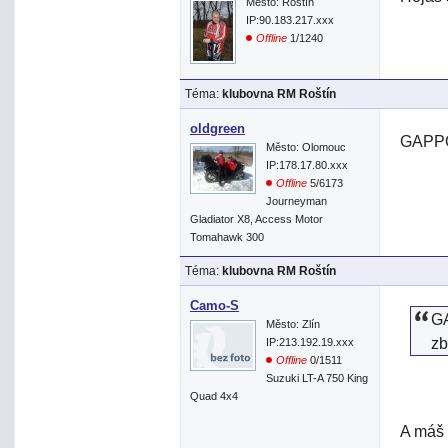
Město: Roštín
IP:90.183.217.xxx
Offline
1/1240
Téma:
klubovna RM Roštín
oldgreen
GAPPO>
Město: Olomouc
IP:178.17.80.xxx
Offline
5/6173
Journeyman
Gladiator X8, Access Motor
Tomahawk 300
Téma:
klubovna RM Roštín
Camo-S
G
Město: Zlín
z
IP:213.192.19.xxx
Offline
0/1511
Suzuki LT-A 750 King
Quad 4x4
A máš 