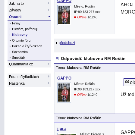
GAPPO
Jak na to
AHOJ
Město: Roštín
Závody
MORG
IP:90.183.217.xxx
Ostatní
Offline
1/1240
Firmy
Hledám, potřebuji
Klubovny
O tomto fóru
předchozí
Pokec o čtyřkolkách
Seznamka
Smetiště
Odpovědi: klubovna RM Roštín
Quadmania.cz
Téma:
klubovna RM Roštín
Fóra o čtyřkolkách
GAPPO
ol
Nástěnka
Město: Roštín
IP:90.183.217.xxx
Už ted
Offline
1/1240
Téma:
klubovna RM Roštín
jjura
GAPPO>
Město: Přerov 3