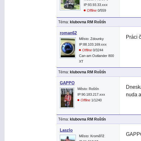
IP:93.93.33.xxx
Offline
0/559
Téma:
klubovna RM Roštín
roman62
Práci 
Město: Zdounky
IP:88.103.169.xxx
Offline
0/3244
Can-am Outlander 800
XT
Téma:
klubovna RM Roštín
GAPPO
Dneska
Město: Roštín
nuda a
IP:90.183.217.xxx
Offline
1/1240
Téma:
klubovna RM Roštín
Laszlo
GAPPO>
Město: Kroměříž