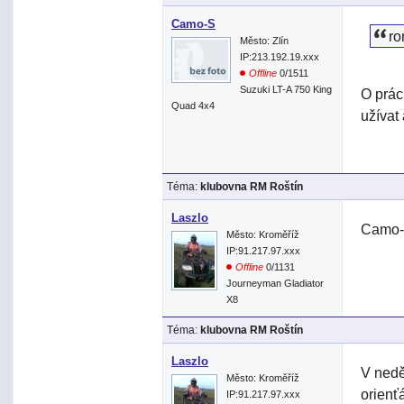
Camo-S
ro
Město: Zlín
IP:213.192.19.xxx
Offline
0/1511
Suzuki LT-A 750 King
O prác
Quad 4x4
užívat 
Téma:
klubovna RM Roštín
Laszlo
Camo-S
Město: Kroměříž
IP:91.217.97.xxx
Offline
0/1131
Journeyman Gladiator
X8
Téma:
klubovna RM Roštín
Laszlo
V nedě
Město: Kroměříž
orienť
IP:91.217.97.xxx