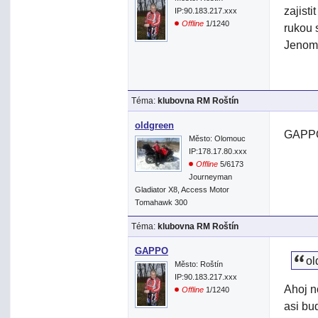
zajist
IP:90.183.217.xxx
Offline
1/1240
rukou 
Jenom 
Téma:
klubovna RM Roštín
oldgreen
GAPPO
Město: Olomouc
IP:178.17.80.xxx
Offline
5/6173
Journeyman
Gladiator X8, Access Motor
Tomahawk 300
Téma:
klubovna RM Roštín
GAPPO
ol
Město: Roštín
IP:90.183.217.xxx
Ahoj n
Offline
1/1240
asi bu