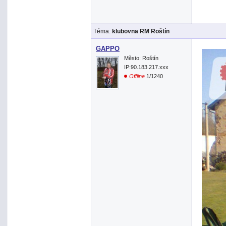
Téma:
klubovna RM Roštín
GAPPO
Město: Roštín
IP:90.183.217.xxx
Offline
1/1240