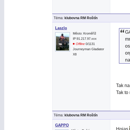
Téma:
klubovna RM Roštín
Laszlo
GA
Město: Kroměříž
mn
IP:91.217.97.xxx
Offline
0/1131
os
Journeyman Gladiator
or
X8
na
Tak na
Tak to
Téma:
klubovna RM Roštín
GAPPO
Hojas