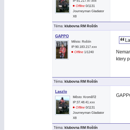
IP:91.217.97.xxx
Offline
0/1131
Journeyman Gladiator
X8
Téma:
klubovna RM Roštín
GAPPO
La
Město: Roštín
IP:90.183.217.xxx
Nemam 
Offline
1/1240
ktery 
Téma:
klubovna RM Roštín
Laszlo
GAPPO
Město: Kroměříž
IP:37.48.41.xxx
Offline
0/1131
Journeyman Gladiator
X8
Téma:
klubovna RM Roštín