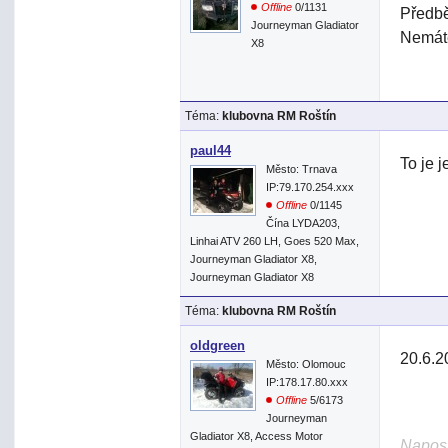
Offline
0/1131
Předbě
Journeyman Gladiator
Nemáte
X8
Téma:
klubovna RM Roštín
paul44
To je j
Město: Trnava
IP:79.170.254.xxx
Offline
0/1145
Čína LYDA203,
Linhai ATV 260 LH, Goes 520 Max,
Journeyman Gladiator X8,
Journeyman Gladiator X8
Téma:
klubovna RM Roštín
oldgreen
20.6.2
Město: Olomouc
IP:178.17.80.xxx
Offline
5/6173
Journeyman
Gladiator X8, Access Motor
Naposl