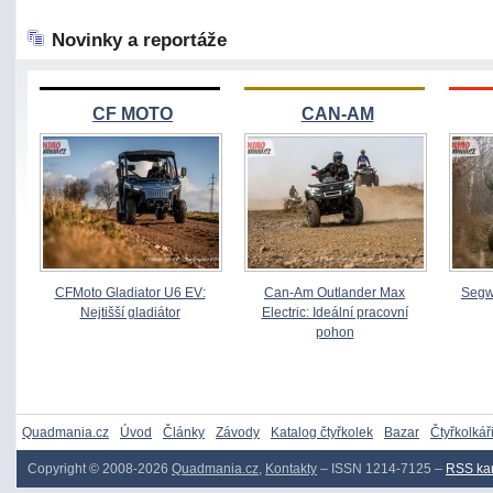
Novinky a reportáže
CF MOTO
CAN-AM
CFMoto Gladiator U6 EV:
Can-Am Outlander Max
Segw
Nejtišší gladiátor
Electric: Ideální pracovní
pohon
Quadmania.cz
Úvod
Články
Závody
Katalog čtyřkolek
Bazar
Čtyřkolkář
Copyright © 2008-2026
Quadmania.cz
,
Kontakty
– ISSN 1214-7125 –
RSS ka