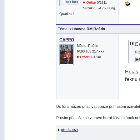
Offline
0/1511
Suzuki LT-A 750 King
Quad 4x4
Téma:
klubovna RM Roštín
GAPPO
Ca
Město: Roštín
ne
IP:90.183.217.xxx
Offline
1/1240
je
Hojas 
řeknu 
Do fóra můžou přispívat pouze přihlášení uživatel
Prosím přihlašte se v pravé horní části stránek n
předchozí