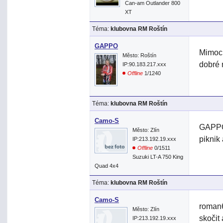
Can-am Outlander 800
XT
Téma:
klubovna RM Roštín
GAPPO
Mimoch
Město: Roštín
dobré
IP:90.183.217.xxx
Offline
1/1240
Téma:
klubovna RM Roštín
Camo-S
GAPPO>
Město: Zlín
piknik
IP:213.192.19.xxx
Offline
0/1511
Suzuki LT-A 750 King
Quad 4x4
Téma:
klubovna RM Roštín
Camo-S
roman6
Město: Zlín
skočit 
IP:213.192.19.xxx