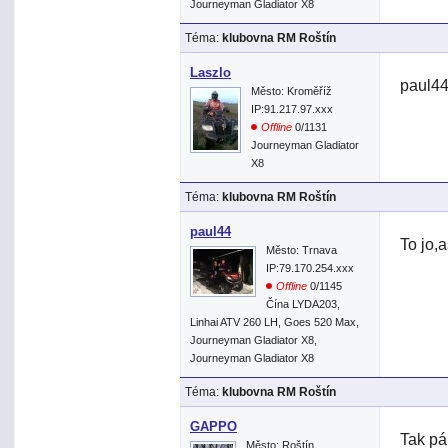
Journeyman Gladiator X8
Téma:
klubovna RM Roštín
Laszlo
paul4
Město: Kroměříž
IP:91.217.97.xxx
Offline
0/1131
Journeyman Gladiator
X8
Téma:
klubovna RM Roštín
paul44
To jo,
Město: Trnava
IP:79.170.254.xxx
Offline
0/1145
Čína LYDA203,
Linhai ATV 260 LH, Goes 520 Max,
Journeyman Gladiator X8,
Journeyman Gladiator X8
Téma:
klubovna RM Roštín
GAPPO
Tak pá
Město: Roštín