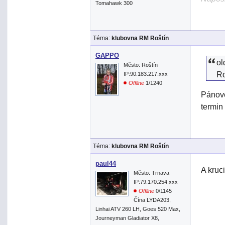
Tomahawk 300
Téma:
klubovna RM Roštín
GAPPO
ol
Město: Roštín
R
IP:90.183.217.xxx
Offline
1/1240
Pánove
termin
Téma:
klubovna RM Roštín
paul44
A kruc
Město: Trnava
IP:79.170.254.xxx
Offline
0/1145
Čína LYDA203,
Linhai ATV 260 LH, Goes 520 Max,
Journeyman Gladiator X8,