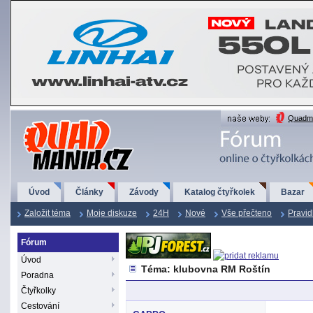
QuadMania.cz
Quadma
Úvod
Články
Závody
Katalog čtyřkolek
Bazar
Založit téma
Moje diskuze
24H
Nové
Vše přečteno
Pravid
Fórum
Úvod
Téma: klubovna RM Roštín
Poradna
Čtyřkolky
Cestování