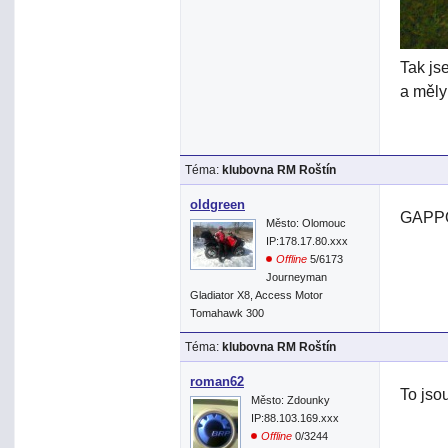
Tak js
a měly
Téma:
klubovna RM Roštín
oldgreen
GAPP
Město: Olomouc
IP:178.17.80.xxx
Offline
5/6173
Journeyman
Gladiator X8, Access Motor
Tomahawk 300
Téma:
klubovna RM Roštín
roman62
To jso
Město: Zdounky
IP:88.103.169.xxx
Offline
0/3244