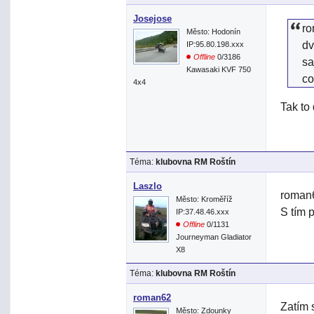
Josejose
ro
Město: Hodonín
dv
IP:95.80.198.xxx
Offline
0/3186
sa
Kawasaki KVF 750
c
4x4
Tak to
Téma:
klubovna RM Roštín
Laszlo
roman6
Město: Kroměříž
S tím 
IP:37.48.46.xxx
Offline
0/1131
Journeyman Gladiator
X8
Téma:
klubovna RM Roštín
roman62
Zatím 
Město: Zdounky