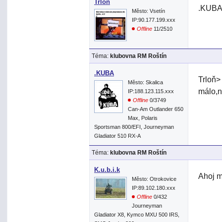
Trloň
.KUBA>
Město: Vsetín
IP:90.177.199.xxx
Offline
11/2510
Téma:
klubovna RM Roštín
.KUBA
Trloň>
Město: Skalica
málo,n
IP:188.123.115.xxx
Offline
0/3749
Can-Am Outlander 650
Max, Polaris
Sportsman 800/EFI, Journeyman
Gladiator 510 RX-A
Téma:
klubovna RM Roštín
K.u.b.i.k
Ahoj m
Město: Otrokovice
IP:89.102.180.xxx
Offline
0/432
Journeyman
Gladiator X8, Kymco MXU 500 IRS,