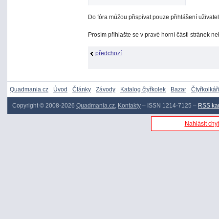
Do fóra můžou přispívat pouze přihlášení uživatel
Prosím přihlašte se v pravé horní části stránek n
předchozí
Quadmania.cz
Úvod
Články
Závody
Katalog čtyřkolek
Bazar
Čtyřkolkář
Copyright © 2008-2026
Quadmania.cz
,
Kontakty
– ISSN 1214-7125 –
RSS ka
Nahlásit chyb