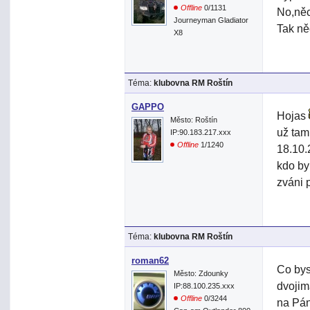
Offline
0/1131
No,něc
Journeyman Gladiator
Tak n
X8
Téma:
klubovna RM Roštín
GAPPO
Hojas
Město: Roštín
už tam
IP:90.183.217.xxx
Offline
1/1240
18.10.
kdo by
zváni 
Téma:
klubovna RM Roštín
roman62
Co bys
Město: Zdounky
dvojim
IP:88.100.235.xxx
Offline
0/3244
na Pán