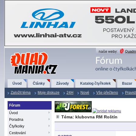
QuadMania.cz
Quadma
Úvod
Články
Závody
Katalog čtyřkolek
Bazar
Založit téma
Moje diskuze
24H
Nové
Vše přečteno
Pravid
Fórum
Úvod
Téma: klubovna RM Roštín
Poradna
Čtyřkolky
Cestování