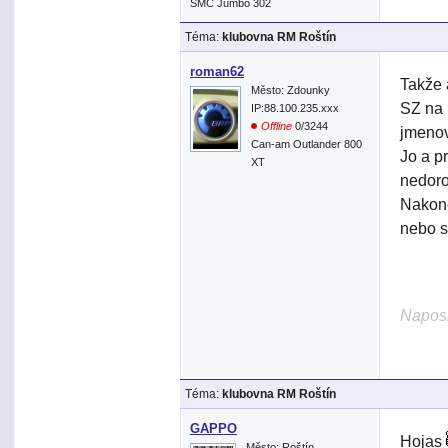
SMC Jumbo 302
Téma:
klubovna RM Roštín
roman62
Takže 
Město: Zdounky
SZ na 
IP:88.100.235.xxx
Offline
0/3244
jmenov
Can-am Outlander 800
Jo a p
XT
nedoro
Nakone
nebo s
Naposl
Téma:
klubovna RM Roštín
GAPPO
Hojas
Město: Roštín