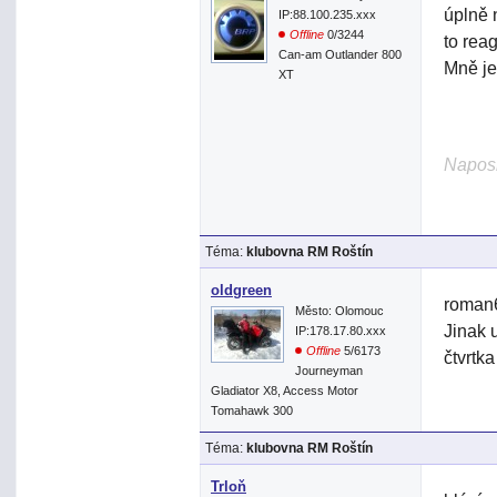
úplně 
IP:88.100.235.xxx
Offline
0/3244
to rea
Can-am Outlander 800
Mně je
XT
Naposl
Téma:
klubovna RM Roštín
oldgreen
roman6
Město: Olomouc
Jinak 
IP:178.17.80.xxx
Offline
5/6173
čtvrtk
Journeyman
Gladiator X8, Access Motor
Tomahawk 300
Téma:
klubovna RM Roštín
Trloň