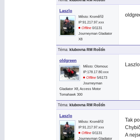
Téma:
klubovna RM Roštín
Laszlo
oldgre
Město: Kroměříž
IP:91.217.97.xxx
Offline
0/1131
Journeyman Gladiator
X8
Téma:
klubovna RM Roštín
oldgreen
Laszlo
Město: Olomouc
IP:178.17.80.xxx
Offline
5/6173
Journeyman
Gladiator X8, Access Motor
Tomahawk 300
Téma:
klubovna RM Roštín
Laszlo
Tak po
Město: Kroměříž
Chybič
IP:91.217.97.xxx
Offline
0/1131
A nejs
Journeyman Gladiator