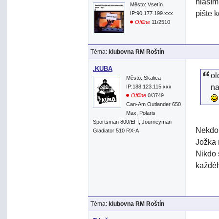
hlásím
Město: Vsetín
pište k
IP:90.177.199.xxx
Offline
11/2510
Téma:
klubovna RM Roštín
.KUBA
ol
Město: Skalica
n
IP:188.123.115.xxx
Offline
0/3749
Can-Am Outlander 650
Max, Polaris
Sportsman 800/EFI, Journeyman
Nekdo 
Gladiator 510 RX-A
Jožka 
Nikdo 
každéh
Téma:
klubovna RM Roštín