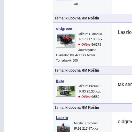
X8
Téma:
klubovna RM Roštín
oldgreen
Laszlo
Město: Olomouc
IP:178.17.80.xxx
Offline
5/6173
Journeyman
Gladiator X8, Access Motor
Tomahawk 300
Téma:
klubovna RM Roštín
jjura
tak se
Město: Přerov 3
IP:93.93.33.xxx
Offline
0/559
Téma:
klubovna RM Roštín
Laszlo
oldgre
Město: Kroměříž
IP:91.217.97.xxx