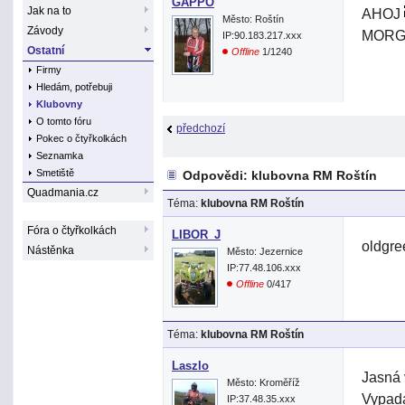
GAPPO
Jak na to
AHOJ
Město: Roštín
Závody
MORG
IP:90.183.217.xxx
Ostatní
Offline
1/1240
Firmy
Hledám, potřebuji
Klubovny
O tomto fóru
předchozí
Pokec o čtyřkolkách
Seznamka
Smetiště
Odpovědi: klubovna RM Roštín
Quadmania.cz
Téma:
klubovna RM Roštín
Fóra o čtyřkolkách
LIBOR_J
oldgre
Nástěnka
Město: Jezernice
IP:77.48.106.xxx
Offline
0/417
Téma:
klubovna RM Roštín
Laszlo
Jasná 
Město: Kroměříž
Vypadá
IP:37.48.35.xxx