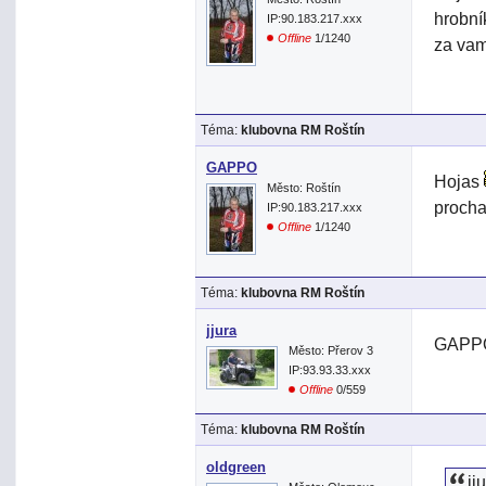
hrobní
IP:90.183.217.xxx
Offline
1/1240
za vam
Téma:
klubovna RM Roštín
GAPPO
Hojas
Město: Roštín
proch
IP:90.183.217.xxx
Offline
1/1240
Téma:
klubovna RM Roštín
jjura
GAPPO
Město: Přerov 3
IP:93.93.33.xxx
Offline
0/559
Téma:
klubovna RM Roštín
oldgreen
jj