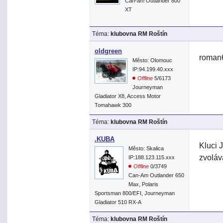
Can-am Outlander 800
XT
Téma:
klubovna RM Roštín
oldgreen
roman6
Město: Olomouc
IP:94.199.40.xxx
Offline
5/6173
Journeyman
Gladiator X8, Access Motor
Tomahawk 300
Téma:
klubovna RM Roštín
.KUBA
Kluci 
Město: Skalica
zvoláv
IP:188.123.115.xxx
Offline
0/3749
Can-Am Outlander 650
Max, Polaris
Sportsman 800/EFI, Journeyman
Gladiator 510 RX-A
Téma:
klubovna RM Roštín