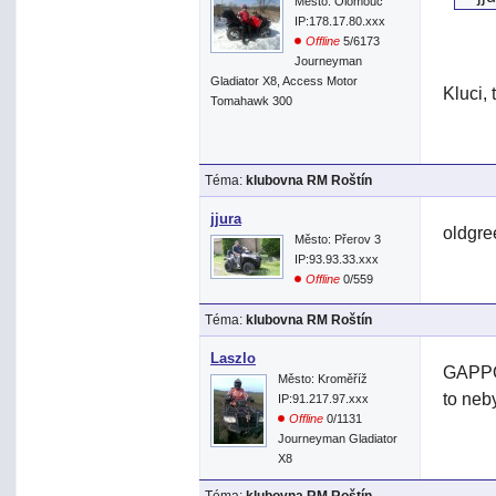
Město: Olomouc
IP:178.17.80.xxx
Offline
5/6173
Journeyman
Gladiator X8, Access Motor
Kluci,
Tomahawk 300
Téma:
klubovna RM Roštín
jjura
oldgre
Město: Přerov 3
IP:93.93.33.xxx
Offline
0/559
Téma:
klubovna RM Roštín
Laszlo
GAPPO>
Město: Kroměříž
to neb
IP:91.217.97.xxx
Offline
0/1131
Journeyman Gladiator
X8