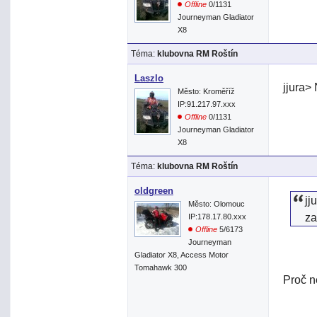
Offline
0/1131
Journeyman Gladiator
X8
Téma:
klubovna RM Roštín
Laszlo
jjura>
Město: Kroměříž
IP:91.217.97.xxx
Offline
0/1131
Journeyman Gladiator
X8
Téma:
klubovna RM Roštín
oldgreen
jj
Město: Olomouc
za
IP:178.17.80.xxx
Offline
5/6173
Journeyman
Gladiator X8, Access Motor
Tomahawk 300
Proč n