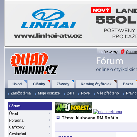
QuadMania.cz
Quadma
Úvod
Články
Závody
Katalog čtyřkolek
Bazar
Založit téma
Moje diskuze
24H
Nové
Vše přečteno
Pravid
Fórum
Úvod
Téma: klubovna RM Roštín
Poradna
Čtyřkolky
Cestování