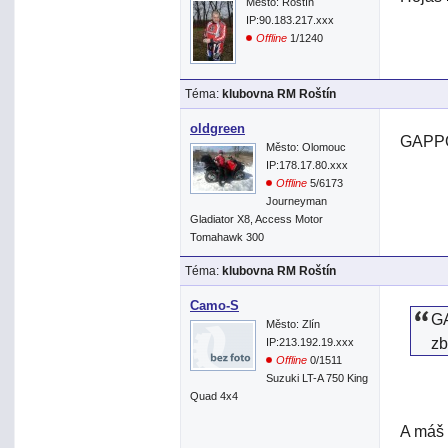
Město: Roštín
IP:90.183.217.xxx
Offline
1/1240
Téma:
klubovna RM Roštín
oldgreen
GAPPO>
Město: Olomouc
IP:178.17.80.xxx
Offline
5/6173
Journeyman
Gladiator X8, Access Motor
Tomahawk 300
Téma:
klubovna RM Roštín
Camo-S
G
Město: Zlín
z
IP:213.192.19.xxx
Offline
0/1511
Suzuki LT-A 750 King
Quad 4x4
A máš 