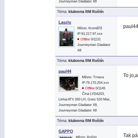
Journeyman Gladiator X8
Téma:
klubovna RM Roštín
Laszlo
paul4
Město: Kroměříž
IP:91.217.97.xxx
Offline
0/1131
Journeyman Gladiator
X8
Téma:
klubovna RM Roštín
paul44
To jo,
Město: Trnava
IP:79.170.254.xxx
Offline
0/1145
Čína LYDA203,
Linhai ATV 260 LH, Goes 520 Max,
Journeyman Gladiator X8,
Journeyman Gladiator X8
Téma:
klubovna RM Roštín
GAPPO
Tak pá
Město: Roštín