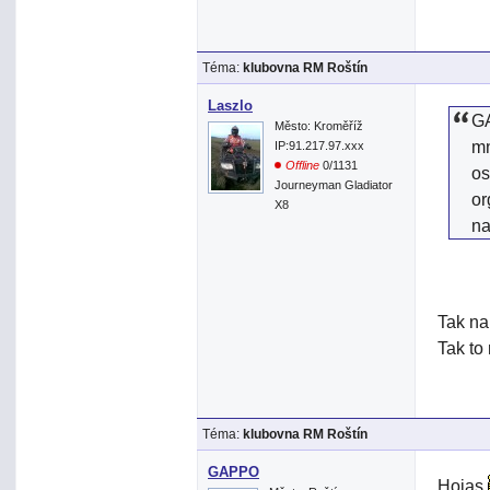
Téma:
klubovna RM Roštín
Laszlo
GA
Město: Kroměříž
mn
IP:91.217.97.xxx
Offline
0/1131
os
Journeyman Gladiator
or
X8
na
Tak na
Tak to
Téma:
klubovna RM Roštín
GAPPO
Hojas