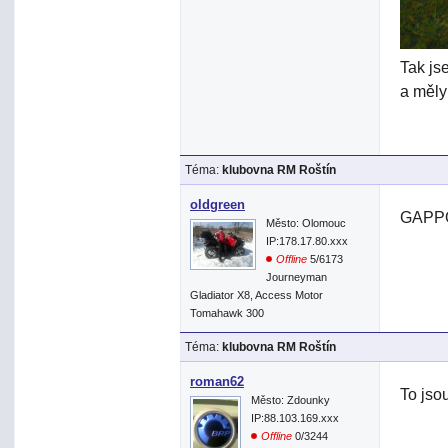
Tak js
a měly
Téma:
klubovna RM Roštín
oldgreen
GAPP
Město: Olomouc
IP:178.17.80.xxx
Offline
5/6173
Journeyman
Gladiator X8, Access Motor
Tomahawk 300
Téma:
klubovna RM Roštín
roman62
To jso
Město: Zdounky
IP:88.103.169.xxx
Offline
0/3244