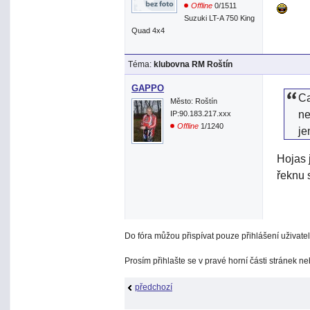
Offline
0/1511
Suzuki LT-A 750 King
Quad 4x4
Téma:
klubovna RM Roštín
GAPPO
Ca
Město: Roštín
ne
IP:90.183.217.xxx
Offline
1/1240
je
Hojas 
řeknu 
Do fóra můžou přispívat pouze přihlášení uživatel
Prosím přihlašte se v pravé horní části stránek n
předchozí