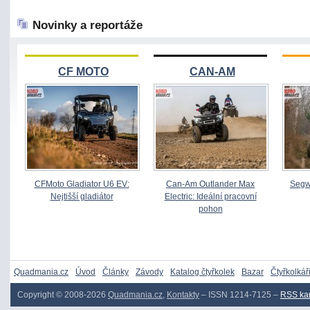
Novinky a reportáže
CF MOTO
CAN-AM
CFMoto Gladiator U6 EV:
Can-Am Outlander Max
Segw
Nejtišší gladiátor
Electric: Ideální pracovní
pohon
Quadmania.cz
Úvod
Články
Závody
Katalog čtyřkolek
Bazar
Čtyřkolkář
Copyright © 2008-2026
Quadmania.cz
,
Kontakty
– ISSN 1214-7125 –
RSS ka