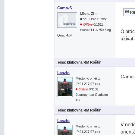
Camo-S
ro
Město: Zlín
IP:213.192.19.xxx
Offline
0/1511
Suzuki LT-A 750 King
O prác
Quad 4x4
užívat 
Téma:
klubovna RM Roštín
Laszlo
Camo-S
Město: Kroměříž
IP:91.217.97.xxx
Offline
0/1131
Journeyman Gladiator
X8
Téma:
klubovna RM Roštín
Laszlo
V nedě
Město: Kroměříž
orienť
IP:91.217.97.xxx