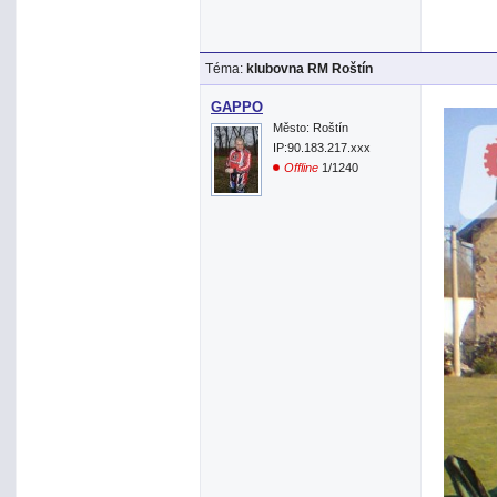
Téma:
klubovna RM Roštín
GAPPO
Město: Roštín
IP:90.183.217.xxx
Offline
1/1240