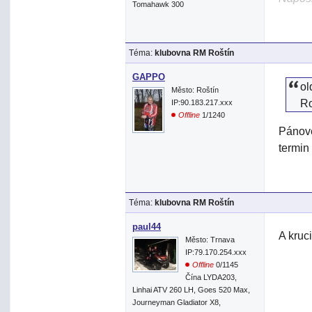
Tomahawk 300
Téma:
klubovna RM Roštín
GAPPO
ol
Město: Roštín
R
IP:90.183.217.xxx
Offline
1/1240
Pánove
termin
Téma:
klubovna RM Roštín
paul44
A kruc
Město: Trnava
IP:79.170.254.xxx
Offline
0/1145
Čína LYDA203,
Linhai ATV 260 LH, Goes 520 Max,
Journeyman Gladiator X8,