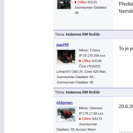
Offline
0/1131
Předbě
Journeyman Gladiator
Nemáte
X8
Téma:
klubovna RM Roštín
paul44
To je j
Město: Trnava
IP:79.170.254.xxx
Offline
0/1145
Čína LYDA203,
Linhai ATV 260 LH, Goes 520 Max,
Journeyman Gladiator X8,
Journeyman Gladiator X8
Téma:
klubovna RM Roštín
oldgreen
20.6.2
Město: Olomouc
IP:178.17.80.xxx
Offline
5/6173
Journeyman
Gladiator X8, Access Motor
Naposl