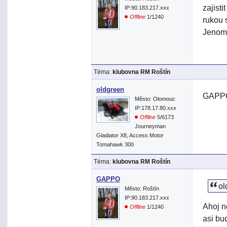
zajist
IP:90.183.217.xxx
Offline
1/1240
rukou 
Jenom 
Téma:
klubovna RM Roštín
oldgreen
GAPPO
Město: Olomouc
IP:178.17.80.xxx
Offline
5/6173
Journeyman
Gladiator X8, Access Motor
Tomahawk 300
Téma:
klubovna RM Roštín
GAPPO
ol
Město: Roštín
IP:90.183.217.xxx
Ahoj n
Offline
1/1240
asi bu