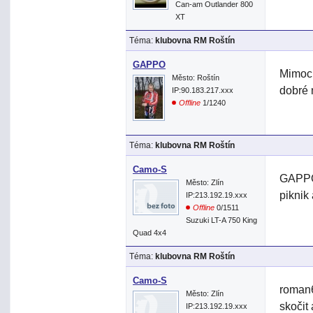
Can-am Outlander 800
XT
Téma:
klubovna RM Roštín
GAPPO
Mimoch
Město: Roštín
dobré
IP:90.183.217.xxx
Offline
1/1240
Téma:
klubovna RM Roštín
Camo-S
GAPPO>
Město: Zlín
piknik
IP:213.192.19.xxx
Offline
0/1511
Suzuki LT-A 750 King
Quad 4x4
Téma:
klubovna RM Roštín
Camo-S
roman6
Město: Zlín
skočit 
IP:213.192.19.xxx