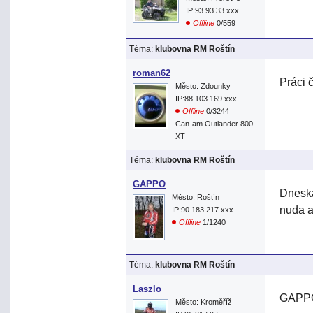
IP:93.93.33.xxx
Offline
0/559
Téma:
klubovna RM Roštín
roman62
Práci 
Město: Zdounky
IP:88.103.169.xxx
Offline
0/3244
Can-am Outlander 800
XT
Téma:
klubovna RM Roštín
GAPPO
Dneska
Město: Roštín
nuda a
IP:90.183.217.xxx
Offline
1/1240
Téma:
klubovna RM Roštín
Laszlo
GAPPO>
Město: Kroměříž