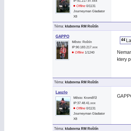
IP:91.217.97.xxx
Offline
0/1131
Journeyman Gladiator
X8
Téma:
klubovna RM Roštín
GAPPO
La
Město: Roštín
IP:90.183.217.xxx
Nemam 
Offline
1/1240
ktery 
Téma:
klubovna RM Roštín
Laszlo
GAPPO
Město: Kroměříž
IP:37.48.41.xxx
Offline
0/1131
Journeyman Gladiator
X8
Téma:
klubovna RM Roštín