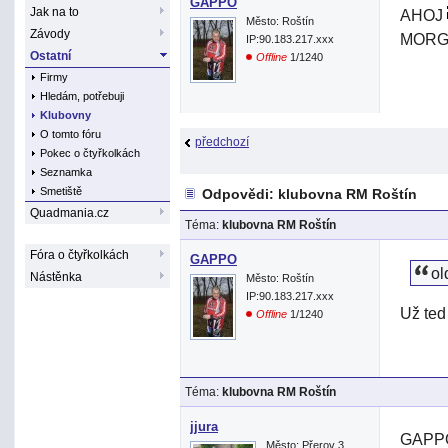
GAPPO
Jak na to
AHOJ
Město: Roštín
Závody
MORG
IP:90.183.217.xxx
Ostatní
Offline
1/1240
Firmy
Hledám, potřebuji
Klubovny
O tomto fóru
předchozí
Pokec o čtyřkolkách
Seznamka
Smetiště
Odpovědi: klubovna RM Roštín
Quadmania.cz
Téma:
klubovna RM Roštín
Fóra o čtyřkolkách
GAPPO
ol
Nástěnka
Město: Roštín
IP:90.183.217.xxx
Už ted
Offline
1/1240
Téma:
klubovna RM Roštín
jjura
GAPPO>
Město: Přerov 3