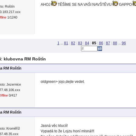
AHOJ
TĚŠÍME SE NA VAŠI NAVŠTĚVU
GAPPO
to: Roštín
90.183.217.xxx
fline
1/1240
1
...
81
|
82
|
83
|
84
|
85
|
86
|
87
|
88
...
96
: klubovna RM Roštín
na RM Roštín
oldgreen> jojo,dejte vedet.
sto: Jezernice
:77.48.106.xxx
ffline
0/417
na RM Roštín
Jasná věc klucíí!
sto: Kroměříž
Vypadá to že Lojzu honí mlsná!!!
:37.48.35.xxx