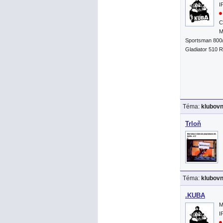
I
C
M
Sportsman 800
Gladiator 510 
Téma:
klubov
Trloň
Téma:
klubov
.KUBA
M
I