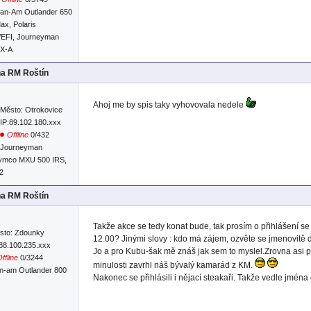
an-Am Outlander 650
ax, Polaris
/EFI, Journeyman
RX-A
na RM Roštín
Ahoj me by spis taky vyhovovala nedele
Město: Otrokovice
IP:89.102.180.xxx
Offline
0/432
Journeyman
Kymco MXU 500 IRS,
2
na RM Roštín
Takže akce se tedy konat bude, tak prosím o přihlášení s
sto: Zdounky
12.00? Jinými slovy : kdo má zájem, ozvěte se jmenovitě 
:88.100.235.xxx
Jo a pro Kubu-šak mě znáš jak sem to myslel.Zrovna asi
ffline
0/3244
minulosti zavrhl náš bývalý kamarád z KM.
n-am Outlander 800
Nakonec se přihlásili i nějací steakaři. Takže vedle jmén