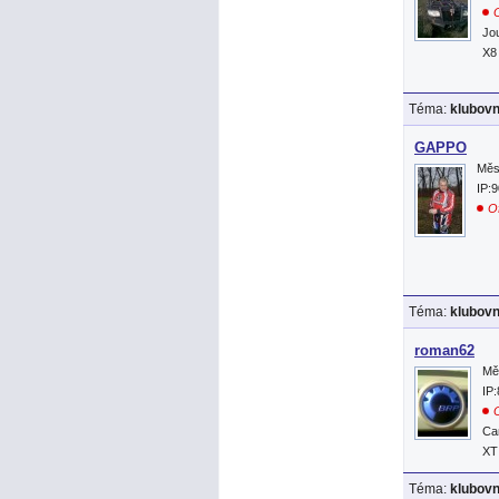
O
Jo
X8
Téma:
klubov
GAPPO
Měs
IP:
Of
Téma:
klubov
roman62
Mě
IP
O
Ca
XT
Téma:
klubov