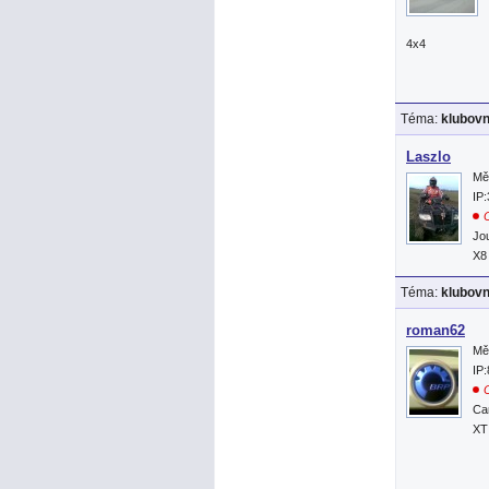
4x4
Téma:
klubov
Laszlo
Mě
IP
O
Jo
X8
Téma:
klubov
roman62
Mě
IP
O
Ca
XT