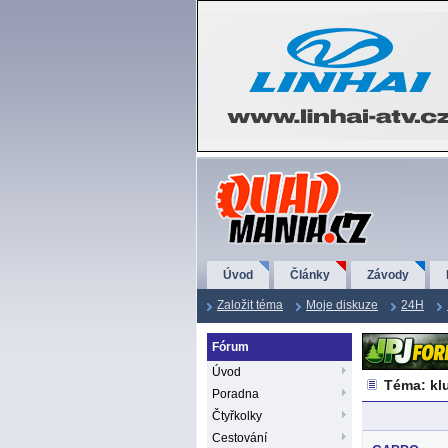
QuadMania.cz
Úvod
Články
Závody
Založit téma
Moje diskuze
24H
Fórum
Úvod
Téma: kl
Poradna
Čtyřkolky
Cestování