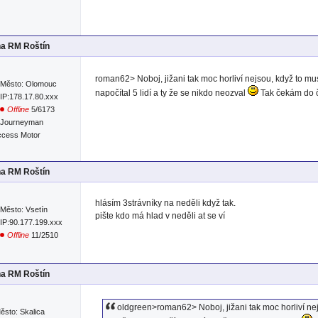
na RM Roštín
roman62> Noboj, jižani tak moc horliví nejsou, když to 
Město: Olomouc
napočítal 5 lidí a ty že se nikdo neozval
Tak čekám do č
IP:178.17.80.xxx
Offline
5/6173
Journeyman
Access Motor
na RM Roštín
hlásím 3strávníky na neděli když tak.
Město: Vsetín
pište kdo má hlad v neděli at se ví
IP:90.177.199.xxx
Offline
11/2510
na RM Roštín
oldgreen>roman62> Noboj, jižani tak moc horliví n
ěsto: Skalica