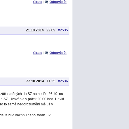
Citace
|
Odpovědět
21.10.2014
22:09
#2535
Citace
|
Odpovědět
22.10.2014
11:25
#2536
e zůčastněných do SZ na neděli 26.10. na
do SZ. Uzávěrka v pátek 20.00 hod. Hovk!
 pro to samé nedorozumění mě už v
a dejte buď kachnu nebo steak ju?