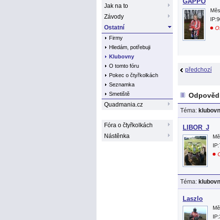
GAPPO
Jak na to
Měs
Závody
IP:
Ostatní
Of
Firmy
Hledám, potřebuji
Klubovny
O tomto fóru
předchozí
Pokec o čtyřkolkách
Seznamka
Smetiště
Odpovědi
Quadmania.cz
Téma:
klubov
Fóra o čtyřkolkách
LIBOR_J
Nástěnka
Mě
IP
O
Téma:
klubov
Laszlo
Mě
IP