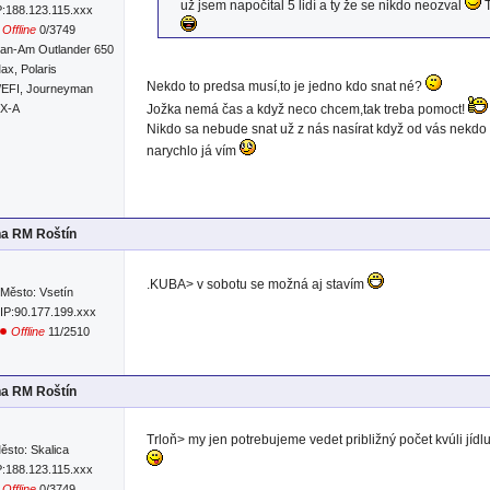
už jsem napočítal 5 lidí a ty že se nikdo neozval
T
P:188.123.115.xxx
Offline
0/3749
an-Am Outlander 650
ax, Polaris
Nekdo to predsa musí,to je jedno kdo snat né?
/EFI, Journeyman
RX-A
Jožka nemá čas a když neco chcem,tak treba pomoct!
Nikdo sa nebude snat už z nás nasírat když od vás nekdo 
narychlo já vím
na RM Roštín
.KUBA> v sobotu se možná aj stavím
Město: Vsetín
IP:90.177.199.xxx
Offline
11/2510
na RM Roštín
Trloň> my jen potrebujeme vedet približný počet kvúli jí
ěsto: Skalica
P:188.123.115.xxx
Offline
0/3749