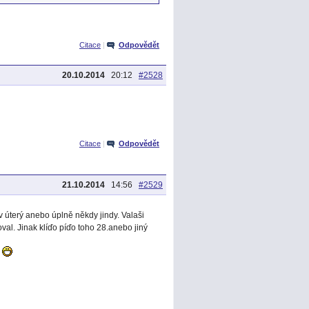
Citace
|
Odpovědět
20.10.2014
20:12
#2528
Citace
|
Odpovědět
21.10.2014
14:56
#2529
 v úterý anebo úplně někdy jindy. Valaši
val. Jinak klíďo píďo toho 28.anebo jiný