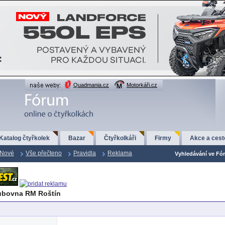
Quadmania.cz
Motorkáři.cz
Katalog čtyřkolek
Bazar
Čtyřkolkáři
Firmy
Akce a cest
Nové
Vše přečteno
Pravidla
Reklama
Vyhledávání ve Fór
ubovna RM Roštín