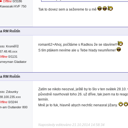
Offline
0/3186
Kawasaki KVF 750
Tak to dovez sem a sežereme to u mě
na RM Roštín
roman62>Ahoj, počítáme s Radkou že se stavíme!!
sto: Kroměříž
S tím ptákem nevíme ale u Tebe hlady neumřeme!
:37.48.46.xxx
ffline
0/1131
urneyman Gladiator
na RM Roštín
Zatím se nikdo neozval, ještě by to šlo v ten svátek 28.10.
sto: Zdounky
původně navrhovali toho 26. už dříve, tak jsem na to reago
:88.100.235.xxx
termín.
ffline
0/3244
Mně je to fuk, hlavně abych nechtíc nenasral jižany.
n-am Outlander 800
Naposledy editováno 21.10.2014 14:58:34