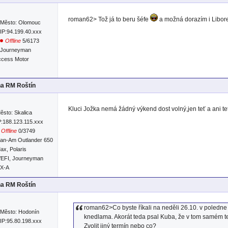
roman62> Tož já to beru šéfe
a možná dorazím i Libo
Město: Olomouc
IP:94.199.40.xxx
Offline
5/6173
Journeyman
Access Motor
na RM Roštín
Kluci Jožka nemá žádný výkend dost volný,jen teť a ani t
ěsto: Skalica
P:188.123.115.xxx
Offline
0/3749
an-Am Outlander 650
ax, Polaris
/EFI, Journeyman
RX-A
na RM Roštín
roman62>Co byste říkali na neděli 26.10. v poledne
Město: Hodonín
knedlama. Akorát teda psal Kuba, že v tom samém t
IP:95.80.198.xxx
Zvolit jiný termín nebo co?