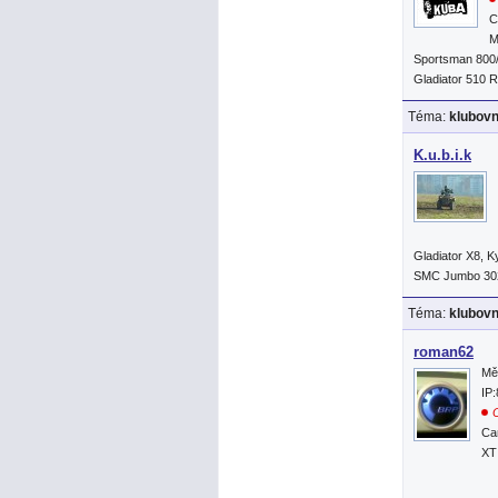
C
M
Sportsman 800
Gladiator 510 
Téma:
klubov
K.u.b.i.k
Gladiator X8, 
SMC Jumbo 30
Téma:
klubov
roman62
Mě
IP
O
Ca
XT