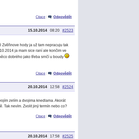
Citace
|
Odpovědět
15.10.2014
08:20
#2523
 Zvěřinove hody ja už tam nepracuju tak
.10.2014 ja mam sice raní ale končim ve
něco dobrého jako třeba srnčí u boudy
Citace
|
Odpovědět
20.10.2014
12:58
#2524
dvojím zelím a dvojima knedlama. Akorát
. Tak nevím. Zvolit jiný termín nebo co?
Citace
|
Odpovědět
20.10.2014
17:58
#2525