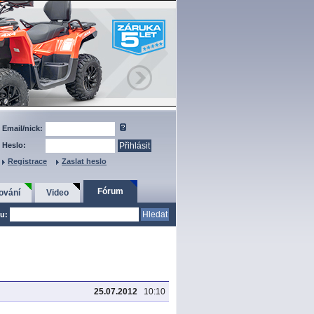
Email/nick:
Heslo:
Registrace
Zaslat heslo
Fórum
ování
Video
u:
25.07.2012
10:10