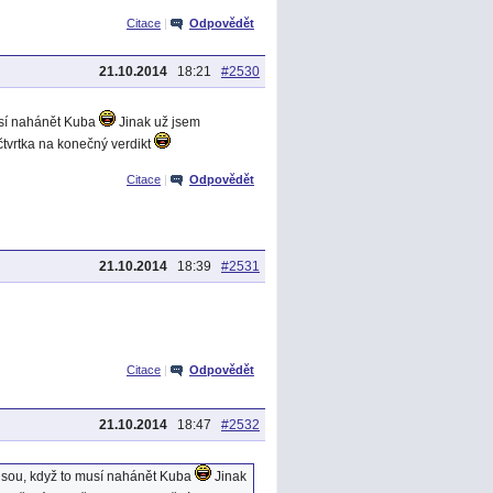
Citace
|
Odpovědět
21.10.2014
18:21
#2530
musí nahánět Kuba
Jinak už jsem
tvrtka na konečný verdikt
Citace
|
Odpovědět
21.10.2014
18:39
#2531
Citace
|
Odpovědět
21.10.2014
18:47
#2532
ejsou, když to musí nahánět Kuba
Jinak