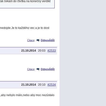
ak čekám do čtvrtka na konečný verdikt
nedojde.Je to každého vec a je to dost
Citace
|
Odpovědět
21.10.2014
20:03
#2533
Citace
|
Odpovědět
21.10.2014
20:10
#2534
dlu,aby nebylo málo,nebo aby moc nezústalo