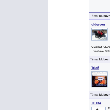
Téma:
klubov
oldgreen
Gladiator X8, 
Tomahawk 300
Téma:
klubov
Trloň
Téma:
klubov
.KUBA
M