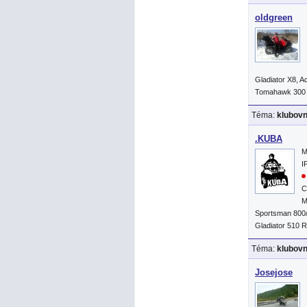
oldgreen
Gladiator X8, 
Tomahawk 300
Téma:
klubov
.KUBA
M
I
C
M
Sportsman 800
Gladiator 510 
Téma:
klubov
Josejose