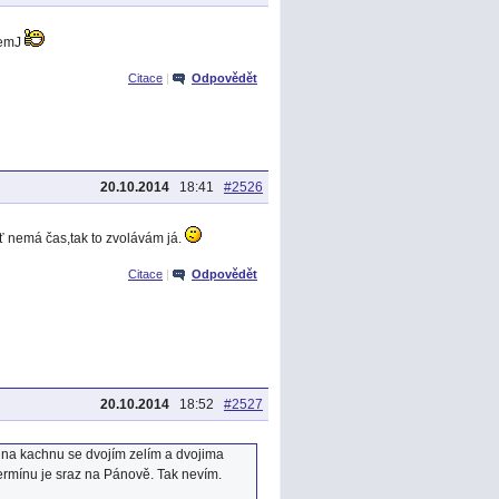
remJ
Citace
|
Odpovědět
20.10.2014
18:41
#2526
eť nemá čas,tak to zvolávám já.
Citace
|
Odpovědět
20.10.2014
18:52
#2527
 na kachnu se dvojím zelím a dvojima
ermínu je sraz na Pánově. Tak nevím.