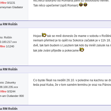
No,něco dobrýho od Romana jsem již dloooouho neměl.
ffline
0/1131
Tak něco upečeme! (spíš Roman)
urneyman Gladiator
na RM Roštín
Hojas
tak se mně doneslo že mame v sobotu v Roštíně
to: Roštín
nemam přehled je to opět na Sokolce začatek je v 11h 18
90.183.217.xxx
dvě, tak tam budem s Laszlem tak kdo by mněl zalusk na 
fline
1/1240
tak jste zváni přijedte a pokecame
na RM Roštín
Co byste říkali na neděli 26.10. v poledne na kachnu se 
sto: Zdounky
teda psal Kuba, že v tom samém termínu je sraz na Pánově
:88.100.235.xxx
ffline
0/3244
n-am Outlander 800
na RM Roštín