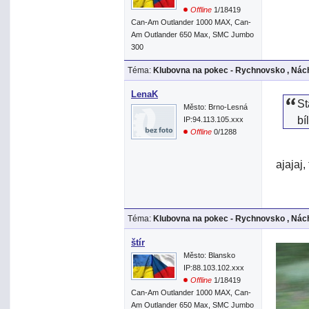
Offline
1/18419
Can-Am Outlander 1000 MAX, Can-
Am Outlander 650 Max, SMC Jumbo
300
Téma:
Klubovna na pokec - Rychnovsko , Nách
LenaK
St
Město: Brno-Lesná
bí
IP:94.113.105.xxx
Offline
0/1288
ajajaj
Téma:
Klubovna na pokec - Rychnovsko , Nách
štír
Město: Blansko
IP:88.103.102.xxx
Offline
1/18419
Can-Am Outlander 1000 MAX, Can-
Am Outlander 650 Max, SMC Jumbo