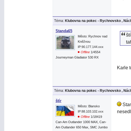
Téma:
Klubovna na pokec - Rychnovsko , Nách
Standa65
št
Město: Rychnov nad
ta
Kněžnou
IP:90.177.144.xxx
Offline
1/4554
Journeyman Gladiator 530 RX
Karle 
Téma:
Klubovna na pokec - Rychnovsko , Nách
štír
Stan
Město: Blansko
nesed
IP:88.103.102.xxx
Offline
1/18419
Can-Am Outlander 1000 MAX, Can-
Am Outlander 650 Max, SMC Jumbo