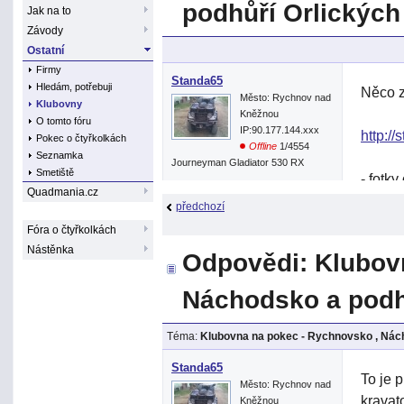
podhůří Orlických
Jak na to
Závody
Ostatní
Firmy
Standa65
Hledám, potřebuji
Něco z
Město: Rychnov nad
Klubovny
Kněžnou
O tomto fóru
IP:90.177.144.xxx
http://
Pokec o čtyřkolkách
Offline
1/4554
Seznamka
Journeyman Gladiator 530 RX
Smetiště
- fotky
Quadmania.cz
předchozí
Fóra o čtyřkolkách
Pro to
Nástěnka
Odpovědi: Klubov
Náchodsko a podh
Téma:
Klubovna na pokec - Rychnovsko , Nách
Standa65
To je p
Město: Rychnov nad
kravat
Kněžnou