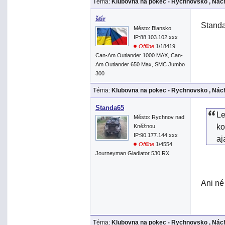
Téma:
Klubovna na pokec - Rychnovsko , Nách
štír
Standa
Město: Blansko
IP:88.103.102.xxx
Offline
1/18419
Can-Am Outlander 1000 MAX, Can-
Am Outlander 650 Max, SMC Jumbo
300
Téma:
Klubovna na pokec - Rychnovsko , Nách
Standa65
Le
Město: Rychnov nad
ko
Kněžnou
IP:90.177.144.xxx
aj
Offline
1/4554
Journeyman Gladiator 530 RX
Ani né
Téma:
Klubovna na pokec - Rychnovsko , Nách