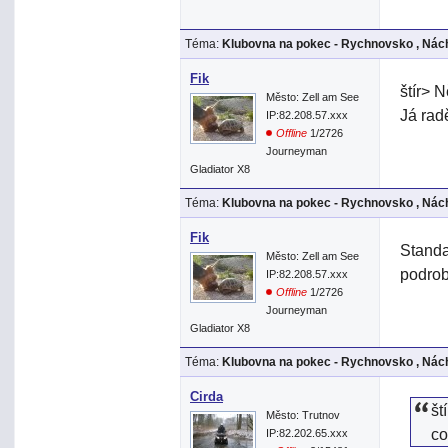
Téma:
Klubovna na pokec - Rychnovsko , Nách
Fik
štír> 
Město: Zell am See
Já rad
IP:82.208.57.xxx
Offline
1/2726
Journeyman
Gladiator X8
Téma:
Klubovna na pokec - Rychnovsko , Nách
Fik
Standa
Město: Zell am See
podrob
IP:82.208.57.xxx
Offline
1/2726
Journeyman
Gladiator X8
Téma:
Klubovna na pokec - Rychnovsko , Nách
Cirda
št
Město: Trutnov
co
IP:82.202.65.xxx