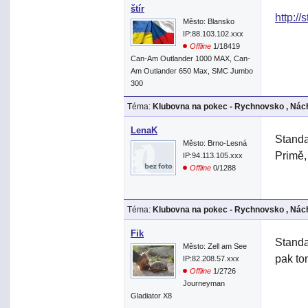
štír
http://
Město: Blansko
IP:88.103.102.xxx
Offline
1/18419
Can-Am Outlander 1000 MAX, Can-
Am Outlander 650 Max, SMC Jumbo
300
Téma:
Klubovna na pokec - Rychnovsko , Nách
LenaK
Standa
Město: Brno-Lesná
Primě,
IP:94.113.105.xxx
Offline
0/1288
Téma:
Klubovna na pokec - Rychnovsko , Nách
Fik
Stand
Město: Zell am See
pak to
IP:82.208.57.xxx
Offline
1/2726
Journeyman
Gladiator X8