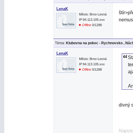
LenaK
štír>př
Město: Brno-Lesná
nemuse
IP:94.113.105.xxx
Offline
0/1288
Téma:
Klubovna na pokec - Rychnovsko , Nách
LenaK
St
Město: Brno-Lesná
te
IP:94.113.105.xxx
Offline
0/1288
aj
An
divný s
Naposl