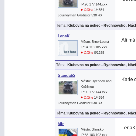
IP:90.177.144.xxx
Offline
1/4554
Journeyman Gladiator 530 RX
Téma:
Klubovna na pokec - Rychnovsko , Nách
LenaK
Ali má
Město: Brno-Lesná
IP:94.113.105.xxx
Offline
0/1288
Téma:
Klubovna na pokec - Rychnovsko , Nách
Standa65
Karle d
Město: Rychnov nad
Kněžnou
IP:90.177.144.xxx
Offline
1/4554
Journeyman Gladiator 530 RX
Téma:
Klubovna na pokec - Rychnovsko , Nách
štír
LenaK>
Město: Blansko
IP:88.103.102.xxx