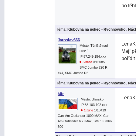
po téh
Téma:
Klubovna na pokec - Rychnovsko , Nách
Jaroslav666
LenaK>
Město: Týniště nad
Mají p
Orlicí
IP:87.249.154.xxx
pořídit
Offline
0/16085
SMC Jumbo 720 R
4x4, SMC Jumbo R5
Téma:
Klubovna na pokec - Rychnovsko , Nách
štír
LenaK>
Město: Blansko
IP:88.103.102.xxx
Offline
1/18419
Can-Am Outlander 1000 MAX, Can-
Am Outlander 650 Max, SMC Jumbo
300