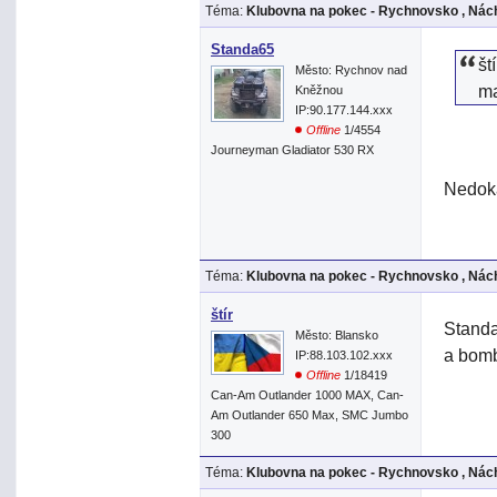
Téma:
Klubovna na pokec - Rychnovsko , Nách
Standa65
št
Město: Rychnov nad
ma
Kněžnou
IP:90.177.144.xxx
Offline
1/4554
Journeyman Gladiator 530 RX
Nedoká
Téma:
Klubovna na pokec - Rychnovsko , Nách
štír
Standa
Město: Blansko
a bom
IP:88.103.102.xxx
Offline
1/18419
Can-Am Outlander 1000 MAX, Can-
Am Outlander 650 Max, SMC Jumbo
300
Téma:
Klubovna na pokec - Rychnovsko , Nách