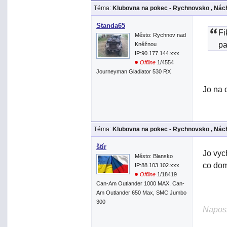
Téma:
Klubovna na pokec - Rychnovsko , Nách
Standa65
Fi
Město: Rychnov nad
pa
Kněžnou
IP:90.177.144.xxx
Offline
1/4554
Journeyman Gladiator 530 RX
Jo na 
Téma:
Klubovna na pokec - Rychnovsko , Nách
štír
Jo vyc
Město: Blansko
co do
IP:88.103.102.xxx
Offline
1/18419
Can-Am Outlander 1000 MAX, Can-
Am Outlander 650 Max, SMC Jumbo
300
Naposl