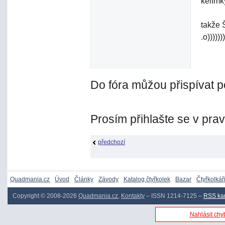
kelímky
takže 
.o)))))))
Do fóra můžou přispívat p
Prosím přihlašte se v pra
předchozí
Quadmania.cz
Úvod
Články
Závody
Katalog čtyřkolek
Bazar
Čtyřkolkář
Copyright © 2008-2026
Quadmania.cz
,
Kontakty
– ISSN 1214-7125 –
RSS ka
Nahlásit chyb