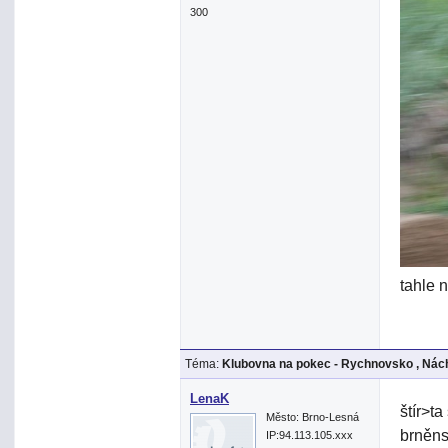
300
tahle
Téma:
Klubovna na pokec - Rychnovsko , Nách
LenaK
štír>t
Město: Brno-Lesná
brněns
IP:94.113.105.xxx