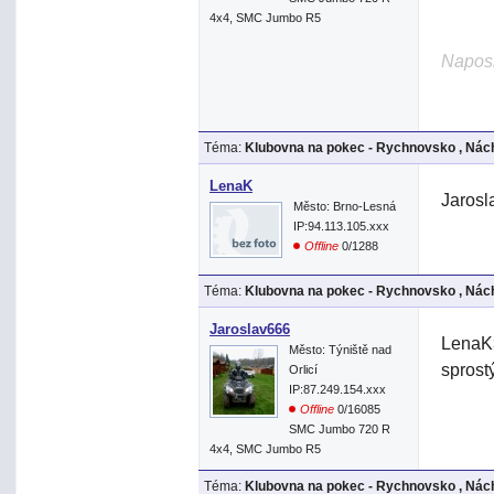
4x4, SMC Jumbo R5
Naposl
Téma:
Klubovna na pokec - Rychnovsko , Nách
LenaK
Jarosl
Město: Brno-Lesná
IP:94.113.105.xxx
Offline
0/1288
Téma:
Klubovna na pokec - Rychnovsko , Nách
Jaroslav666
LenaK>
Město: Týniště nad
sprost
Orlicí
IP:87.249.154.xxx
Offline
0/16085
SMC Jumbo 720 R
4x4, SMC Jumbo R5
Téma:
Klubovna na pokec - Rychnovsko , Nách