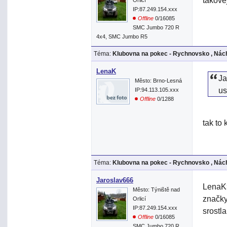
takove
Orlicí
IP:87.249.154.xxx
Offline
0/16085
SMC Jumbo 720 R
4x4, SMC Jumbo R5
Téma:
Klubovna na pokec - Rychnovsko , Nách
LenaK
Ja
Město: Brno-Lesná
us
IP:94.113.105.xxx
Offline
0/1288
tak to 
Téma:
Klubovna na pokec - Rychnovsko , Nách
Jaroslav666
LenaK>
Město: Týniště nad
značky
Orlicí
IP:87.249.154.xxx
srostl
Offline
0/16085
SMC Jumbo 720 R