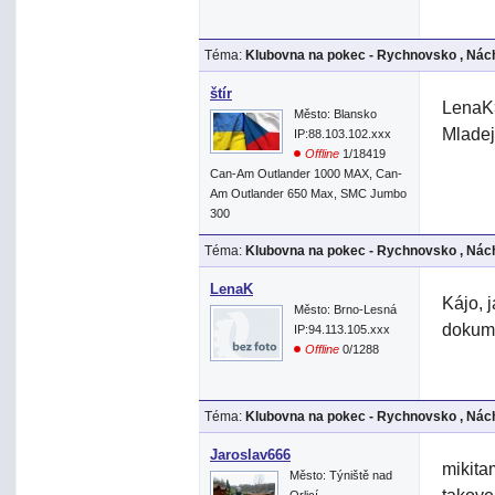
Téma:
Klubovna na pokec - Rychnovsko , Nách
štír
LenaK>
Město: Blansko
Mladej
IP:88.103.102.xxx
Offline
1/18419
Can-Am Outlander 1000 MAX, Can-
Am Outlander 650 Max, SMC Jumbo
300
Téma:
Klubovna na pokec - Rychnovsko , Nách
LenaK
Kájo, 
Město: Brno-Lesná
dokume
IP:94.113.105.xxx
Offline
0/1288
Téma:
Klubovna na pokec - Rychnovsko , Nách
Jaroslav666
mikita
Město: Týniště nad