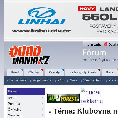
QuadMania.cz
Quadma
Úvod
Články
Závody
Katalog čtyřkolek
Bazar
Založit téma
Moje diskuze
24H
Nové
Vše přečteno
Pravid
Fórum
Úvod
Poradna
Téma: Klubovna n
Čtyřkolky
Cestování