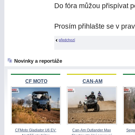
Do fóra můžou přispívat p
Prosím přihlašte se v pra
předchozí
Novinky a reportáže
CF MOTO
CAN-AM
CFMoto Gladiator U6 EV:
Can-Am Outlander Max
Segw