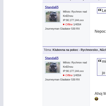
Standa65
Le
Město: Rychnov nad
Kněžnou
IP:90.177.144.xxx
Offline
1/4554
Journeyman Gladiator 530 RX
Nepoc
Téma:
Klubovna na pokec - Rychnovsko , Nách
Standa65
mi
Město: Rychnov nad
Kněžnou
IP:90.177.144.xxx
jo
Offline
1/4554
Journeyman Gladiator 530 RX
Ahoj M