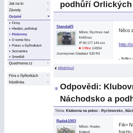
podhůří Orlických
Jak na to
Závody
Ostatní
Firmy
Standa65
Hledám, potřebuji
Něco z
Město: Rychnov nad
Klubovny
Kněžnou
O tomto fóru
IP:90.177.144.xxx
http://
Pokec o čtyřkolkách
Offline
1/4554
Seznamka
Journeyman Gladiator 530 RX
Smetiště
- fotky
Quadmania.cz
předchozí
Fóra o čtyřkolkách
Pro to
Nástěnka
Odpovědi: Klubov
Náchodsko a podh
Téma:
Klubovna na pokec - Rychnovsko , Nách
Radek1003
Fik> N
Město: Hradec
hajzlu
Králové