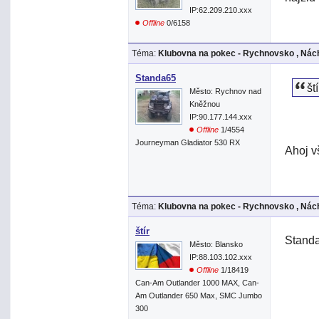
IP:62.209.210.xxx
Offline
0/6158
Téma:
Klubovna na pokec - Rychnovsko , Nách
Standa65
št
Město: Rychnov nad
Kněžnou
IP:90.177.144.xxx
Offline
1/4554
Journeyman Gladiator 530 RX
Ahoj vš
Téma:
Klubovna na pokec - Rychnovsko , Nách
štír
Standa
Město: Blansko
IP:88.103.102.xxx
Offline
1/18419
Can-Am Outlander 1000 MAX, Can-
Am Outlander 650 Max, SMC Jumbo
300