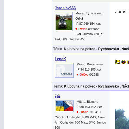
Jaroslav666
Jarosl
Město: Týniště nad
Orlicí
IP:87.249.154.xxx
Offline
0/16085
SMC Jumbo 720 R
4x4, SMC Jumbo R5
Téma:
Klubovna na pokec - Rychnovsko , Nách
LenaK
Město: Brno-Lesná
IP:94.113.105.xxx
Offline
0/1288
Téma:
Klubovna na pokec - Rychnovsko , Nách
štír
Město: Blansko
IP:88.103.102.xxx
Offline
1/18419
Can-Am Outlander 1000 MAX, Can-
Am Outlander 650 Max, SMC Jumbo
300