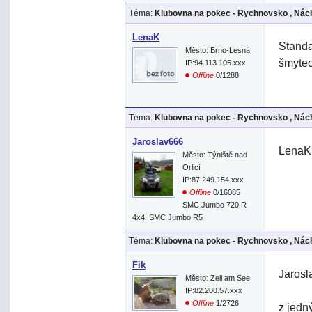
Téma:
Klubovna na pokec - Rychnovsko , Nách
LenaK
Standa6
Město: Brno-Lesná
šmytec
IP:94.113.105.xxx
Offline
0/1288
Téma:
Klubovna na pokec - Rychnovsko , Nách
Jaroslav666
LenaK
Město: Týniště nad
Orlicí
IP:87.249.154.xxx
Offline
0/16085
SMC Jumbo 720 R
4x4, SMC Jumbo R5
Téma:
Klubovna na pokec - Rychnovsko , Nách
Fik
Jarosl
Město: Zell am See
IP:82.208.57.xxx
Offline
1/2726
z jedn