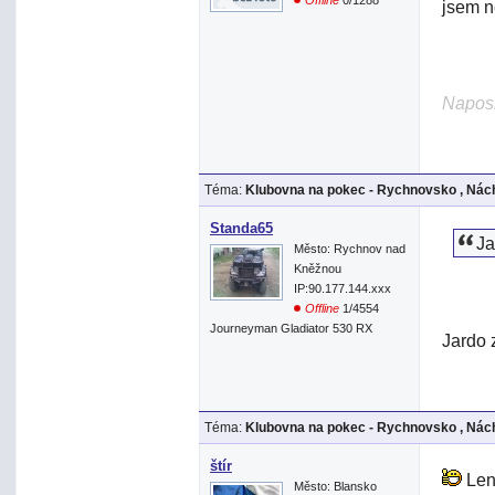
Offline
0/1288
jsem ne
Naposl
Téma:
Klubovna na pokec - Rychnovsko , Nách
Standa65
J
Město: Rychnov nad
Kněžnou
IP:90.177.144.xxx
Offline
1/4554
Journeyman Gladiator 530 RX
Jardo 
Téma:
Klubovna na pokec - Rychnovsko , Nách
štír
Le
Město: Blansko