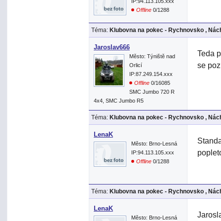
IP:94.113.105.xxx
Offline
0/1288
Téma:
Klubovna na pokec - Rychnovsko , Nách
Jaroslav666
Teda p
Město: Týniště nad
se poz
Orlicí
IP:87.249.154.xxx
Offline
0/16085
SMC Jumbo 720 R
4x4, SMC Jumbo R5
Téma:
Klubovna na pokec - Rychnovsko , Nách
LenaK
Standa
Město: Brno-Lesná
pople
IP:94.113.105.xxx
Offline
0/1288
Téma:
Klubovna na pokec - Rychnovsko , Nách
LenaK
Jarosl
Město: Brno-Lesná