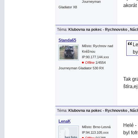
Journeyman
akorát
Gladiator X8
Téma:
Klubovna na pokec - Rychnovsko , Nách
Standa65
Le
Město: Rychnov nad
by
Kněžnou
IP:90.177.144.xxx
Offline
1/4554
Journeyman Gladiator 530 RX
Tak gr
štíra,e
Téma:
Klubovna na pokec - Rychnovsko , Nách
LenaK
Helé - h
Město: Brno-Lesná
byl fofr
IP:94.113.105.xxx