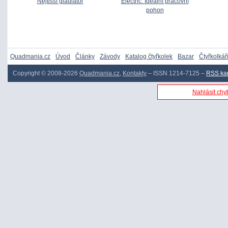
Nejtišší gladiátor
Electric: Ideální pracovní
pohon
Quadmania.cz
Úvod
Články
Závody
Katalog čtyřkolek
Bazar
Čtyřkolkář
Copyright © 2008-2026
Quadmania.cz
,
Kontakty
– ISSN 1214-7125 –
RSS ka
Nahlásit chyb