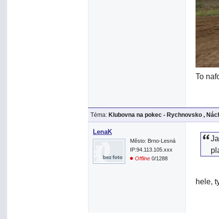
To nafo
Téma:
Klubovna na pokec - Rychnovsko , Nách
LenaK
Ja
Město: Brno-Lesná
pl
IP:94.113.105.xxx
Offline
0/1288
hele, t