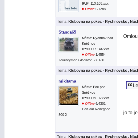
IP:94.113.105.xxx
Offline
0/1288
Téma:
Klubovna na pokec - Rychnovsko , Nách
Standa65
Omlouv
Město: Rychnov nad
Kněžnou
IP:90.177.144.xxx
Offline
1/4554
Journeyman Gladiator 530 RX
Téma:
Klubovna na pokec - Rychnovsko , Nách
mikitama
Le
Město: Pec pod
Sněžkou
IP:90.179.168.xxx
Offline
6/4301
Can-am Renegade
jo to j
800 X
Téma:
Klubovna na pokec - Rychnovsko , Nách