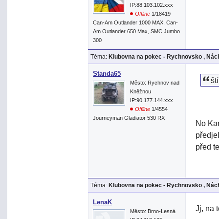
IP:88.103.102.xxx
Offline
1/18419
Can-Am Outlander 1000 MAX, Can-
Am Outlander 650 Max, SMC Jumbo
300
Téma:
Klubovna na pokec - Rychnovsko , Nách
Standa65
št
Město: Rychnov nad
Kněžnou
IP:90.177.144.xxx
Offline
1/4554
Journeyman Gladiator 530 RX
No Kar
předje
před t
Téma:
Klubovna na pokec - Rychnovsko , Nách
LenaK
Jj, na 
Město: Brno-Lesná