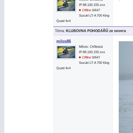
IP:88.100.155.xxx
Offline
0/647
Suzuki LT-A 700 King
Quad 4x4
Téma:
KLUBOVNA POHODÁŘŮ ze severu
milos86
Město: Chřibská
IP:88.100.155.xxx
Offline
0/647
Suzuki LT-A 700 King
Quad 4x4