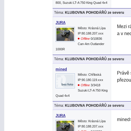
800, Suzuki LT-A 750 King Quad 4x4
Téma:
KLUBOVNA POHODÁŘŮ ze severu
JURA
Mezi rá
Město: Krásná Lípa
a v ne
IP:80.188.207.xxx
Offline
0/10836
Can-Am Outlander
1000R
Téma:
KLUBOVNA POHODÁŘŮ ze severu
mined
Právě 
Město: Chřibská
přezou
IP:90.180.119.xxx
Offline
3/3418
Suzuki LT-A 750 King
Quad 4x4
Téma:
KLUBOVNA POHODÁŘŮ ze severu
JURA
mined
Město: Krásná Lípa
IP:80.188.207.xxx