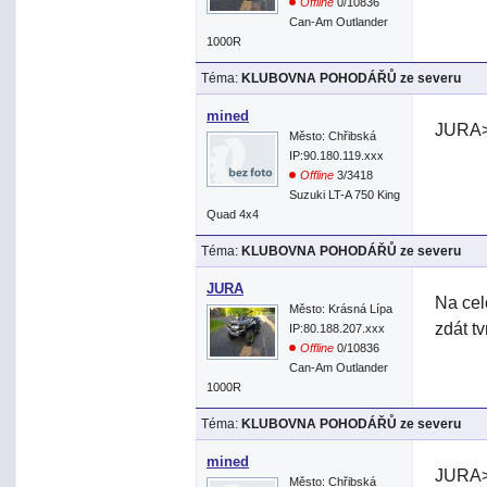
Offline
0/10836
Can-Am Outlander
1000R
Téma:
KLUBOVNA POHODÁŘŮ ze severu
mined
JURA> 
Město: Chřibská
IP:90.180.119.xxx
Offline
3/3418
Suzuki LT-A 750 King
Quad 4x4
Téma:
KLUBOVNA POHODÁŘŮ ze severu
JURA
Na cel
Město: Krásná Lípa
zdát tv
IP:80.188.207.xxx
Offline
0/10836
Can-Am Outlander
1000R
Téma:
KLUBOVNA POHODÁŘŮ ze severu
mined
JURA> 
Město: Chřibská