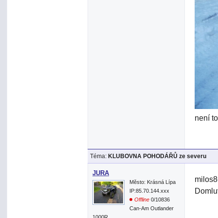
není t
Téma:
KLUBOVNA POHODÁŘŮ ze severu
JURA
milos8
Město: Krásná Lípa
Domluv
IP:85.70.144.xxx
Offline
0/10836
Can-Am Outlander
1000R