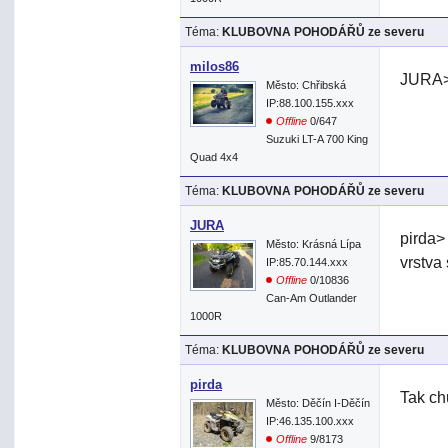
Téma:
KLUBOVNA POHODÁŘŮ ze severu
milos86
JURA>
Město: Chřibská
IP:88.100.155.xxx
Offline
0/647
Suzuki LT-A 700 King
Quad 4x4
Téma:
KLUBOVNA POHODÁŘŮ ze severu
JURA
pirda>
Město: Krásná Lípa
vrstva
IP:85.70.144.xxx
Offline
0/10836
Can-Am Outlander
1000R
Téma:
KLUBOVNA POHODÁŘŮ ze severu
pirda
Tak ch
Město: Děčín I-Děčín
IP:46.135.100.xxx
Offline
9/8173