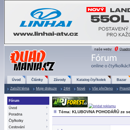
QuadMania.cz
Quadma
Úvod
Články
Závody
Katalog čtyřkolek
Bazar
Založit téma
Moje diskuze
24H
Nové
Vše přečteno
Pravid
Fórum
Úvod
Téma: KLUBOVNA POHODÁŘŮ ze se
Poradna
Čtyřkolky
Cestování