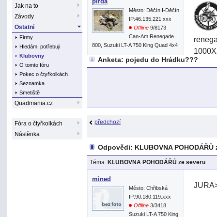
pirda
Jak na to
Město: Děčín I-Děčín
Závody
IP:46.135.221.xxx
Ostatní
Offline
9/8173
Can-Am Renegade
Firmy
reneg
800, Suzuki LT-A 750 King Quad 4x4
Hledám, potřebuji
1000XX
Klubovny
Anketa: pojedu do Hrádku???
Karelh
O tomto fóru
Reneg
Pokec o čtyřkolkách
Seznamka
1000Xx
Smetiště
1000X
Quadmania.cz
Jura a
předchozí
Fóra o čtyřkolkách
Folpi-
Nástěnka
Danyto
Odpovědi: KLUBOVNA POHODÁŘŮ z
Karelh
Téma:
KLUBOVNA POHODÁŘŮ ze severu
Kuba00
mined
JURA> 
Město: Chřibská
IP:90.180.119.xxx
Pro to
Offline
3/3418
Suzuki LT-A 750 King
Zákaz 