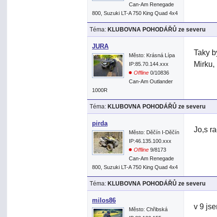
Can-Am Renegade
800, Suzuki LT-A 750 King Quad 4x4
Téma:
KLUBOVNA POHODÁŘŮ ze severu
JURA
Taky b
Město: Krásná Lípa
Mirku,
IP:85.70.144.xxx
Offline
0/10836
Can-Am Outlander
1000R
Téma:
KLUBOVNA POHODÁŘŮ ze severu
pirda
Jo,s r
Město: Děčín I-Děčín
IP:46.135.100.xxx
Offline
9/8173
Can-Am Renegade
800, Suzuki LT-A 750 King Quad 4x4
Téma:
KLUBOVNA POHODÁŘŮ ze severu
milos86
v 9 js
Město: Chřibská