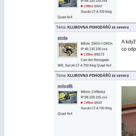
IP:88.100.155.xxx
Offline
0/647
Suzuki LT-A 700 King
Quad 4x4
Téma:
KLUBOVNA POHODÁŘŮ ze severu
pirda
A když
Město: Děčín I-Děčín
co od
IP:46.135.100.xxx
Offline
9/8173
Can-Am Renegade
800, Suzuki LT-A 750 King Quad 4x4
Téma:
KLUBOVNA POHODÁŘŮ ze severu
milos86
Město: Chřibská
IP:88.100.155.xxx
Offline
0/647
Suzuki LT-A 700 King
Quad 4x4