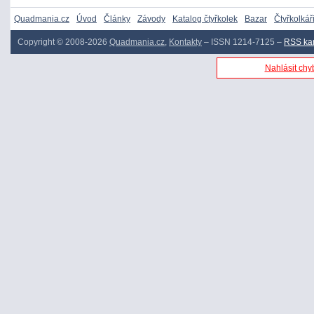
Quadmania.cz
Úvod
Články
Závody
Katalog čtyřkolek
Bazar
Čtyřkolkář
Copyright © 2008-2026
Quadmania.cz
,
Kontakty
– ISSN 1214-7125 –
RSS ka
Nahlásit chyb