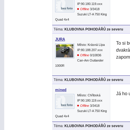
IP:90.180.119.xxx
Offline
3/3418
Suzuki LT-A 750 King
Quad 4x4
Téma:
KLUBOVNA POHODÁŘŮ ze severu
JURA
To si 
Město: Krásná Lípa
dvakrá
IP:80.188.207.xxx
Offline
0/10836
zapomn
Can-Am Outlander
1000R
Téma:
KLUBOVNA POHODÁŘŮ ze severu
mined
Já ho 
Město: Chřibská
IP:90.180.119.xxx
Offline
3/3418
Suzuki LT-A 750 King
Quad 4x4
Téma:
KLUBOVNA POHODÁŘŮ ze severu