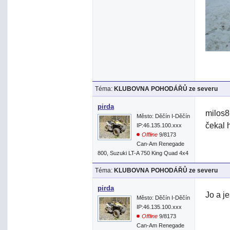
Téma:
KLUBOVNA POHODÁŘŮ ze severu
pirda
milos8
Město: Děčín I-Děčín
čekal h
IP:46.135.100.xxx
Offline
9/8173
Can-Am Renegade
800, Suzuki LT-A 750 King Quad 4x4
Téma:
KLUBOVNA POHODÁŘŮ ze severu
pirda
Jo a j
Město: Děčín I-Děčín
IP:46.135.100.xxx
Offline
9/8173
Can-Am Renegade