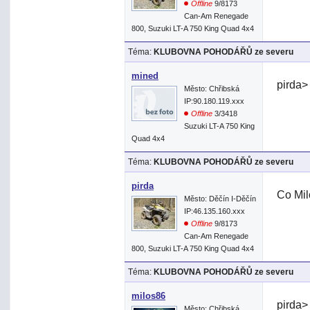
Offline
9/8173
Can-Am Renegade
800, Suzuki LT-A 750 King Quad 4x4
Téma:
KLUBOVNA POHODÁŘŮ ze severu
mined
pirda>
Město: Chřibská
IP:90.180.119.xxx
Offline
3/3418
Suzuki LT-A 750 King
Quad 4x4
Téma:
KLUBOVNA POHODÁŘŮ ze severu
pirda
Co Mi
Město: Děčín I-Děčín
IP:46.135.160.xxx
Offline
9/8173
Can-Am Renegade
800, Suzuki LT-A 750 King Quad 4x4
Téma:
KLUBOVNA POHODÁŘŮ ze severu
milos86
pirda>
Město: Chřibská