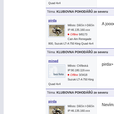
Quad 4x4
Téma:
KLUBOVNA POHODÁŘŮ ze severu
pirda
A jooo
Město: Děčín I-Děčín
IP:46.135.160.xxx
Offline
9/8173
Can-Am Renegade
800, Suzuki LT-A 750 King Quad 4x4
Téma:
KLUBOVNA POHODÁŘŮ ze severu
mined
pirda>
Město: Chřibská
IP:90.180.119.xxx
Offline
3/3418
Suzuki LT-A 750 King
Quad 4x4
Téma:
KLUBOVNA POHODÁŘŮ ze severu
pirda
Nevím,
Město: Děčín I-Děčín
IP:46.135.160.xxx