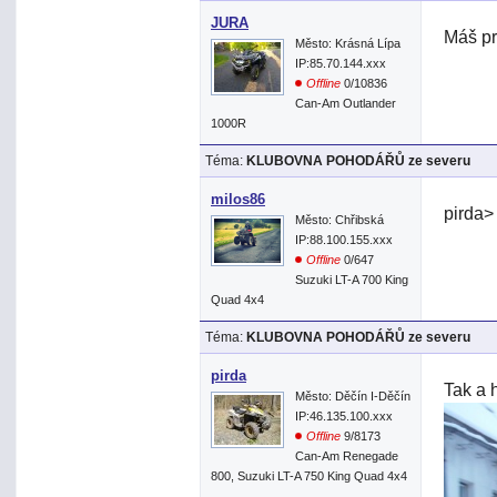
JURA
Máš pr
Město: Krásná Lípa
IP:85.70.144.xxx
Offline
0/10836
Can-Am Outlander
1000R
Téma:
KLUBOVNA POHODÁŘŮ ze severu
milos86
pirda>
Město: Chřibská
IP:88.100.155.xxx
Offline
0/647
Suzuki LT-A 700 King
Quad 4x4
Téma:
KLUBOVNA POHODÁŘŮ ze severu
pirda
Tak a 
Město: Děčín I-Děčín
IP:46.135.100.xxx
Offline
9/8173
Can-Am Renegade
800, Suzuki LT-A 750 King Quad 4x4