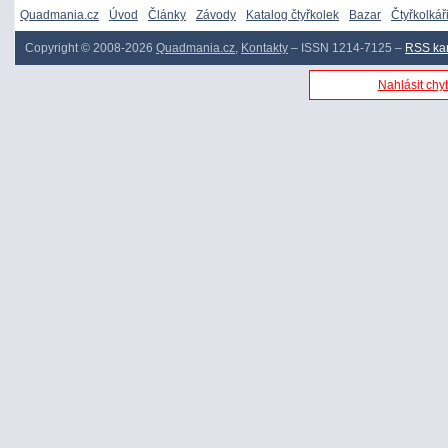
Quadmania.cz
Úvod
Články
Závody
Katalog čtyřkolek
Bazar
Čtyřkolkář
Copyright © 2008-2026
Quadmania.cz
,
Kontakty
– ISSN 1214-7125 –
RSS ka
Nahlásit chyb