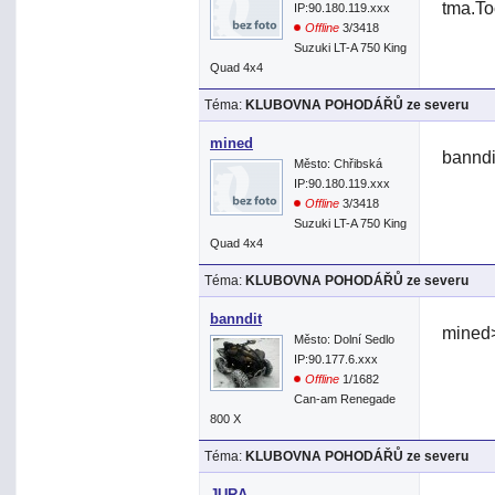
tma.To
IP:90.180.119.xxx
Offline
3/3418
Suzuki LT-A 750 King
Quad 4x4
Téma:
KLUBOVNA POHODÁŘŮ ze severu
mined
banndi
Město: Chřibská
IP:90.180.119.xxx
Offline
3/3418
Suzuki LT-A 750 King
Quad 4x4
Téma:
KLUBOVNA POHODÁŘŮ ze severu
banndit
mined
Město: Dolní Sedlo
IP:90.177.6.xxx
Offline
1/1682
Can-am Renegade
800 X
Téma:
KLUBOVNA POHODÁŘŮ ze severu
JURA