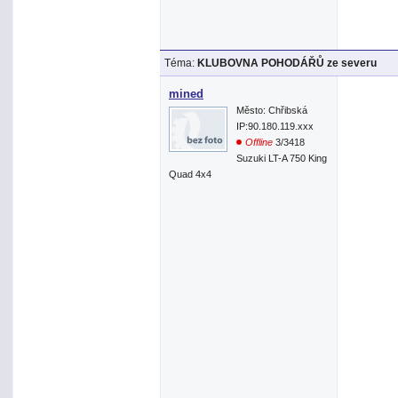
Téma:
KLUBOVNA POHODÁŘŮ ze severu
mined
Město: Chřibská
IP:90.180.119.xxx
Offline
3/3418
Suzuki LT-A 750 King
Quad 4x4