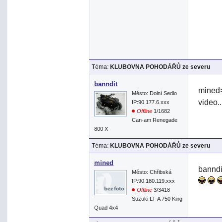
Téma:
KLUBOVNA POHODÁŘŮ ze severu
banndit
mined>
Město: Dolní Sedlo
video.
IP:90.177.6.xxx
Offline
1/1682
Can-am Renegade
800 X
Téma:
KLUBOVNA POHODÁŘŮ ze severu
mined
banndi
Město: Chřibská
IP:90.180.119.xxx
Offline
3/3418
Suzuki LT-A 750 King
Quad 4x4