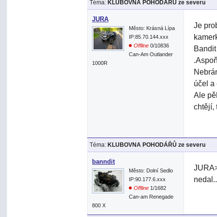
Téma:
KLUBOVNA POHODÁŘŮ ze severu
JURA
Je pro
Město: Krásná Lípa
kamerk
IP:85.70.144.xxx
Offline
0/10836
Bandit
Can-Am Outlander
.Aspoň
1000R
Nebrán
účel a
Ale pě
chtějí,
Téma:
KLUBOVNA POHODÁŘŮ ze severu
banndit
JURA> 
Město: Dolní Sedlo
nedal.
IP:90.177.6.xxx
Offline
1/1682
Can-am Renegade
800 X