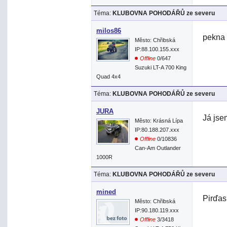
Téma:
KLUBOVNA POHODÁŘŮ ze severu
milos86
pekna
Město: Chřibská
IP:88.100.155.xxx
Offline
0/647
Suzuki LT-A 700 King
Quad 4x4
Téma:
KLUBOVNA POHODÁŘŮ ze severu
JURA
Já jse
Město: Krásná Lípa
IP:80.188.207.xxx
Offline
0/10836
Can-Am Outlander
1000R
Téma:
KLUBOVNA POHODÁŘŮ ze severu
mined
Pirďas
Město: Chřibská
IP:90.180.119.xxx
Offline
3/3418