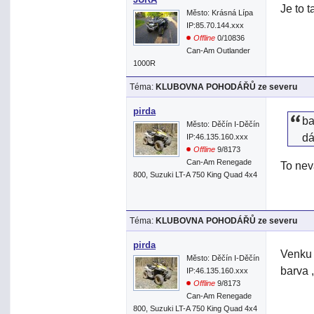
Je to 
Město: Krásná Lípa
IP:85.70.144.xxx
Offline
0/10836
Can-Am Outlander
1000R
Téma:
KLUBOVNA POHODÁŘŮ ze severu
pirda
ba
Město: Děčín I-Děčín
dá
IP:46.135.160.xxx
Offline
9/8173
Can-Am Renegade
To nev
800, Suzuki LT-A 750 King Quad 4x4
Téma:
KLUBOVNA POHODÁŘŮ ze severu
pirda
Venku 
Město: Děčín I-Děčín
barva ,
IP:46.135.160.xxx
Offline
9/8173
Can-Am Renegade
800, Suzuki LT-A 750 King Quad 4x4