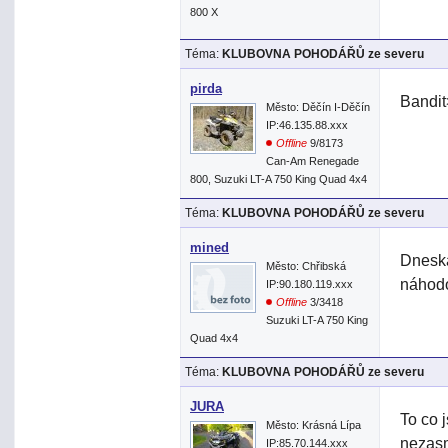
800 X
Téma:
KLUBOVNA POHODÁŘŮ ze severu
pirda
Bandit
Město: Děčín I-Děčín
IP:46.135.88.xxx
Offline
9/8173
Can-Am Renegade
800, Suzuki LT-A 750 King Quad 4x4
Téma:
KLUBOVNA POHODÁŘŮ ze severu
mined
Dneska
Město: Chřibská
náhodo
IP:90.180.119.xxx
Offline
3/3418
Suzuki LT-A 750 King
Quad 4x4
Téma:
KLUBOVNA POHODÁŘŮ ze severu
JURA
To co 
Město: Krásná Lípa
nezasm
IP:85.70.144.xxx