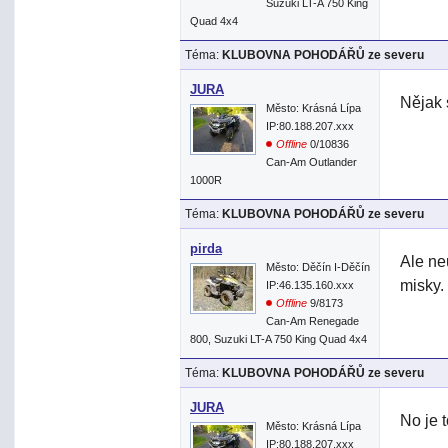
Suzuki LT-A 750 King
Quad 4x4
Téma:
KLUBOVNA POHODÁŘŮ ze severu
JURA
Nějak 
Město: Krásná Lípa
IP:80.188.207.xxx
Offline
0/10836
Can-Am Outlander
1000R
Téma:
KLUBOVNA POHODÁŘŮ ze severu
pirda
Ale ne
Město: Děčín I-Děčín
misky.
IP:46.135.160.xxx
Offline
9/8173
Can-Am Renegade
800, Suzuki LT-A 750 King Quad 4x4
Téma:
KLUBOVNA POHODÁŘŮ ze severu
JURA
No je t
Město: Krásná Lípa
IP:80.188.207.xxx