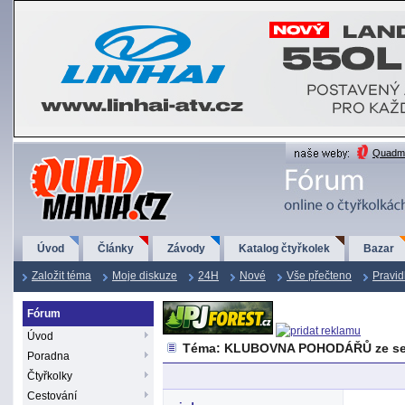
QuadMania.cz
Quadma
Úvod
Články
Závody
Katalog čtyřkolek
Bazar
Založit téma
Moje diskuze
24H
Nové
Vše přečteno
Pravid
Fórum
Úvod
Téma: KLUBOVNA POHODÁŘŮ ze se
Poradna
Čtyřkolky
Cestování