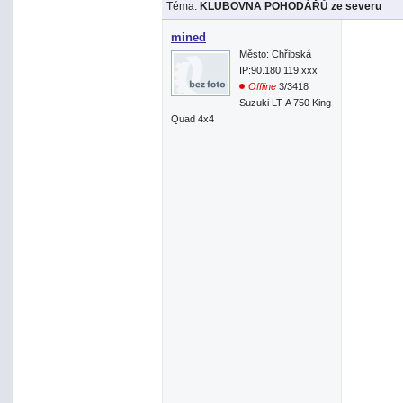
Téma:
KLUBOVNA POHODÁŘŮ ze severu
mined
Město: Chřibská
IP:90.180.119.xxx
Offline
3/3418
Suzuki LT-A 750 King
Quad 4x4