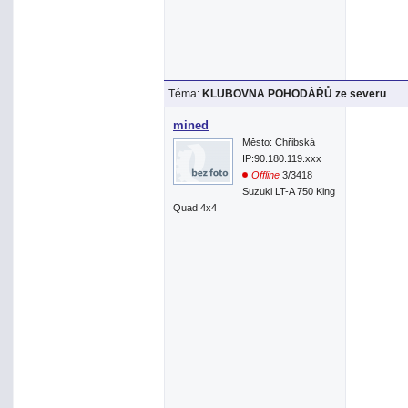
Téma:
KLUBOVNA POHODÁŘŮ ze severu
mined
Město: Chřibská
IP:90.180.119.xxx
Offline
3/3418
Suzuki LT-A 750 King
Quad 4x4