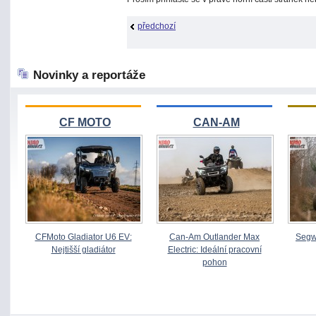
předchozí
Novinky a reportáže
CF MOTO
CAN-AM
CFMoto Gladiator U6 EV:
Can-Am Outlander Max
Segw
Nejtišší gladiátor
Electric: Ideální pracovní
pohon