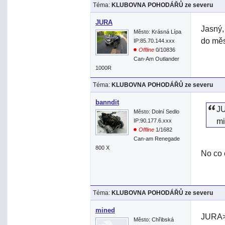
Téma:
KLUBOVNA POHODÁŘŮ ze severu
JURA
Jasný, 
Město: Krásná Lípa
do mě
IP:85.70.144.xxx
Offline
0/10836
Can-Am Outlander
1000R
Téma:
KLUBOVNA POHODÁŘŮ ze severu
banndit
JU
Město: Dolní Sedlo
mi
IP:90.177.6.xxx
Offline
1/1682
Can-am Renegade
800 X
No co 
Téma:
KLUBOVNA POHODÁŘŮ ze severu
mined
JURA> 
Město: Chřibská