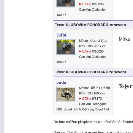
Offline
0/10836
Can-Am Outlander
1000R
Téma:
KLUBOVNA POHODÁŘŮ ze severu
JURA
Mirku, 
Město: Krásná Lípa
IP:80.188.207.xxx
Offline
0/10836
Can-Am Outlander
1000R
Téma:
KLUBOVNA POHODÁŘŮ ze severu
pirda
To je m
Město: Děčín I-Děčín
IP:46.135.160.xxx
Offline
9/8173
Can-Am Renegade
800, Suzuki LT-A 750 King Quad 4x4
Do fóra můžou přispívat pouze přihlášení uživatel
Prosím přihlašte se v pravé horní části stránek n