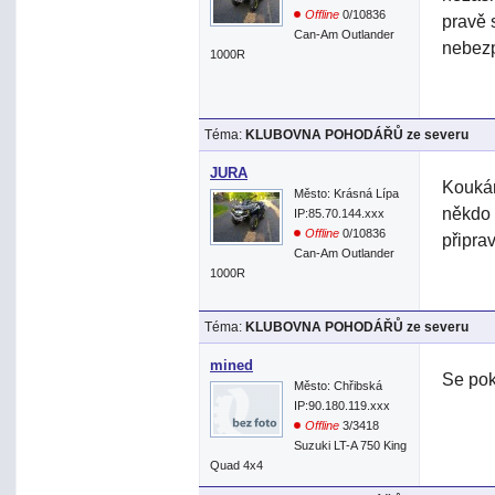
Offline
0/10836
pravě 
Can-Am Outlander
nebez
1000R
Téma:
KLUBOVNA POHODÁŘŮ ze severu
JURA
Koukám
Město: Krásná Lípa
někdo 
IP:85.70.144.xxx
Offline
0/10836
připra
Can-Am Outlander
1000R
Téma:
KLUBOVNA POHODÁŘŮ ze severu
mined
Se pok
Město: Chřibská
IP:90.180.119.xxx
Offline
3/3418
Suzuki LT-A 750 King
Quad 4x4