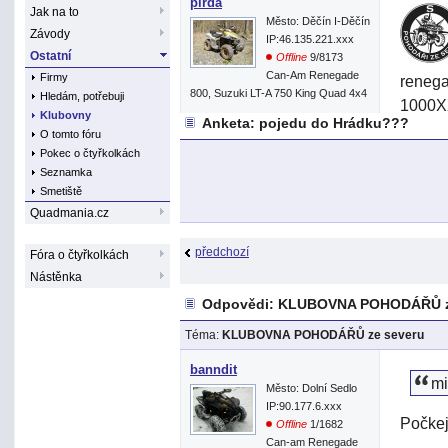
pirda
Jak na to
Město: Děčín I-Děčín
Závody
IP:46.135.221.xxx
Ostatní
Offline
9/8173
Can-Am Renegade
Firmy
reneg
800, Suzuki LT-A 750 King Quad 4x4
Hledám, potřebuji
1000XX
Klubovny
Anketa: pojedu do Hrádku???
Karelh
O tomto fóru
Reneg
Pokec o čtyřkolkách
Seznamka
1000Xx
Smetiště
1000X
Quadmania.cz
Jura a
předchozí
Fóra o čtyřkolkách
Folpi-
Nástěnka
Danyto
Odpovědi: KLUBOVNA POHODÁŘŮ z
Karelh
Téma:
KLUBOVNA POHODÁŘŮ ze severu
Kuba00
banndit
mi
Město: Dolní Sedlo
IP:90.177.6.xxx
Pro to
Počkej
Offline
1/1682
Can-am Renegade
Zákaz 