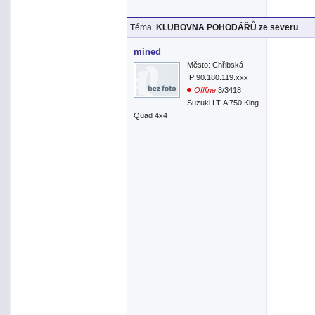
Téma:
KLUBOVNA POHODÁŘŮ ze severu
mined
Město: Chřibská
IP:90.180.119.xxx
Offline
3/3418
Suzuki LT-A 750 King
Quad 4x4