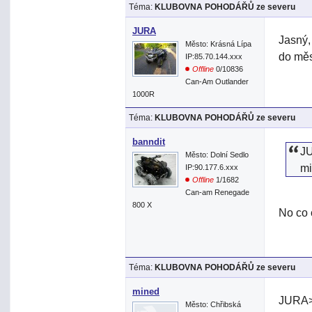
Téma:
KLUBOVNA POHODÁŘŮ ze severu
JURA
Jasný, 
Město: Krásná Lípa
do mě
IP:85.70.144.xxx
Offline
0/10836
Can-Am Outlander
1000R
Téma:
KLUBOVNA POHODÁŘŮ ze severu
banndit
JU
Město: Dolní Sedlo
mi
IP:90.177.6.xxx
Offline
1/1682
Can-am Renegade
800 X
No co 
Téma:
KLUBOVNA POHODÁŘŮ ze severu
mined
JURA> 
Město: Chřibská