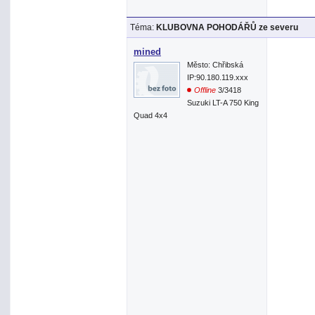
Téma:
KLUBOVNA POHODÁŘŮ ze severu
mined
Město: Chřibská
IP:90.180.119.xxx
Offline
3/3418
Suzuki LT-A 750 King
Quad 4x4