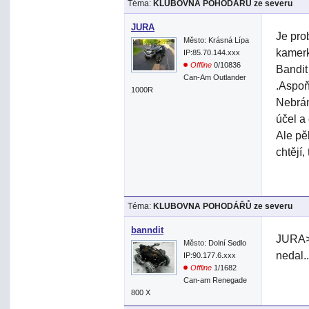
Téma:
KLUBOVNA POHODÁŘŮ ze severu
JURA
Je pro
Město: Krásná Lípa
kamerk
IP:85.70.144.xxx
Offline
0/10836
Bandit
Can-Am Outlander
.Aspoň
1000R
Nebrán
účel a
Ale pě
chtějí,
Téma:
KLUBOVNA POHODÁŘŮ ze severu
banndit
JURA> 
Město: Dolní Sedlo
nedal.
IP:90.177.6.xxx
Offline
1/1682
Can-am Renegade
800 X