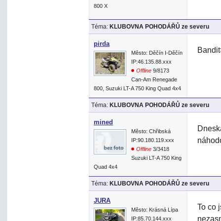
800 X
Téma:
KLUBOVNA POHODÁŘŮ ze severu
pirda
Bandit
Město: Děčín I-Děčín
IP:46.135.88.xxx
Offline
9/8173
Can-Am Renegade
800, Suzuki LT-A 750 King Quad 4x4
Téma:
KLUBOVNA POHODÁŘŮ ze severu
mined
Dneska
Město: Chřibská
náhodo
IP:90.180.119.xxx
Offline
3/3418
Suzuki LT-A 750 King
Quad 4x4
Téma:
KLUBOVNA POHODÁŘŮ ze severu
JURA
To co 
Město: Krásná Lípa
nezasm
IP:85.70.144.xxx