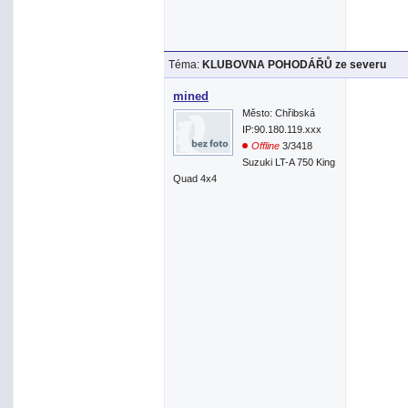
Téma:
KLUBOVNA POHODÁŘŮ ze severu
mined
Město: Chřibská
IP:90.180.119.xxx
Offline
3/3418
Suzuki LT-A 750 King
Quad 4x4