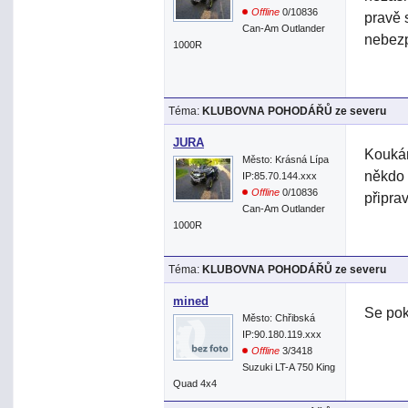
Offline
0/10836
pravě 
Can-Am Outlander
nebez
1000R
Téma:
KLUBOVNA POHODÁŘŮ ze severu
JURA
Koukám
Město: Krásná Lípa
někdo 
IP:85.70.144.xxx
Offline
0/10836
připra
Can-Am Outlander
1000R
Téma:
KLUBOVNA POHODÁŘŮ ze severu
mined
Se pok
Město: Chřibská
IP:90.180.119.xxx
Offline
3/3418
Suzuki LT-A 750 King
Quad 4x4