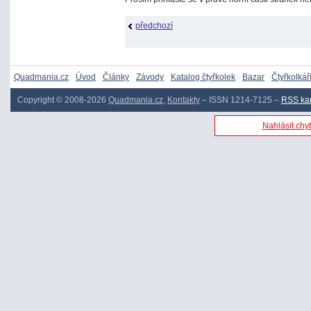
předchozí
Quadmania.cz
Úvod
Články
Závody
Katalog čtyřkolek
Bazar
Čtyřkolkář
Copyright © 2008-2026
Quadmania.cz
,
Kontakty
– ISSN 1214-7125 –
RSS ka
Nahlásit chyb