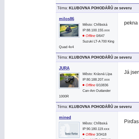
Téma:
KLUBOVNA POHODÁŘŮ ze severu
milos86
pekna
Město: Chřibská
IP:88.100.155.xxx
Offline
0/647
Suzuki LT-A 700 King
Quad 4x4
Téma:
KLUBOVNA POHODÁŘŮ ze severu
JURA
Já jse
Město: Krásná Lípa
IP:80.188.207.xxx
Offline
0/10836
Can-Am Outlander
1000R
Téma:
KLUBOVNA POHODÁŘŮ ze severu
mined
Pirďas
Město: Chřibská
IP:90.180.119.xxx
Offline
3/3418