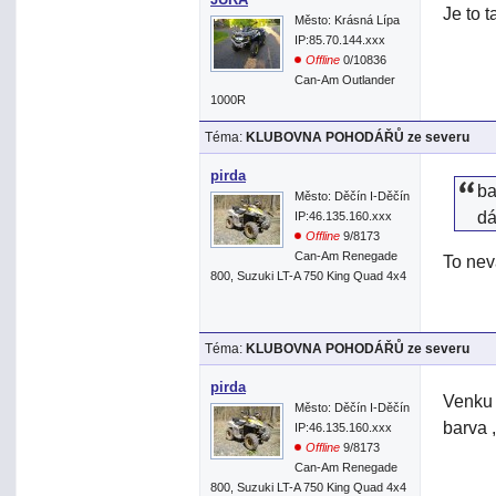
Je to 
Město: Krásná Lípa
IP:85.70.144.xxx
Offline
0/10836
Can-Am Outlander
1000R
Téma:
KLUBOVNA POHODÁŘŮ ze severu
pirda
ba
Město: Děčín I-Děčín
dá
IP:46.135.160.xxx
Offline
9/8173
Can-Am Renegade
To nev
800, Suzuki LT-A 750 King Quad 4x4
Téma:
KLUBOVNA POHODÁŘŮ ze severu
pirda
Venku 
Město: Děčín I-Děčín
barva ,
IP:46.135.160.xxx
Offline
9/8173
Can-Am Renegade
800, Suzuki LT-A 750 King Quad 4x4