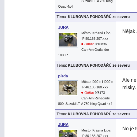
Suzuki LT-A 750 King
Quad 4x4
Téma:
KLUBOVNA POHODÁŘŮ ze severu
JURA
Nějak 
Město: Krásná Lípa
IP:80.188.207.xxx
Offline
0/10836
Can-Am Outlander
1000R
Téma:
KLUBOVNA POHODÁŘŮ ze severu
pirda
Ale ne
Město: Děčín I-Děčín
misky.
IP:46.135.160.xxx
Offline
9/8173
Can-Am Renegade
800, Suzuki LT-A 750 King Quad 4x4
Téma:
KLUBOVNA POHODÁŘŮ ze severu
JURA
No je t
Město: Krásná Lípa
IP:80.188.207.xxx