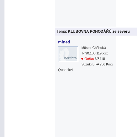
Téma:
KLUBOVNA POHODÁŘŮ ze severu
mined
Město: Chřibská
IP:90.180.119.xxx
Offline
3/3418
Suzuki LT-A 750 King
Quad 4x4