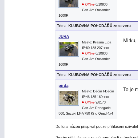
Offline
0/10836
Can-Am Outlander
1000R
Téma:
KLUBOVNA POHODÁŘŮ ze severu
JURA
Mirku, 
Město: Krásná Lípa
IP:80.188.207.xxx
Offline
0/10836
Can-Am Outlander
1000R
Téma:
KLUBOVNA POHODÁŘŮ ze severu
pirda
To je m
Město: Děčín I-Děčín
IP:46.135.160.xxx
Offline
9/8173
Can-Am Renegade
800, Suzuki LT-A 750 King Quad 4x4
Do fóra můžou přispívat pouze přihlášení uživatel
Prosím přihlašte se v pravé horní části stránek n