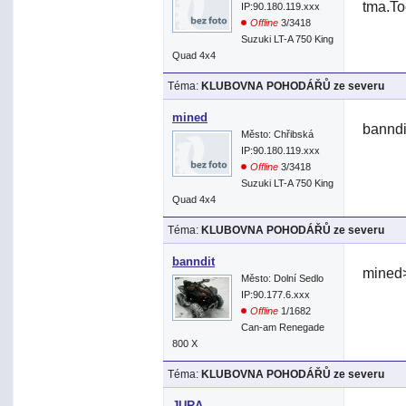
tma.To
IP:90.180.119.xxx
Offline
3/3418
Suzuki LT-A 750 King
Quad 4x4
Téma:
KLUBOVNA POHODÁŘŮ ze severu
mined
banndi
Město: Chřibská
IP:90.180.119.xxx
Offline
3/3418
Suzuki LT-A 750 King
Quad 4x4
Téma:
KLUBOVNA POHODÁŘŮ ze severu
banndit
mined
Město: Dolní Sedlo
IP:90.177.6.xxx
Offline
1/1682
Can-am Renegade
800 X
Téma:
KLUBOVNA POHODÁŘŮ ze severu
JURA