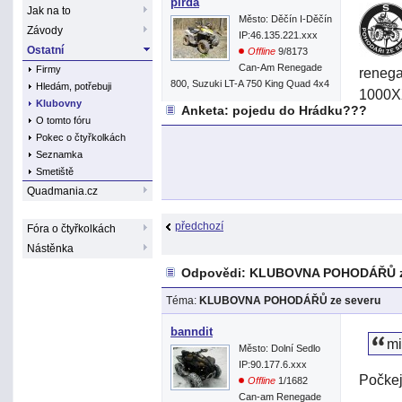
pirda
Jak na to
Město: Děčín I-Děčín
Závody
IP:46.135.221.xxx
Ostatní
Offline
9/8173
Can-Am Renegade
Firmy
reneg
800, Suzuki LT-A 750 King Quad 4x4
Hledám, potřebuji
1000XX
Klubovny
Anketa: pojedu do Hrádku???
Karelh
O tomto fóru
Reneg
Pokec o čtyřkolkách
Seznamka
1000Xx
Smetiště
1000X
Quadmania.cz
Jura a
předchozí
Fóra o čtyřkolkách
Folpi-
Nástěnka
Danyto
Odpovědi: KLUBOVNA POHODÁŘŮ z
Karelh
Téma:
KLUBOVNA POHODÁŘŮ ze severu
Kuba00
banndit
mi
Město: Dolní Sedlo
IP:90.177.6.xxx
Pro to
Počkej
Offline
1/1682
Can-am Renegade
Zákaz 