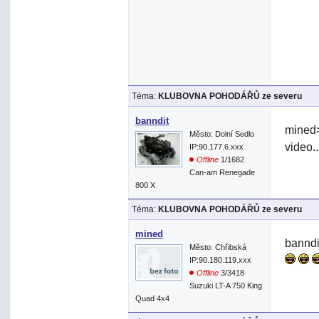
Téma:
KLUBOVNA POHODÁŘŮ ze severu
banndit
mined>
Město: Dolní Sedlo
video.
IP:90.177.6.xxx
Offline
1/1682
Can-am Renegade
800 X
Téma:
KLUBOVNA POHODÁŘŮ ze severu
mined
banndi
Město: Chřibská
IP:90.180.119.xxx
Offline
3/3418
Suzuki LT-A 750 King
Quad 4x4