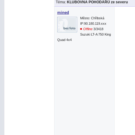
Téma:
KLUBOVNA POHODÁŘŮ ze severu
mined
Město: Chřibská
IP:90.180.119.xxx
Offline
3/3418
Suzuki LT-A 750 King
Quad 4x4