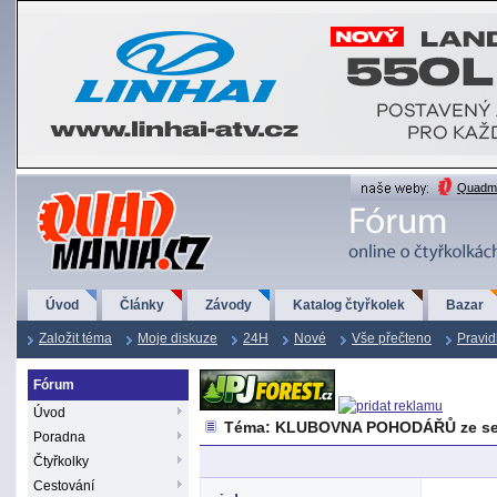
QuadMania.cz
Quadma
Úvod
Články
Závody
Katalog čtyřkolek
Bazar
Založit téma
Moje diskuze
24H
Nové
Vše přečteno
Pravid
Fórum
Úvod
Téma: KLUBOVNA POHODÁŘŮ ze se
Poradna
Čtyřkolky
Cestování