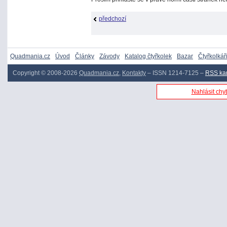
předchozí
Quadmania.cz
Úvod
Články
Závody
Katalog čtyřkolek
Bazar
Čtyřkolkář
Copyright © 2008-2026
Quadmania.cz
,
Kontakty
– ISSN 1214-7125 –
RSS ka
Nahlásit chyb