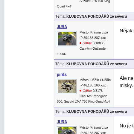
Suzuki LT-A 750 King
Quad 4x4
Téma:
KLUBOVNA POHODÁŘŮ ze severu
JURA
Nějak 
Město: Krásná Lípa
IP:80.188.207.xxx
Offline
0/10836
Can-Am Outlander
1000R
Téma:
KLUBOVNA POHODÁŘŮ ze severu
pirda
Ale ne
Město: Děčín I-Děčín
misky.
IP:46.135.160.xxx
Offline
9/8173
Can-Am Renegade
800, Suzuki LT-A 750 King Quad 4x4
Téma:
KLUBOVNA POHODÁŘŮ ze severu
JURA
No je t
Město: Krásná Lípa
IP:80.188.207.xxx