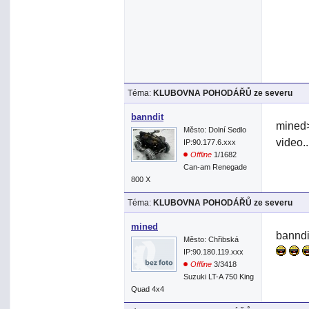
Téma:
KLUBOVNA POHODÁŘŮ ze severu
banndit
mined>
Město: Dolní Sedlo
video.
IP:90.177.6.xxx
Offline
1/1682
Can-am Renegade
800 X
Téma:
KLUBOVNA POHODÁŘŮ ze severu
mined
banndi
Město: Chřibská
IP:90.180.119.xxx
Offline
3/3418
Suzuki LT-A 750 King
Quad 4x4