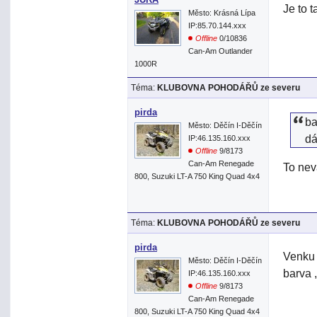
Je to 
Město: Krásná Lípa
IP:85.70.144.xxx
Offline
0/10836
Can-Am Outlander
1000R
Téma:
KLUBOVNA POHODÁŘŮ ze severu
pirda
ba
Město: Děčín I-Děčín
dá
IP:46.135.160.xxx
Offline
9/8173
Can-Am Renegade
To nev
800, Suzuki LT-A 750 King Quad 4x4
Téma:
KLUBOVNA POHODÁŘŮ ze severu
pirda
Venku 
Město: Děčín I-Děčín
barva ,
IP:46.135.160.xxx
Offline
9/8173
Can-Am Renegade
800, Suzuki LT-A 750 King Quad 4x4