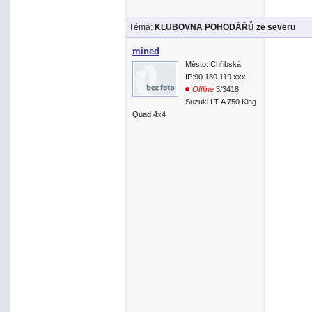
Téma:
KLUBOVNA POHODÁŘŮ ze severu
mined
Město: Chřibská
IP:90.180.119.xxx
Offline
3/3418
Suzuki LT-A 750 King
Quad 4x4