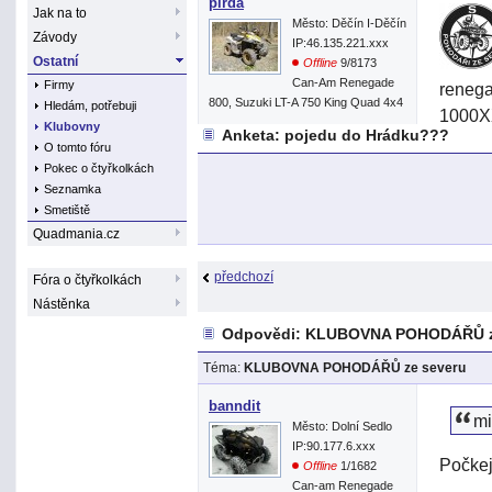
pirda
Jak na to
Město: Děčín I-Děčín
Závody
IP:46.135.221.xxx
Ostatní
Offline
9/8173
Can-Am Renegade
Firmy
reneg
800, Suzuki LT-A 750 King Quad 4x4
Hledám, potřebuji
1000XX
Klubovny
Anketa: pojedu do Hrádku???
Karelh
O tomto fóru
Reneg
Pokec o čtyřkolkách
Seznamka
1000Xx
Smetiště
1000X
Quadmania.cz
Jura a
předchozí
Fóra o čtyřkolkách
Folpi-
Nástěnka
Danyto
Odpovědi: KLUBOVNA POHODÁŘŮ z
Karelh
Téma:
KLUBOVNA POHODÁŘŮ ze severu
Kuba00
banndit
mi
Město: Dolní Sedlo
IP:90.177.6.xxx
Pro to
Počkej
Offline
1/1682
Can-am Renegade
Zákaz 