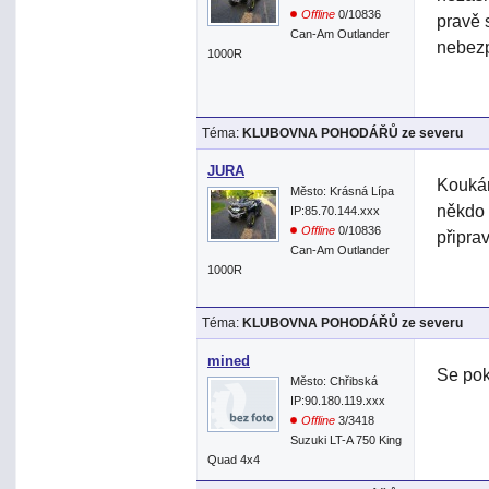
Offline
0/10836
pravě 
Can-Am Outlander
nebez
1000R
Téma:
KLUBOVNA POHODÁŘŮ ze severu
JURA
Koukám
Město: Krásná Lípa
někdo 
IP:85.70.144.xxx
Offline
0/10836
připra
Can-Am Outlander
1000R
Téma:
KLUBOVNA POHODÁŘŮ ze severu
mined
Se pok
Město: Chřibská
IP:90.180.119.xxx
Offline
3/3418
Suzuki LT-A 750 King
Quad 4x4