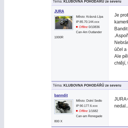
Téma:
KLUBOVNA POHODÁŘŮ ze severu
JURA
Je pro
Město: Krásná Lípa
kamerk
IP:85.70.144.xxx
Offline
0/10836
Bandit
Can-Am Outlander
.Aspoň
1000R
Nebrán
účel a
Ale pě
chtějí,
Téma:
KLUBOVNA POHODÁŘŮ ze severu
banndit
JURA> 
Město: Dolní Sedlo
nedal.
IP:90.177.6.xxx
Offline
1/1682
Can-am Renegade
800 X