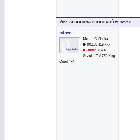
Téma:
KLUBOVNA POHODÁŘŮ ze severu
mined
Město: Chřibská
IP:90.180.119.xxx
Offline
3/3418
Suzuki LT-A 750 King
Quad 4x4