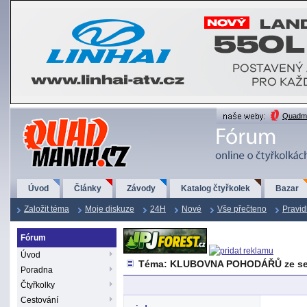
QuadMania.cz
Quadma
Úvod
Články
Závody
Katalog čtyřkolek
Bazar
Založit téma
Moje diskuze
24H
Nové
Vše přečteno
Pravid
Fórum
Úvod
Téma: KLUBOVNA POHODÁŘŮ ze se
Poradna
Čtyřkolky
Cestování