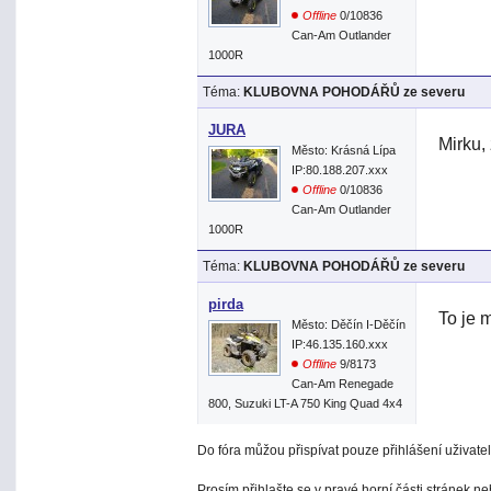
Offline
0/10836
Can-Am Outlander
1000R
Téma:
KLUBOVNA POHODÁŘŮ ze severu
JURA
Mirku, 
Město: Krásná Lípa
IP:80.188.207.xxx
Offline
0/10836
Can-Am Outlander
1000R
Téma:
KLUBOVNA POHODÁŘŮ ze severu
pirda
To je m
Město: Děčín I-Děčín
IP:46.135.160.xxx
Offline
9/8173
Can-Am Renegade
800, Suzuki LT-A 750 King Quad 4x4
Do fóra můžou přispívat pouze přihlášení uživatel
Prosím přihlašte se v pravé horní části stránek n