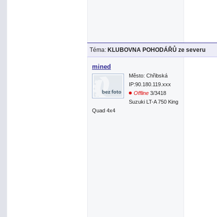
Téma:
KLUBOVNA POHODÁŘŮ ze severu
mined
Město: Chřibská
IP:90.180.119.xxx
Offline
3/3418
Suzuki LT-A 750 King
Quad 4x4