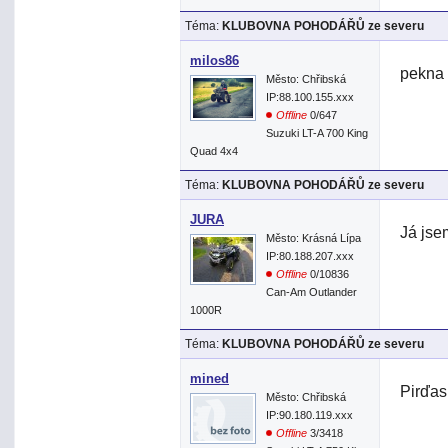
Téma:
KLUBOVNA POHODÁŘŮ ze severu
milos86
pekna
Město: Chřibská
IP:88.100.155.xxx
Offline
0/647
Suzuki LT-A 700 King
Quad 4x4
Téma:
KLUBOVNA POHODÁŘŮ ze severu
JURA
Já jse
Město: Krásná Lípa
IP:80.188.207.xxx
Offline
0/10836
Can-Am Outlander
1000R
Téma:
KLUBOVNA POHODÁŘŮ ze severu
mined
Pirďas
Město: Chřibská
IP:90.180.119.xxx
Offline
3/3418