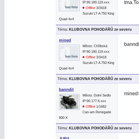
tma.To
IP:90.180.119.xxx
Offline
3/3418
Suzuki LT-A 750 King
Quad 4x4
Téma:
KLUBOVNA POHODÁŘŮ ze severu
mined
banndi
Město: Chřibská
IP:90.180.119.xxx
Offline
3/3418
Suzuki LT-A 750 King
Quad 4x4
Téma:
KLUBOVNA POHODÁŘŮ ze severu
banndit
mined
Město: Dolní Sedlo
IP:90.177.6.xxx
Offline
1/1682
Can-am Renegade
800 X
Téma:
KLUBOVNA POHODÁŘŮ ze severu
JURA