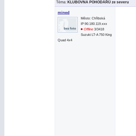
Téma:
KLUBOVNA POHODÁŘŮ ze severu
mined
Město: Chřibská
IP:90.180.119.xxx
Offline
3/3418
Suzuki LT-A 750 King
Quad 4x4