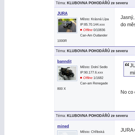
Téma:
KLUBOVNA POHODÁŘŮ ze severu
JURA
Jasný, 
Město: Krásná Lípa
do mě
IP:85.70.144.xxx
Offline
0/10836
Can-Am Outlander
1000R
Téma:
KLUBOVNA POHODÁŘŮ ze severu
banndit
JU
Město: Dolní Sedlo
mi
IP:90.177.6.xxx
Offline
1/1682
Can-am Renegade
800 X
No co 
Téma:
KLUBOVNA POHODÁŘŮ ze severu
mined
JURA> 
Město: Chřibská