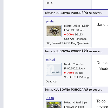
800 X
Téma:
KLUBOVNA POHODÁŘŮ ze severu
pirda
Bandit
Město: Děčín I-Děčín
IP:46.135.88.xxx
Offline
9/8173
Can-Am Renegade
800, Suzuki LT-A 750 King Quad 4x4
Téma:
KLUBOVNA POHODÁŘŮ ze severu
mined
Dneska
Město: Chřibská
náhodo
IP:90.180.119.xxx
Offline
3/3418
Suzuki LT-A 750 King
Quad 4x4
Téma:
KLUBOVNA POHODÁŘŮ ze severu
JURA
To co 
Město: Krásná Lípa
nezasm
IP:85.70.144.xxx