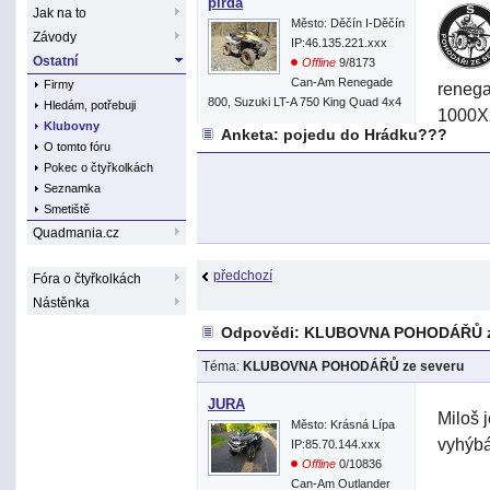
pirda
Jak na to
Město: Děčín I-Děčín
Závody
IP:46.135.221.xxx
Ostatní
Offline
9/8173
Can-Am Renegade
Firmy
reneg
800, Suzuki LT-A 750 King Quad 4x4
Hledám, potřebuji
1000XX
Klubovny
Anketa: pojedu do Hrádku???
Karelh
O tomto fóru
Reneg
Pokec o čtyřkolkách
Seznamka
1000Xx
Smetiště
1000X
Quadmania.cz
Jura a
předchozí
Fóra o čtyřkolkách
Folpi-
Nástěnka
Danyto
Odpovědi: KLUBOVNA POHODÁŘŮ z
Karelh
Téma:
KLUBOVNA POHODÁŘŮ ze severu
Kuba00
JURA
Miloš 
Město: Krásná Lípa
vyhýb
IP:85.70.144.xxx
Pro to
Offline
0/10836
Can-Am Outlander
Zákaz 