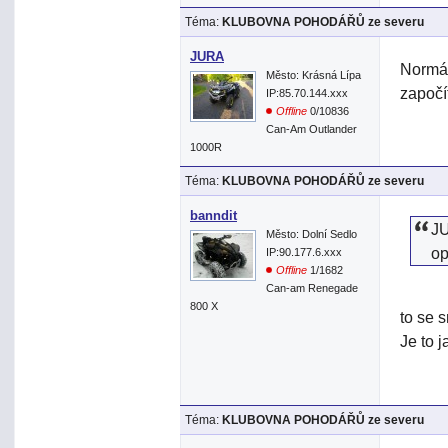
Téma:
KLUBOVNA POHODÁŘŮ ze severu
JURA
Normál
Město: Krásná Lípa
započí
IP:85.70.144.xxx
Offline
0/10836
Can-Am Outlander
1000R
Téma:
KLUBOVNA POHODÁŘŮ ze severu
banndit
JU
Město: Dolní Sedlo
op
IP:90.177.6.xxx
Offline
1/1682
Can-am Renegade
800 X
to se 
Je to 
Téma:
KLUBOVNA POHODÁŘŮ ze severu