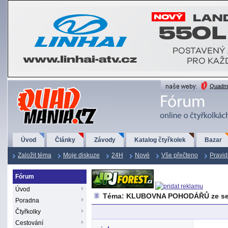
QuadMania.cz
Quadma
Úvod
Články
Závody
Katalog čtyřkolek
Bazar
Založit téma
Moje diskuze
24H
Nové
Vše přečteno
Pravid
Fórum
Úvod
Téma: KLUBOVNA POHODÁŘŮ ze se
Poradna
Čtyřkolky
Cestování