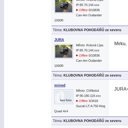
IP:85.70.144.xxx
Offline
0/10836
Can-Am Outlander
1000R
Téma:
KLUBOVNA POHODÁŘŮ ze severu
JURA
Mirku,
Město: Krásná Lípa
IP:85.70.144.xxx
Offline
0/10836
Can-Am Outlander
1000R
Téma:
KLUBOVNA POHODÁŘŮ ze severu
mined
JURA> 
Město: Chřibská
IP:90.180.119.xxx
Offline
3/3418
Suzuki LT-A 750 King
Quad 4x4
Téma:
KLUBOVNA POHODÁŘŮ ze severu