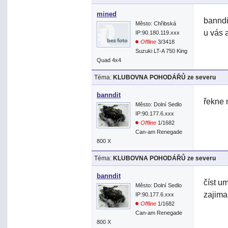
mined
banndi
Město: Chřibská
u vás 
IP:90.180.119.xxx
Offline
3/3418
Suzuki LT-A 750 King
Quad 4x4
Téma:
KLUBOVNA POHODÁŘŮ ze severu
banndit
řekne 
Město: Dolní Sedlo
IP:90.177.6.xxx
Offline
1/1682
Can-am Renegade
800 X
Téma:
KLUBOVNA POHODÁŘŮ ze severu
banndit
číst u
Město: Dolní Sedlo
zajimal
IP:90.177.6.xxx
Offline
1/1682
Can-am Renegade
800 X