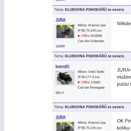
Téma:
KLUBOVNA POHODÁŘŮ ze severu
JURA
Někde 
Město: Krásná Lípa
IP:85.70.144.xxx
Offline
0/10836
Can-Am Outlander
1000R
Téma:
KLUBOVNA POHODÁŘŮ ze severu
banndit
JURA> 
Město: Dolní Sedlo
mužeme
IP:90.177.6.xxx
Offline
1/1682
pulou 
Can-am Renegade
800 X
Téma:
KLUBOVNA POHODÁŘŮ ze severu
JURA
OK Pir
Město: Krásná Lípa
kolika
IP:85.70.144.xxx