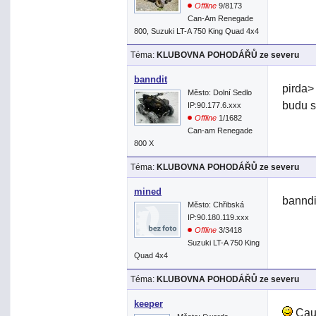
Offline
9/8173
Can-Am Renegade
800, Suzuki LT-A 750 King Quad 4x4
Téma:
KLUBOVNA POHODÁŘŮ ze severu
banndit
pirda>
Město: Dolní Sedlo
budu s
IP:90.177.6.xxx
Offline
1/1682
Can-am Renegade
800 X
Téma:
KLUBOVNA POHODÁŘŮ ze severu
mined
banndi
Město: Chřibská
IP:90.180.119.xxx
Offline
3/3418
Suzuki LT-A 750 King
Quad 4x4
Téma:
KLUBOVNA POHODÁŘŮ ze severu
keeper
Cau 