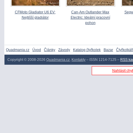
CFMoto Gladiator U6 EV:
Can-Am Outlander Max
Segw
Nejtišší gladiátor
Electric: Ideální pracovní
pohon
Quadmania.cz
Úvod
Články
Závody
Katalog čtyřkolek
Bazar
Čtyřkolkář
Copyright © 2008-2026
Quadmania.cz
,
Kontakty
– ISSN 1214-7125 –
RSS ka
Nahlásit chyb