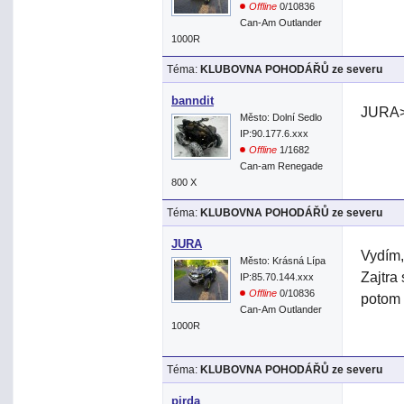
Offline
0/10836
Can-Am Outlander
1000R
Téma:
KLUBOVNA POHODÁŘŮ ze severu
banndit
JURA> 
Město: Dolní Sedlo
IP:90.177.6.xxx
Offline
1/1682
Can-am Renegade
800 X
Téma:
KLUBOVNA POHODÁŘŮ ze severu
JURA
Vydím,
Město: Krásná Lípa
Zajtra
IP:85.70.144.xxx
Offline
0/10836
potom 
Can-Am Outlander
1000R
Téma:
KLUBOVNA POHODÁŘŮ ze severu
pirda