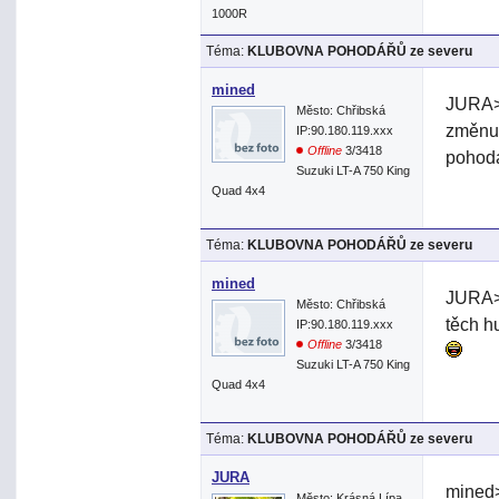
1000R
Téma:
KLUBOVNA POHODÁŘŮ ze severu
mined
JURA> 
Město: Chřibská
změnu
IP:90.180.119.xxx
Offline
3/3418
pohod
Suzuki LT-A 750 King
Quad 4x4
Téma:
KLUBOVNA POHODÁŘŮ ze severu
mined
JURA> 
Město: Chřibská
těch h
IP:90.180.119.xxx
Offline
3/3418
Suzuki LT-A 750 King
Quad 4x4
Téma:
KLUBOVNA POHODÁŘŮ ze severu
JURA
mined>
Město: Krásná Lípa