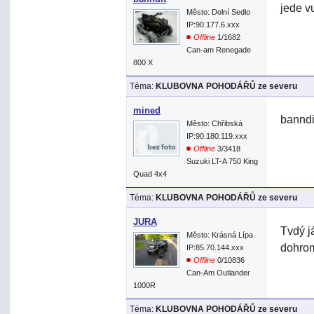
jede v
Město: Dolní Sedlo
IP:90.177.6.xxx
Offline
1/1682
Can-am Renegade
800 X
Téma:
KLUBOVNA POHODÁŘŮ ze severu
mined
banndi
Město: Chřibská
IP:90.180.119.xxx
Offline
3/3418
Suzuki LT-A 750 King
Quad 4x4
Téma:
KLUBOVNA POHODÁŘŮ ze severu
JURA
Tvdý j
Město: Krásná Lípa
dohro
IP:85.70.144.xxx
Offline
0/10836
Can-Am Outlander
1000R
Téma:
KLUBOVNA POHODÁŘŮ ze severu