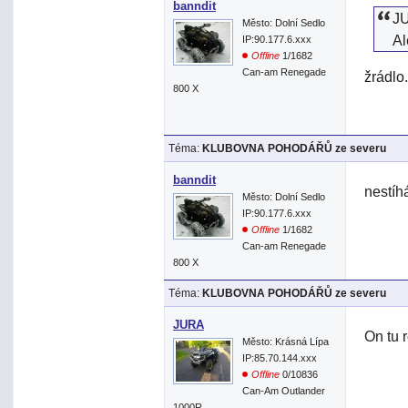
banndit
JU
Město: Dolní Sedlo
Al
IP:90.177.6.xxx
Offline
1/1682
Can-am Renegade
žrádlo..
800 X
Téma:
KLUBOVNA POHODÁŘŮ ze severu
banndit
nestíh
Město: Dolní Sedlo
IP:90.177.6.xxx
Offline
1/1682
Can-am Renegade
800 X
Téma:
KLUBOVNA POHODÁŘŮ ze severu
JURA
On tu 
Město: Krásná Lípa
IP:85.70.144.xxx
Offline
0/10836
Can-Am Outlander
1000R