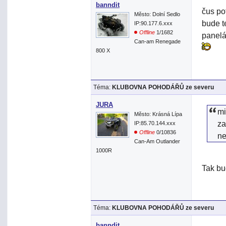
banndit
čus pot
Město: Dolní Sedlo
bude t
IP:90.177.6.xxx
Offline
1/1682
panelá
Can-am Renegade
800 X
Téma:
KLUBOVNA POHODÁŘŮ ze severu
JURA
mi
Město: Krásná Lípa
za
IP:85.70.144.xxx
Offline
0/10836
n
Can-Am Outlander
1000R
Tak bu
Téma:
KLUBOVNA POHODÁŘŮ ze severu
banndit