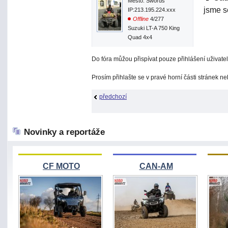
Město: Swords
jsme s
IP:213.195.224.xxx
Offline
4/277
Suzuki LT-A 750 King
Quad 4x4
Do fóra můžou přispívat pouze přihlášení uživatel
Prosím přihlašte se v pravé horní části stránek n
předchozí
Novinky a reportáže
CF MOTO
CAN-AM