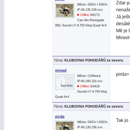
Zdar p
Město: Děčín I-Děčín
nenaše
IP:46.135.236.xxx
Offline
9/8173
Já ješ
Can-Am Renegade
desáté
800, Suzuki LT-A 750 King Quad 4x4
Mě je 
Mined
Téma:
KLUBOVNA POHODÁŘŮ ze severu
mined
pirda>
Město: Chřibská
IP:90.180.119.xxx
Offline
3/3418
Suzuki LT-A 750 King
Quad 4x4
Téma:
KLUBOVNA POHODÁŘŮ ze severu
pirda
Tak jo
Město: Děčín I-Děčín
IP:46.135.236.xxx