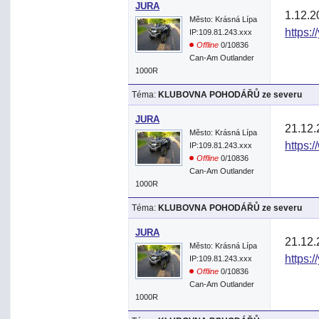
JURA
1.12.2
Město: Krásná Lípa
https:
IP:109.81.243.xxx
Offline
0/10836
Can-Am Outlander
1000R
Téma:
KLUBOVNA POHODÁŘŮ ze severu
JURA
21.12.
Město: Krásná Lípa
https:
IP:109.81.243.xxx
Offline
0/10836
Can-Am Outlander
1000R
Téma:
KLUBOVNA POHODÁŘŮ ze severu
JURA
21.12.
Město: Krásná Lípa
https:
IP:109.81.243.xxx
Offline
0/10836
Can-Am Outlander
1000R