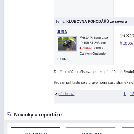
Téma:
KLUBOVNA POHODÁŘŮ ze severu
JURA
16.3.2
Město: Krásná Lípa
https
IP:109.81.243.xxx
Offline
0/10836
Can-Am Outlander
1000R
Do fóra můžou přispívat pouze přihlášení uživatel
Prosím přihlašte se v pravé horní části stránek n
předchozí
1
...
1
Novinky a reportáže