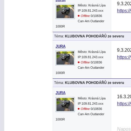
9.3.20
Město: Krásná Lípa
https:
IP:109.81.243.xxx
Offline
0/10836
Can-Am Outlander
1000R
Téma:
KLUBOVNA POHODÁŘŮ ze severu
JURA
9.3.20
Město: Krásná Lípa
https:
IP:109.81.243.xxx
Offline
0/10836
Can-Am Outlander
1000R
Téma:
KLUBOVNA POHODÁŘŮ ze severu
JURA
16.3.2
Město: Krásná Lípa
https:
IP:109.81.243.xxx
Offline
0/10836
Can-Am Outlander
1000R
Naposl