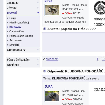
pirda
Jak na to
Město: Děčín I-Děčín
Závody
IP:46.135.221.xxx
Ostatní
Offline
9/8173
Can-Am Renegade
Firmy
reneg
800, Suzuki LT-A 750 King Quad 4x4
Hledám, potřebuji
1000XX
Klubovny
Anketa: pojedu do Hrádku???
Karelh
O tomto fóru
Reneg
Pokec o čtyřkolkách
Seznamka
1000Xx
Smetiště
1000X
Quadmania.cz
Jura a
předchozí
1
...
1
Fóra o čtyřkolkách
Folpi-
Nástěnka
Danyto
Odpovědi: KLUBOVNA POHODÁŘŮ z
Karelh
Téma:
KLUBOVNA POHODÁŘŮ ze severu
Kuba00
JURA
20.10
Město: Krásná Lípa
IP:109.81.243.xxx
Pro to
Offline
0/10836
Can-Am Outlander
Zákaz 