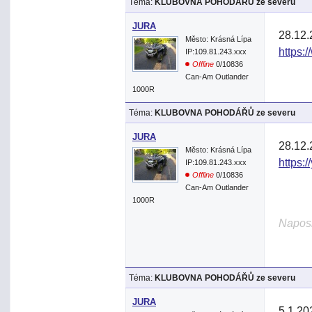
Téma:
KLUBOVNA POHODÁŘŮ ze severu
JURA
28.12.
Město: Krásná Lípa
https:/
IP:109.81.243.xxx
Offline
0/10836
Can-Am Outlander
1000R
Téma:
KLUBOVNA POHODÁŘŮ ze severu
JURA
28.12.
Město: Krásná Lípa
https:
IP:109.81.243.xxx
Offline
0/10836
Can-Am Outlander
1000R
Naposl
Téma:
KLUBOVNA POHODÁŘŮ ze severu
JURA
5.1.20