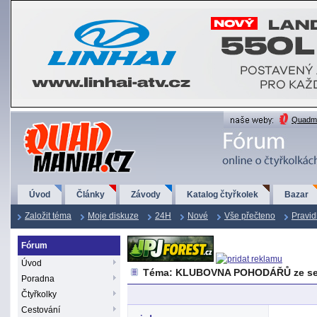
QuadMania.cz
Quadma
Úvod
Články
Závody
Katalog čtyřkolek
Bazar
Založit téma
Moje diskuze
24H
Nové
Vše přečteno
Pravid
Fórum
Úvod
Téma: KLUBOVNA POHODÁŘŮ ze se
Poradna
Čtyřkolky
Cestování