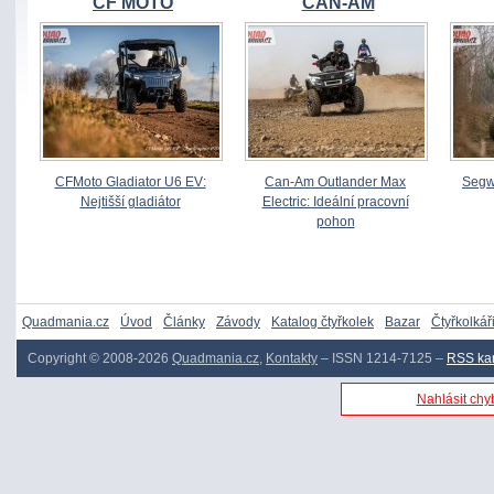
CF MOTO
CAN-AM
CFMoto Gladiator U6 EV:
Can-Am Outlander Max
Segw
Nejtišší gladiátor
Electric: Ideální pracovní
pohon
Quadmania.cz
Úvod
Články
Závody
Katalog čtyřkolek
Bazar
Čtyřkolkář
Copyright © 2008-2026
Quadmania.cz
,
Kontakty
– ISSN 1214-7125 –
RSS ka
Nahlásit chyb