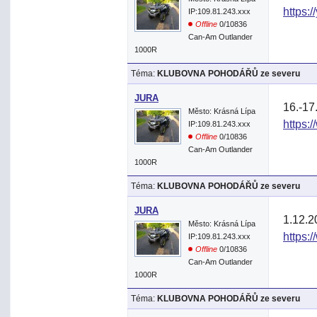
https:
IP:109.81.243.xxx
Offline
0/10836
Can-Am Outlander
1000R
Téma:
KLUBOVNA POHODÁŘŮ ze severu
JURA
16.-17
Město: Krásná Lípa
https:
IP:109.81.243.xxx
Offline
0/10836
Can-Am Outlander
1000R
Téma:
KLUBOVNA POHODÁŘŮ ze severu
JURA
1.12.2
Město: Krásná Lípa
https:/
IP:109.81.243.xxx
Offline
0/10836
Can-Am Outlander
1000R
Téma:
KLUBOVNA POHODÁŘŮ ze severu