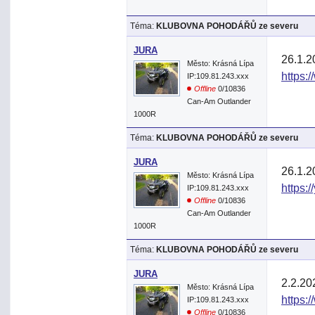
Téma:
KLUBOVNA POHODÁŘŮ ze severu
JURA
26.1.2
Město: Krásná Lípa
https:
IP:109.81.243.xxx
Offline
0/10836
Can-Am Outlander
1000R
Téma:
KLUBOVNA POHODÁŘŮ ze severu
JURA
26.1.2
Město: Krásná Lípa
https:
IP:109.81.243.xxx
Offline
0/10836
Can-Am Outlander
1000R
Téma:
KLUBOVNA POHODÁŘŮ ze severu
JURA
2.2.20
Město: Krásná Lípa
https:
IP:109.81.243.xxx
Offline
0/10836