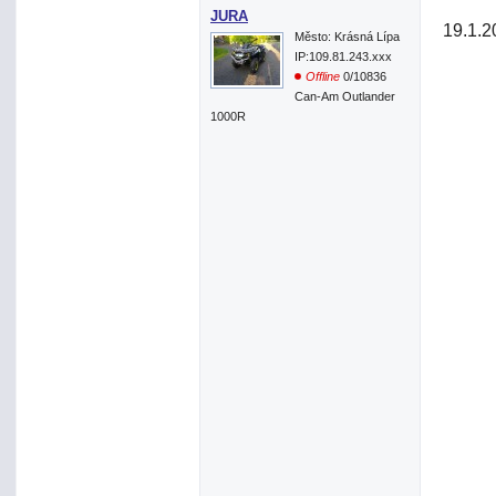
JURA
19.1.2
Město: Krásná Lípa
IP:109.81.243.xxx
Offline
0/10836
Can-Am Outlander
1000R