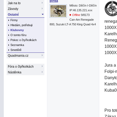
pirda
Jak na to
Město: Děčín I-Děčín
Závody
IP:46.135.221.xxx
Ostatní
Offline
9/8173
Can-Am Renegade
Firmy
reneg
800, Suzuki LT-A 750 King Quad 4x4
Hledám, potřebuji
1000XX
Klubovny
Karelh
O tomto fóru
Reneg
Pokec o čtyřkolkách
Seznamka
1000Xx
Smetiště
1000X
Quadmania.cz
Jura a
Fóra o čtyřkolkách
Folpi-
Nástěnka
Danyto
Karelh
Kuba00
Pro to
Zákaz 