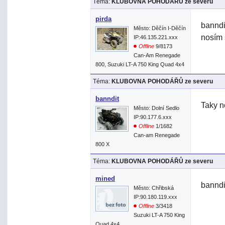
Téma:
KLUBOVNA POHODÁŘŮ ze severu
pirda
banndit
Město: Děčín I-Děčín
nosím 
IP:46.135.221.xxx
Offline
9/8173
Can-Am Renegade
800, Suzuki LT-A 750 King Quad 4x4
Téma:
KLUBOVNA POHODÁŘŮ ze severu
banndit
Taky n
Město: Dolní Sedlo
IP:90.177.6.xxx
Offline
1/1682
Can-am Renegade
800 X
Téma:
KLUBOVNA POHODÁŘŮ ze severu
mined
banndi
Město: Chřibská
IP:90.180.119.xxx
Offline
3/3418
Suzuki LT-A 750 King
Quad 4x4