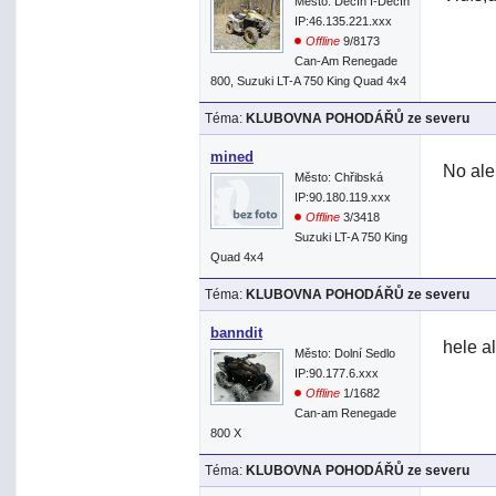
Město: Děčín I-Děčín
IP:46.135.221.xxx
Offline
9/8173
Can-Am Renegade
800, Suzuki LT-A 750 King Quad 4x4
Téma:
KLUBOVNA POHODÁŘŮ ze severu
mined
No ale
Město: Chřibská
IP:90.180.119.xxx
Offline
3/3418
Suzuki LT-A 750 King
Quad 4x4
Téma:
KLUBOVNA POHODÁŘŮ ze severu
banndit
hele al
Město: Dolní Sedlo
IP:90.177.6.xxx
Offline
1/1682
Can-am Renegade
800 X
Téma:
KLUBOVNA POHODÁŘŮ ze severu