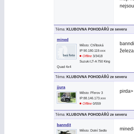
nejsou 
Téma:
KLUBOVNA POHODÁŘŮ ze severu
mined
banndi
Město: Chřibská
železa
IP:90.180.119.xxx
Offline
3/3418
Suzuki LT-A 750 King
Quad 4x4
Téma:
KLUBOVNA POHODÁŘŮ ze severu
jjura
pirda>
Město: Přerov 3
IP:88.146.173.xxx
Offline
0/559
Téma:
KLUBOVNA POHODÁŘŮ ze severu
banndit
mined>
Město: Dolní Sedlo