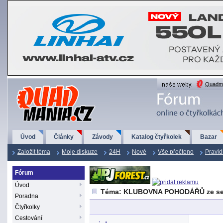
QuadMania.cz
Quadma
Úvod
Články
Závody
Katalog čtyřkolek
Bazar
Založit téma
Moje diskuze
24H
Nové
Vše přečteno
Pravid
Fórum
Úvod
Téma: KLUBOVNA POHODÁŘŮ ze se
Poradna
Čtyřkolky
Cestování