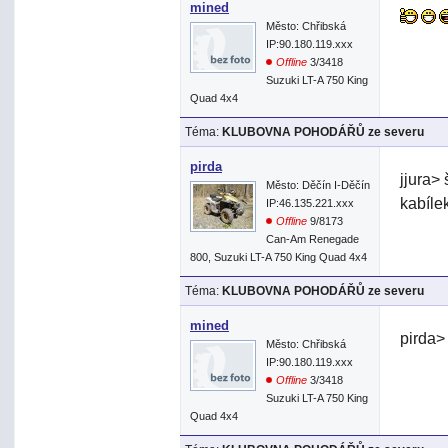
mined
Město: Chřibská
IP:90.180.119.xxx
Offline
3/3418
Suzuki LT-A 750 King
Quad 4x4
Téma:
KLUBOVNA POHODÁŘŮ ze severu
pirda
jjura>
Město: Děčín I-Děčín
kabíle
IP:46.135.221.xxx
Offline
9/8173
Can-Am Renegade
800, Suzuki LT-A 750 King Quad 4x4
Téma:
KLUBOVNA POHODÁŘŮ ze severu
mined
pirda>
Město: Chřibská
IP:90.180.119.xxx
Offline
3/3418
Suzuki LT-A 750 King
Quad 4x4