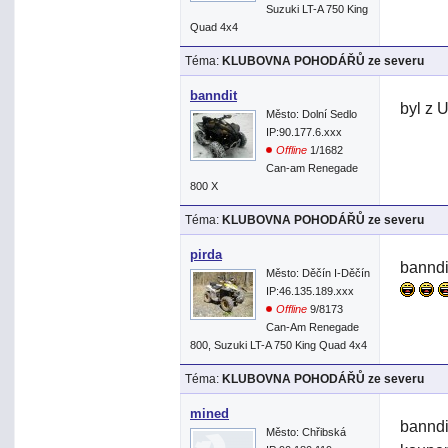
Suzuki LT-A 750 King
Quad 4x4
Téma:
KLUBOVNA POHODÁŘŮ ze severu
banndit
byl z 
Město: Dolní Sedlo
IP:90.177.6.xxx
Offline
1/1682
Can-am Renegade
800 X
Téma:
KLUBOVNA POHODÁŘŮ ze severu
pirda
banndi
Město: Děčín I-Děčín
IP:46.135.189.xxx
Offline
9/8173
Can-Am Renegade
800, Suzuki LT-A 750 King Quad 4x4
Téma:
KLUBOVNA POHODÁŘŮ ze severu
mined
banndi
Město: Chřibská