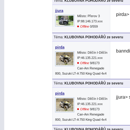
Téma:
KLUBOVNA POHODÁŘŮ ze severu
jjura
pirda>
Město: Přerov 3
IP:88.146.173.xxx
Offline
0/559
Téma:
KLUBOVNA POHODÁŘŮ ze severu
pirda
banndi
Město: Děčín I-Děčín
IP:46.135.221.xxx
Offline
9/8173
Can-Am Renegade
800, Suzuki LT-A 750 King Quad 4x4
Téma:
KLUBOVNA POHODÁŘŮ ze severu
pirda
jjura>
Město: Děčín I-Děčín
IP:46.135.221.xxx
Offline
9/8173
Can-Am Renegade
800, Suzuki LT-A 750 King Quad 4x4
Téma:
KLUBOVNA POHODÁŘŮ ze severu