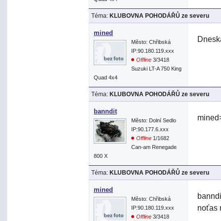
Téma:
KLUBOVNA POHODÁŘŮ ze severu
mined
Dneska
Město: Chřibská
IP:90.180.119.xxx
Offline
3/3418
Suzuki LT-A 750 King
Quad 4x4
Téma:
KLUBOVNA POHODÁŘŮ ze severu
banndit
mined>
Město: Dolní Sedlo
IP:90.177.6.xxx
Offline
1/1682
Can-am Renegade
800 X
Téma:
KLUBOVNA POHODÁŘŮ ze severu
mined
banndi
Město: Chřibská
noťas 
IP:90.180.119.xxx
Offline
3/3418