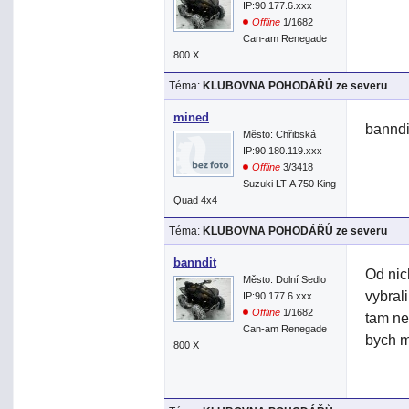
IP:90.177.6.xxx
Offline
1/1682
Can-am Renegade
800 X
Téma:
KLUBOVNA POHODÁŘŮ ze severu
mined
banndi
Město: Chřibská
IP:90.180.119.xxx
Offline
3/3418
Suzuki LT-A 750 King
Quad 4x4
Téma:
KLUBOVNA POHODÁŘŮ ze severu
banndit
Od nic
Město: Dolní Sedlo
vybral
IP:90.177.6.xxx
Offline
1/1682
tam ne
Can-am Renegade
bych m
800 X