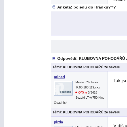
Anketa: pojedu do Hrádku???
Odpovědi: KLUBOVNA POHODÁŘŮ z
Téma:
KLUBOVNA POHODÁŘŮ ze severu
mined
Tak js
Město: Chřibská
IP:90.180.119.xxx
Offline
3/3418
Suzuki LT-A 750 King
Quad 4x4
Téma:
KLUBOVNA POHODÁŘŮ ze severu
pirda
Vidíš,