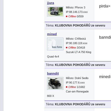
jjura
pirda>
Město: Přerov 3
IP:88.146.173.xxx
Offline
0/559
Téma:
KLUBOVNA POHODÁŘŮ ze severu
mined
banndi
Město: Chřibská
IP:90.180.119.xxx
Offline
3/3418
Suzuki LT-A 750 King
Quad 4x4
Téma:
KLUBOVNA POHODÁŘŮ ze severu
banndit
mined>
Město: Dolní Sedlo
IP:90.177.6.xxx
Offline
1/1682
Can-am Renegade
800 X
Téma:
KLUBOVNA POHODÁŘŮ ze severu