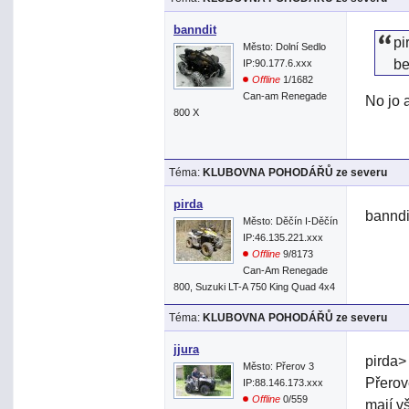
banndit
pi
Město: Dolní Sedlo
be
IP:90.177.6.xxx
Offline
1/1682
Can-am Renegade
No jo 
800 X
Téma:
KLUBOVNA POHODÁŘŮ ze severu
pirda
banndi
Město: Děčín I-Děčín
IP:46.135.221.xxx
Offline
9/8173
Can-Am Renegade
800, Suzuki LT-A 750 King Quad 4x4
Téma:
KLUBOVNA POHODÁŘŮ ze severu
jjura
pirda> 
Město: Přerov 3
Přerov
IP:88.146.173.xxx
Offline
0/559
mají v