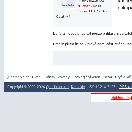
koupen
IP:90.180.119.xxx
Offline
3/3418
nákup
Suzuki LT-A 750 King
Quad 4x4
Do fóra můžou přispívat pouze přihlášení uživatel
Prosím přihlašte se v pravé horní části stránek n
Quadmania.cz
Úvod
Články
Závody
Katalog čtyřkolek
Bazar
Čtyřkolkář
Copyright © 2008-2026
Quadmania.cz
,
Kontakty
– ISSN 1214-7125 –
RSS ka
Nahlásit chyb