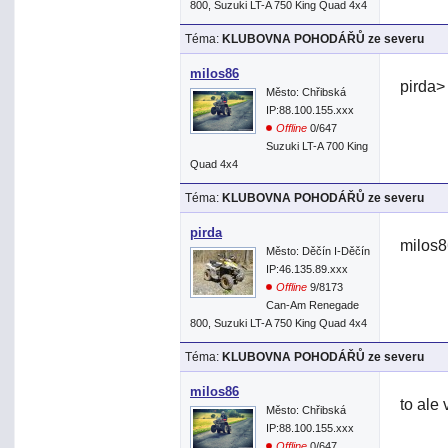
800, Suzuki LT-A 750 King Quad 4x4
Téma:
KLUBOVNA POHODÁŘŮ ze severu
milos86
pirda>
Město: Chřibská
IP:88.100.155.xxx
Offline
0/647
Suzuki LT-A 700 King
Quad 4x4
Téma:
KLUBOVNA POHODÁŘŮ ze severu
pirda
milos8
Město: Děčín I-Děčín
IP:46.135.89.xxx
Offline
9/8173
Can-Am Renegade
800, Suzuki LT-A 750 King Quad 4x4
Téma:
KLUBOVNA POHODÁŘŮ ze severu
milos86
to ale
Město: Chřibská
IP:88.100.155.xxx
Offline
0/647