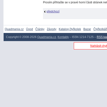
Prosím přihlašte se v pravé horní části stránek n
předchozí
Quadmania.cz
Úvod
Články
Závody
Katalog čtyřkolek
Bazar
Čtyřkolkář
Copyright © 2008-2026
Quadmania.cz
,
Kontakty
– ISSN 1214-7125 –
RSS ka
Nahlásit chyb