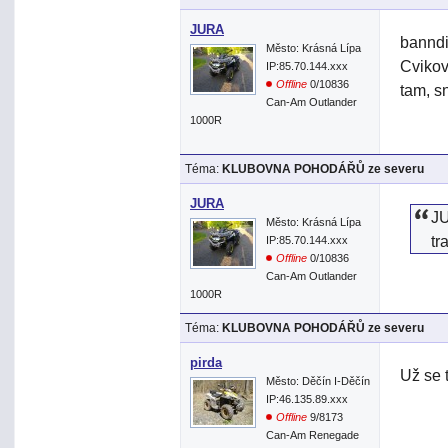
JURA
banndi
Město: Krásná Lípa
Cvikov
IP:85.70.144.xxx
Offline
0/10836
tam, s
Can-Am Outlander
1000R
Téma:
KLUBOVNA POHODÁŘŮ ze severu
JURA
JU
Město: Krásná Lípa
tr
IP:85.70.144.xxx
Offline
0/10836
Can-Am Outlander
1000R
Téma:
KLUBOVNA POHODÁŘŮ ze severu
pirda
Už se 
Město: Děčín I-Děčín
IP:46.135.89.xxx
Offline
9/8173
Can-Am Renegade