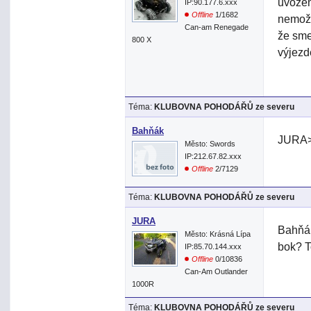
uvozem
IP:90.177.6.xxx
Offline
1/1682
nemožn
Can-am Renegade
že sme
800 X
výjezd
Téma:
KLUBOVNA POHODÁŘŮ ze severu
Bahňák
JURA> 
Město: Swords
IP:212.67.82.xxx
Offline
2/7129
Téma:
KLUBOVNA POHODÁŘŮ ze severu
JURA
Bahňák
Město: Krásná Lípa
bok? T
IP:85.70.144.xxx
Offline
0/10836
Can-Am Outlander
1000R
Téma:
KLUBOVNA POHODÁŘŮ ze severu