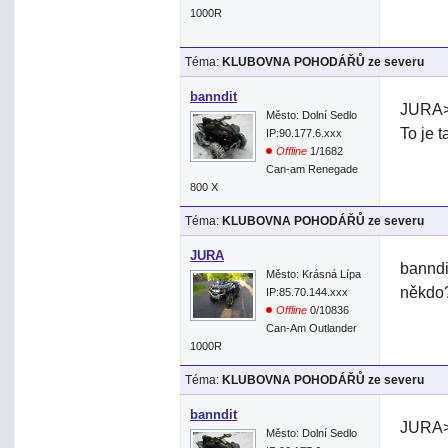
1000R
Téma:
KLUBOVNA POHODÁŘŮ ze severu
banndit
JURA> 
Město: Dolní Sedlo
To je 
IP:90.177.6.xxx
Offline
1/1682
Can-am Renegade
800 X
Téma:
KLUBOVNA POHODÁŘŮ ze severu
JURA
banndi
Město: Krásná Lípa
někdo
IP:85.70.144.xxx
Offline
0/10836
Can-Am Outlander
1000R
Téma:
KLUBOVNA POHODÁŘŮ ze severu
banndit
JURA> 
Město: Dolní Sedlo