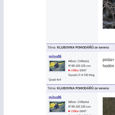
Téma:
KLUBOVNA POHODÁŘŮ ze severu
milos86
pirda>
Město: Chřibská
hodim 
IP:88.100.155.xxx
Offline
0/647
Suzuki LT-A 700 King
Quad 4x4
Téma:
KLUBOVNA POHODÁŘŮ ze severu
milos86
Město: Chřibská
IP:88.100.155.xxx
Offline
0/647