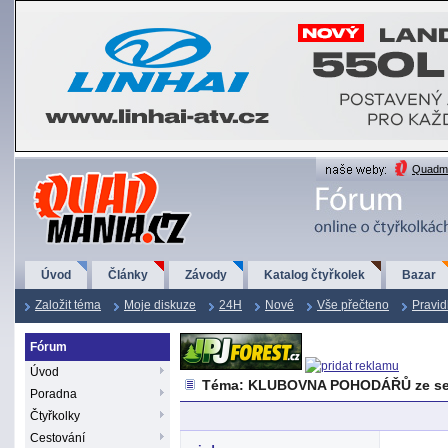
QuadMania.cz
Quadma
Úvod
Články
Závody
Katalog čtyřkolek
Bazar
Založit téma
Moje diskuze
24H
Nové
Vše přečteno
Pravid
Fórum
Úvod
Téma: KLUBOVNA POHODÁŘŮ ze se
Poradna
Čtyřkolky
Cestování