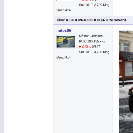
Suzuki LT-A 700 King
Quad 4x4
Téma:
KLUBOVNA POHODÁŘŮ ze severu
milos86
Město: Chřibská
IP:88.100.155.xxx
Offline
0/647
Suzuki LT-A 700 King
Quad 4x4