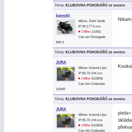
Téma:
KLUBOVNA POHODÁŘŮ ze severu
banndit
Nikam 
Město: Dolní Sedlo
IP:90.177.6.xxx
Offline
1/1682
Can-am Renegade
800 X
Téma:
KLUBOVNA POHODÁŘŮ ze severu
JURA
Koukal
Město: Krásná Lípa
IP:85.70.144.xxx
Offline
0/10836
Can-Am Outlander
1000R
Téma:
KLUBOVNA POHODÁŘŮ ze severu
JURA
pirda> 
Město: Krásná Lípa
skláda
IP:85.70.144.xxx
Offline
0/10836
překva
Can-Am Outlander