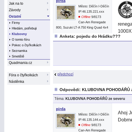
pirda
Jak na to
Město: Děčín I-Děčín
Závody
IP:46.135.221.xxx
Ostatní
Offline
9/8173
Can-Am Renegade
Firmy
reneg
800, Suzuki LT-A 750 King Quad 4x4
Hledám, potřebuji
1000XX
Klubovny
Anketa: pojedu do Hrádku???
Karelh
O tomto fóru
Reneg
Pokec o čtyřkolkách
Seznamka
1000Xx
Smetiště
1000X
Quadmania.cz
Jura a
předchozí
Fóra o čtyřkolkách
Folpi-
Nástěnka
Danyto
Odpovědi: KLUBOVNA POHODÁŘŮ z
Karelh
Téma:
KLUBOVNA POHODÁŘŮ ze severu
Kuba00
pirda
Ahoj Ju
Město: Děčín I-Děčín
Dobrné
IP:46.135.144.xxx
Pro to
Offline
9/8173
Can-Am Renegade
Zákaz 