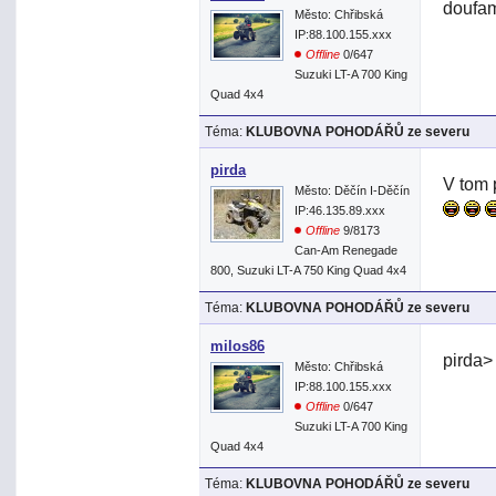
doufam
Město: Chřibská
IP:88.100.155.xxx
Offline
0/647
Suzuki LT-A 700 King
Quad 4x4
Téma:
KLUBOVNA POHODÁŘŮ ze severu
pirda
V tom 
Město: Děčín I-Děčín
IP:46.135.89.xxx
Offline
9/8173
Can-Am Renegade
800, Suzuki LT-A 750 King Quad 4x4
Téma:
KLUBOVNA POHODÁŘŮ ze severu
milos86
pirda>
Město: Chřibská
IP:88.100.155.xxx
Offline
0/647
Suzuki LT-A 700 King
Quad 4x4
Téma:
KLUBOVNA POHODÁŘŮ ze severu