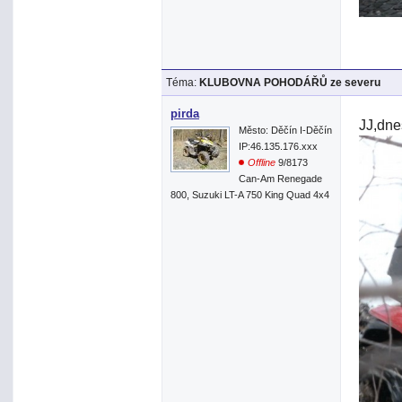
Téma:
KLUBOVNA POHODÁŘŮ ze severu
pirda
JJ,dne
Město: Děčín I-Děčín
IP:46.135.176.xxx
Offline
9/8173
Can-Am Renegade
800, Suzuki LT-A 750 King Quad 4x4