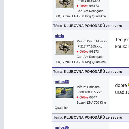
IP:46.135.89.xxx
Offline
9/8173
Can-Am Renegade
800, Suzuki LT-A 750 King Quad 4x4
Téma:
KLUBOVNA POHODÁŘŮ ze severu
pirda
Ted js
Město: Děčín I-Děčín
koukal
IP:217.77.165.xxx
Offline
9/8173
Can-Am Renegade
800, Suzuki LT-A 750 King Quad 4x4
Téma:
KLUBOVNA POHODÁŘŮ ze severu
milos86
dobre
Město: Chřibská
uradu a
IP:88.100.155.xxx
Offline
0/647
Suzuki LT-A 700 King
Quad 4x4
Téma:
KLUBOVNA POHODÁŘŮ ze severu
milos86