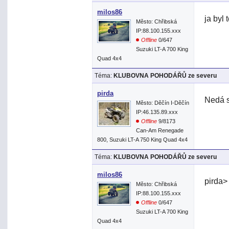
milos86
ja byl 
Město: Chřibská
IP:88.100.155.xxx
Offline
0/647
Suzuki LT-A 700 King
Quad 4x4
Téma:
KLUBOVNA POHODÁŘŮ ze severu
pirda
Nedá s
Město: Děčín I-Děčín
IP:46.135.89.xxx
Offline
9/8173
Can-Am Renegade
800, Suzuki LT-A 750 King Quad 4x4
Téma:
KLUBOVNA POHODÁŘŮ ze severu
milos86
pirda>
Město: Chřibská
IP:88.100.155.xxx
Offline
0/647
Suzuki LT-A 700 King
Quad 4x4