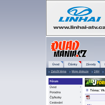
QuadMania.cz
Úvod
Články
Závody
Založit téma
Moje diskuze
24H
Fórum
Úvod
Téma: Vk
Poradna
Čtyřkolky
Cestování