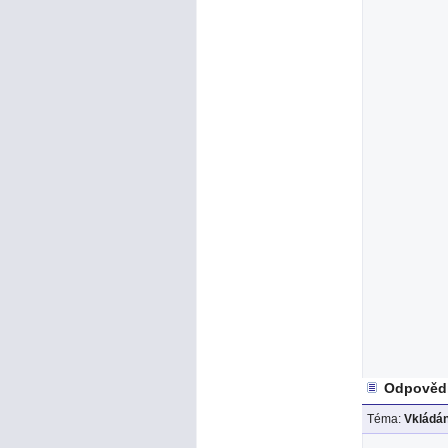
Odpovědi
Téma:
Vkládán