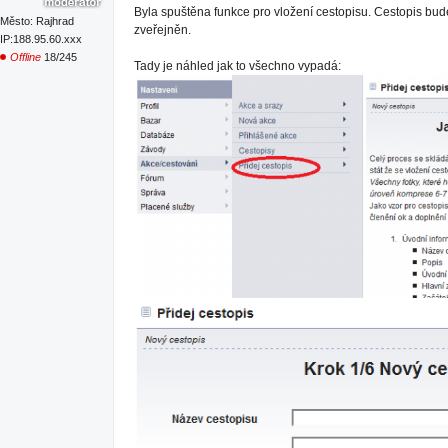
Byla spuštěna funkce pro vložení cestopisu. Cestopis bud
Město: Rajhrad
zveřejněn.
IP:188.95.60.xxx
Offline
18/245
Tady je náhled jak to všechno vypadá: