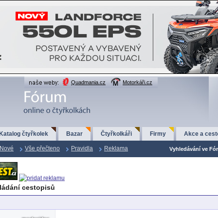
Quadmania.cz
Motorkáři.cz
Katalog čtyřkolek
Bazar
Čtyřkolkáři
Firmy
Akce a cest
Nové
Vše přečteno
Pravidla
Reklama
Vyhledávání ve Fór
ládání cestopisů