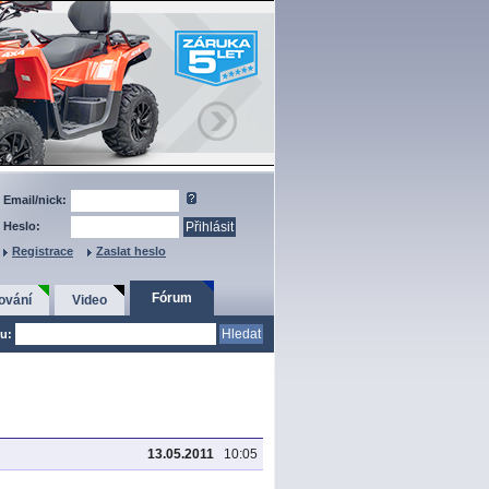
Email/nick:
Heslo:
Registrace
Zaslat heslo
Fórum
ování
Video
u:
13.05.2011
10:05