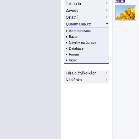
Miira
Jak na to
Závody
Ostatní
Quadmania.cz
Administrace
Bazar
Návrhy na úpravy
Databáze
Fórum
Video
Fóra o čtyřkolkách
Nástěnka