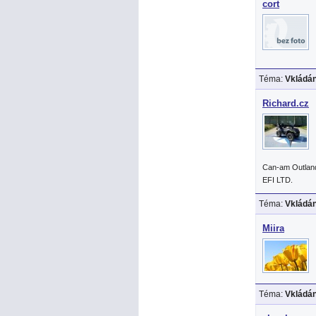
cort
Téma:
Vkládán
Richard.cz
Can-am Outlan
EFI LTD.
Téma:
Vkládán
Miira
Téma:
Vkládán