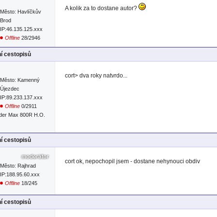
A kolik za to dostane autor?
Město: Havlíčkův
Brod
IP:46.135.125.xxx
Offline
28/2946
í cestopisů
cort> dva roky natvrdo...
Město: Kamenný
Újezdec
IP:89.233.137.xxx
Offline
0/2911
der Max 800R H.O.
í cestopisů
cort ok, nepochopil jsem - dostane nehynouci obdiv
Město: Rajhrad
IP:188.95.60.xxx
Offline
18/245
í cestopisů