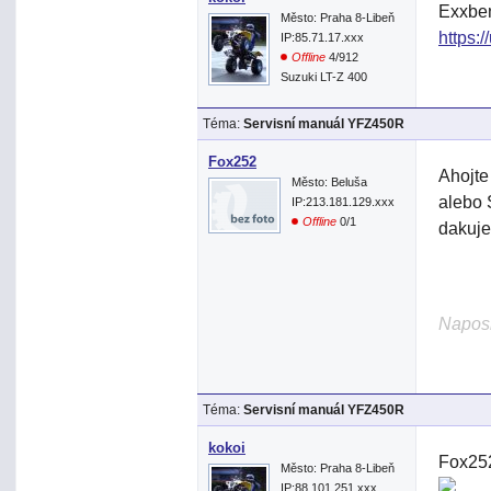
Exxben
Město: Praha 8-Libeň
https:/
IP:85.71.17.xxx
Offline
4/912
Suzuki LT-Z 400
Téma:
Servisní manuál YFZ450R
Fox252
Ahojte
Město: Beluša
alebo 
IP:213.181.129.xxx
Offline
0/1
dakuj
Naposl
Téma:
Servisní manuál YFZ450R
kokoi
Fox252
Město: Praha 8-Libeň
IP:88.101.251.xxx