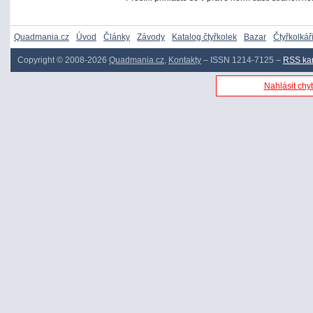
Quadmania.cz
Úvod
Články
Závody
Katalog čtyřkolek
Bazar
Čtyřkolkář
Copyright © 2008-2026
Quadmania.cz
,
Kontakty
– ISSN 1214-7125 –
RSS ka
Nahlásit chyb