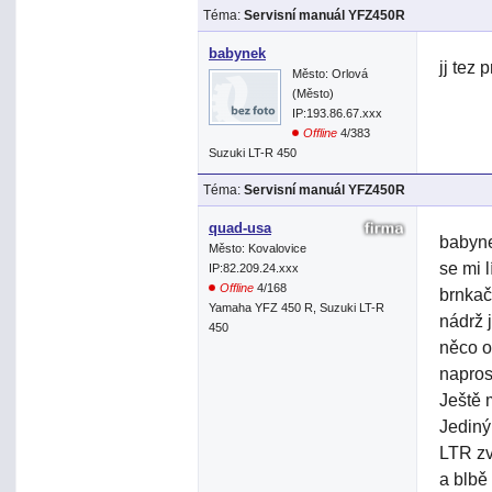
Téma:
Servisní manuál YFZ450R
babynek
jj tez 
Město: Orlová
(Město)
IP:193.86.67.xxx
Offline
4/383
Suzuki LT-R 450
Téma:
Servisní manuál YFZ450R
quad-usa
babyne
Město: Kovalovice
se mi 
IP:82.209.24.xxx
Offline
4/168
brnkač
Yamaha YFZ 450 R, Suzuki LT-R
nádrž 
450
něco o
napros
Ještě 
Jediný
LTR zv
a blbě