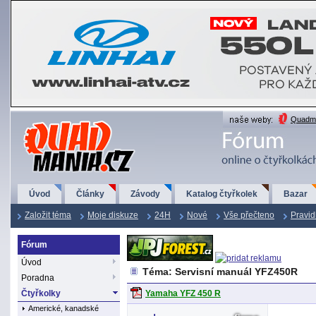
QuadMania.cz
Quadma
Úvod
Články
Závody
Katalog čtyřkolek
Bazar
Založit téma
Moje diskuze
24H
Nové
Vše přečteno
Pravid
Fórum
Úvod
Téma: Servisní manuál YFZ450R
Poradna
Čtyřkolky
Yamaha YFZ 450 R
Americké, kanadské