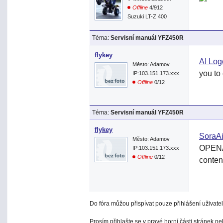
Offline
4/912
Suzuki LT-Z 400
Téma:
Servisní manuál YFZ450R
flykey
AI Log
Město: Adamov
you to
IP:103.151.173.xxx
Offline
0/12
Téma:
Servisní manuál YFZ450R
flykey
SoraA
Město: Adamov
OPENAI
IP:103.151.173.xxx
Offline
0/12
content
Do fóra můžou přispívat pouze přihlášení uživatel
Prosím přihlašte se v pravé horní části stránek n