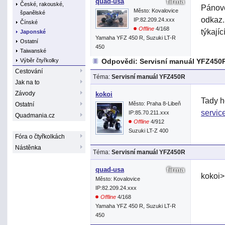
quad-usa
České, rakouské,
Pánové
Město: Kovalovice
španělské
odkaz.
IP:82.209.24.xxx
Čínské
Offline
4/168
týkají
Japonské
Yamaha YFZ 450 R, Suzuki LT-R
Ostatní
450
Taiwanské
Výběr čtyřkolky
Odpovědi: Servisní manuál YFZ450
Cestování
Téma:
Servisní manuál YFZ450R
Jak na to
Závody
kokoi
Tady h
Město: Praha 8-Libeň
Ostatní
servic
IP:85.70.211.xxx
Quadmania.cz
Offline
4/912
Suzuki LT-Z 400
Fóra o čtyřkolkách
Nástěnka
Téma:
Servisní manuál YFZ450R
quad-usa
kokoi>
Město: Kovalovice
IP:82.209.24.xxx
Offline
4/168
Yamaha YFZ 450 R, Suzuki LT-R
450