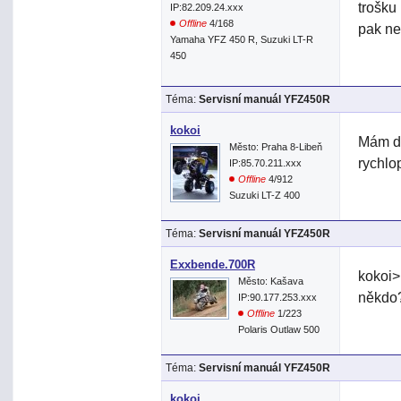
trošku 
IP:82.209.24.xxx
Offline
4/168
pak ne
Yamaha YFZ 450 R, Suzuki LT-R
450
Téma:
Servisní manuál YFZ450R
kokoi
Mám do
Město: Praha 8-Libeň
rychlo
IP:85.70.211.xxx
Offline
4/912
Suzuki LT-Z 400
Téma:
Servisní manuál YFZ450R
Exxbende.700R
kokoi>
Město: Kašava
někdo?
IP:90.177.253.xxx
Offline
1/223
Polaris Outlaw 500
Téma:
Servisní manuál YFZ450R
kokoi