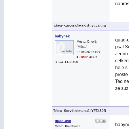
napros
Téma:
Servisní manuál YFZ450R
babynek
quad-u
Město: Orlová
psal S
(Město)
IP:193.86.67.xxx
Jednu 
Offline
4/383
celkem
Suzuki LT-R 450
hele s
proste
Ted ne
ze suz
Téma:
Servisní manuál YFZ450R
quad-usa
babyne
Město: Kovalovice