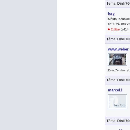
Téma:
Dinli 7
fery
Město: Kounice
IP:89.24.180.x
Offline
0/414
Téma:
Dinli 7
www.weber
Dinli Centhor 7
Téma:
Dinli 7
marcel1
Téma:
Dinli 7