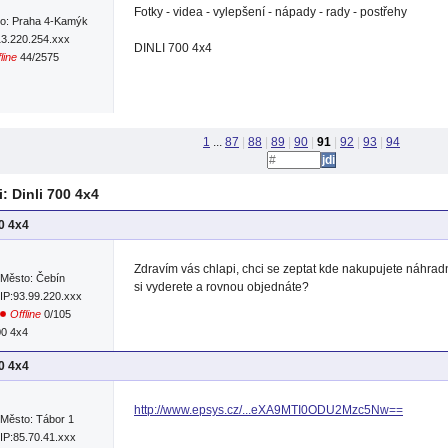
Fotky - videa - vylepšení - nápady - rady - postřehy
o: Praha 4-Kamýk
13.220.254.xxx
DINLI 700 4x4
line
44/2575
1
...
87
|
88
|
89
|
90
|
91
|
92
|
93
|
94
 Dinli 700 4x4
00 4x4
Zdravím vás chlapi, chci se zeptat kde nakupujete náhradní
Město: Čebín
si vyderete a rovnou objednáte?
IP:93.99.220.xxx
Offline
0/105
00 4x4
00 4x4
http://www.epsys.cz/...eXA9MTI0ODU2Mzc5Nw==
Město: Tábor 1
IP:85.70.41.xxx