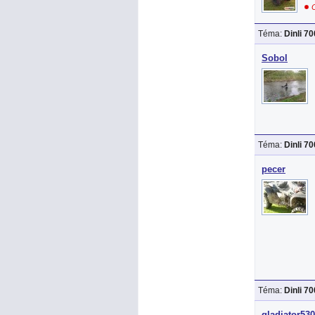
O
Téma:
Dinli 7
Sobol
Téma:
Dinli 7
pecer
Téma:
Dinli 7
gladiator530