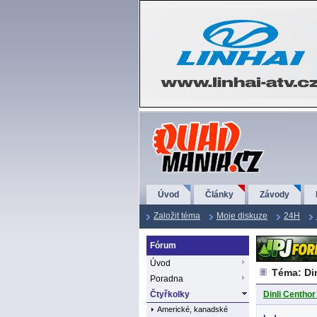
QuadMania.cz
Úvod
Články
Závody
Založit téma
Moje diskuze
24H
Fórum
Úvod
Téma: Din
Poradna
Čtyřkolky
Dinli Centhor
Americké, kanadské