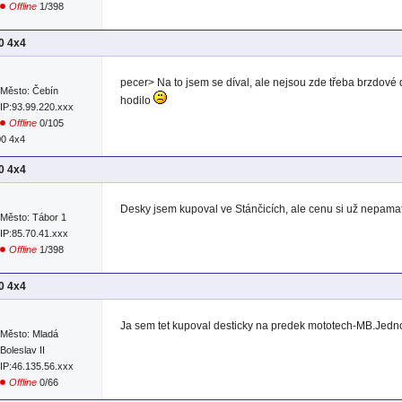
Offline
1/398
00 4x4
pecer> Na to jsem se díval, ale nejsou zde třeba brzdové
Město: Čebín
hodilo
IP:93.99.220.xxx
Offline
0/105
00 4x4
00 4x4
Desky jsem kupoval ve Stánčicích, ale cenu si už nepamat
Město: Tábor 1
IP:85.70.41.xxx
Offline
1/398
00 4x4
Ja sem tet kupoval desticky na predek mototech-MB.Jedn
Město: Mladá
Boleslav II
IP:46.135.56.xxx
Offline
0/66