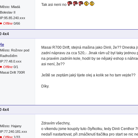
Tak asi neni no
Město: Mladá
Boleslav II
IP:95.85.240.xxx
Offline
0/66
00 4x4
le
Masai R700 Drift, stejná mašina jako Dinli, že?? Dneska
Město: Rožnov pod
zadní nápravu za cca 520,-. Jinak rám už byl taky jednou 
Radhoštěm
na pravém zadním kole, hodil by se nějaký eshop s náhradn
IP:77.48.0.xxx
asi není, že??
Offline
0/1
Masai Drift 700R
Ještě se zeptám jaký lijete olej a kolik se ho tam vejde??
Díky.
00 4x4
Zdravím všechny,
Město: Hajany
o víkendu jsme koupily tuto čtyřkolku, tedy Dinli Centhor 7
IP:77.240.181.xxx
nedaří nastartovat, při zmáčknutí tlačítka pro start se nic 
Offline
1/33