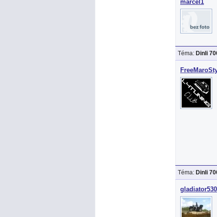
marcel1
Téma:
Dinli 7
FreeMaroSty
Téma:
Dinli 7
gladiator530