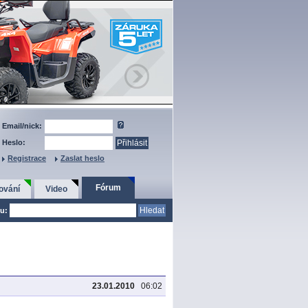
Email/nick:
Heslo:
Registrace
Zaslat heslo
Fórum
ování
Video
u:
23.01.2010
06:02