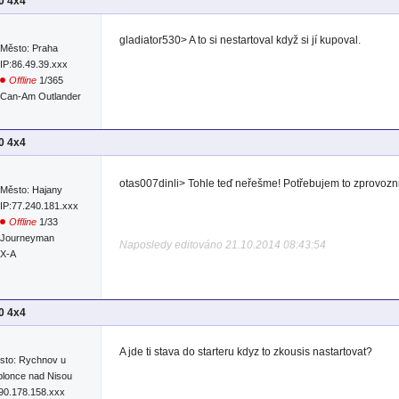
00 4x4
gladiator530> A to si nestartoval když si jí kupoval.
Město: Praha
IP:86.49.39.xxx
Offline
1/365
Can-Am Outlander
00 4x4
otas007dinli> Tohle teď neřešme! Potřebujem to zprovozn
Město: Hajany
IP:77.240.181.xxx
Offline
1/33
Journeyman
Naposledy editováno 21.10.2014 08:43:54
RX-A
00 4x4
A jde ti stava do starteru kdyz to zkousis nastartovat?
sto: Rychnov u
blonce nad Nisou
:90.178.158.xxx