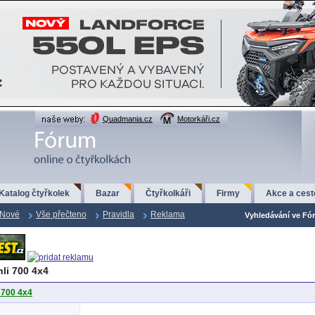
Quadmania.cz
Motorkáři.cz
Katalog čtyřkolek
Bazar
Čtyřkolkáři
Firmy
Akce a cest
Nové
Vše přečteno
Pravidla
Reklama
Vyhledávání ve Fór
li 700 4x4
 700 4x4