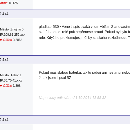
ffline
1/1125
00 4x4
gladiator530> Vono ti spíš cvaká v tom větším Startovacím 
Město: Znojmo 5
slabé baterce, relé pak nepřenese proud. Pokud by byla b
IP:109.81.252.xxx
relé. Když ho proklemuješ, měl by se startér rozběhnout. 
Offline
0/2834
00 4x4
Pokud máš slabou baterku, tak to raději ani nestartuj nebo 
Město: Tábor 1
Jinak jsem ti psal SZ
IP:85.70.41.xxx
Offline
1/398
Naposledy editováno 21.10.2014 13:58:32
00 4x4