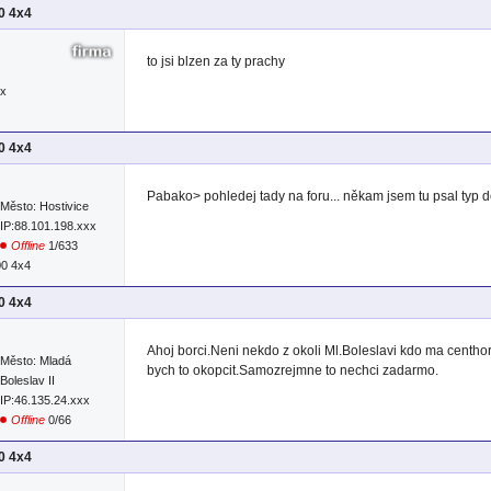
00 4x4
to jsi blzen za ty prachy
xx
00 4x4
Pabako> pohledej tady na foru... někam jsem tu psal typ d
Město: Hostivice
IP:88.101.198.xxx
Offline
1/633
00 4x4
00 4x4
Ahoj borci.Neni nekdo z okoli Ml.Boleslavi kdo ma centho
Město: Mladá
bych to okopcit.Samozrejmne to nechci zadarmo.
Boleslav II
IP:46.135.24.xxx
Offline
0/66
00 4x4