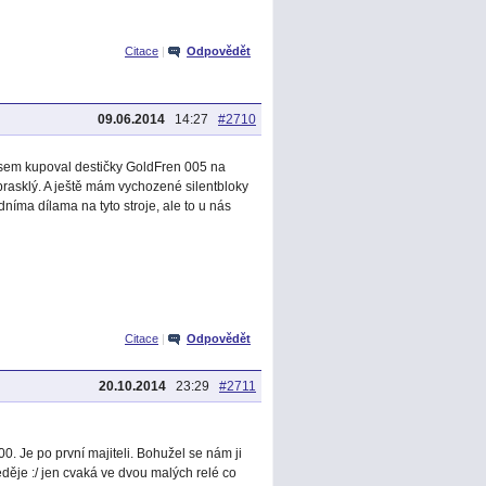
Citace
|
Odpovědět
09.06.2014
14:27
#2710
 jsem kupoval destičky GoldFren 005 na
prasklý. A ještě mám vychozené silentbloky
íma dílama na tyto stroje, ale to u nás
Citace
|
Odpovědět
20.10.2014
23:29
#2711
00. Je po první majiteli. Bohužel se nám ji
neděje :/ jen cvaká ve dvou malých relé co