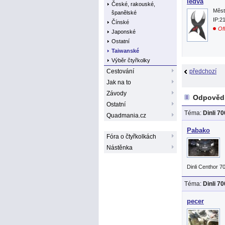
ledva
České, rakouské,
Měst
španělské
IP:2
Čínské
Off
Japonské
Ostatní
Taiwanské
Výběr čtyřkolky
Cestování
předchozí
Jak na to
Závody
Odpovědi:
Ostatní
Téma:
Dinli 7
Quadmania.cz
Pabako
Fóra o čtyřkolkách
Nástěnka
Dinli Centhor 7
Téma:
Dinli 7
pecer