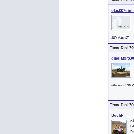
Téma:
Dinli 7
otas007dinli
800 Max XT
Téma:
Dinli 7
gladiator530
Gladiator 530 
Téma:
Dinli 7
Boulik
Mě
Ja
IP