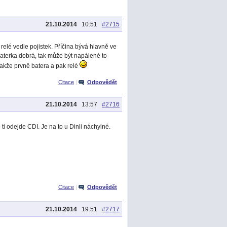
21.10.2014
10:51
#2715
relé vedle pojistek. Příčina bývá hlavně ve
aterka dobrá, tak může být napálené to
Takže prvně batera a pak relé
Citace
|
Odpovědět
21.10.2014
13:57
#2716
ti odejde CDI. Je na to u Dinli náchylné.
Citace
|
Odpovědět
21.10.2014
19:51
#2717