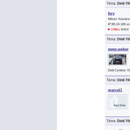
Téma:
Dinli 7
fery
Město: Kounice
IP:89.24.180.x
Offline
0/414
Téma:
Dinli 7
www.weber
Dinli Centhor 7
Téma:
Dinli 7
marcel1
Téma:
Dinli 7