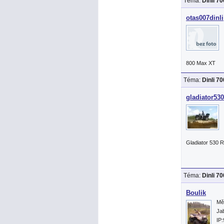
Téma:
Dinli 7
otas007dinli
800 Max XT
Téma:
Dinli 7
gladiator530
Gladiator 530 
Téma:
Dinli 7
Boulik
Mě
Ja
IP