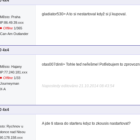
00 4x4
gladiator530> A to si nestartoval když si jí kupoval.
Město: Praha
IP:86.49.39.xxx
Offline
1/365
Can-Am Outlander
00 4x4
otas007dinli> Tohle teď neřešme! Potřebujem to zprovozn
Město: Hajany
IP:77.240.181.xxx
Offline
1/33
Journeyman
Naposledy editováno 21.10.2014 08:43:54
RX-A
00 4x4
A jde ti stava do starteru kdyz to zkousis nastartovat?
sto: Rychnov u
blonce nad Nisou
:90.178.158.xxx