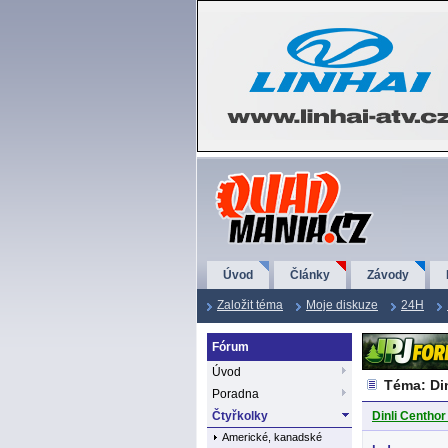
QuadMania.cz
Úvod
Články
Závody
Založit téma
Moje diskuze
24H
Fórum
Úvod
Téma: Din
Poradna
Čtyřkolky
Dinli Centhor
Americké, kanadské