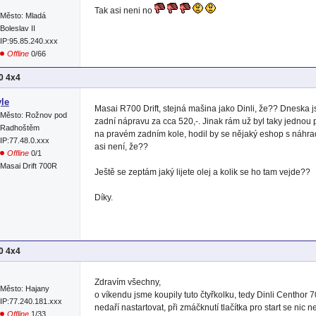
Tak asi neni no
Město: Mladá
Boleslav II
IP:95.85.240.xxx
Offline
0/66
00 4x4
le
Masai R700 Drift, stejná mašina jako Dinli, že?? Dneska
Město: Rožnov pod
zadní nápravu za cca 520,-. Jinak rám už byl taky jednou 
Radhoštěm
na pravém zadním kole, hodil by se nějaký eshop s náhradn
IP:77.48.0.xxx
asi není, že??
Offline
0/1
Masai Drift 700R
Ještě se zeptám jaký lijete olej a kolik se ho tam vejde??
Díky.
00 4x4
Zdravím všechny,
Město: Hajany
o víkendu jsme koupily tuto čtyřkolku, tedy Dinli Centhor 7
IP:77.240.181.xxx
nedaří nastartovat, při zmáčknutí tlačítka pro start se nic 
Offline
1/33