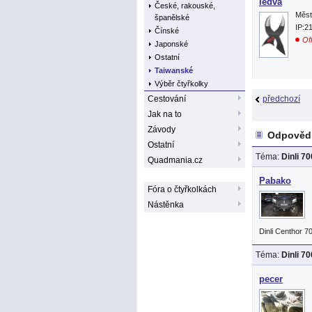
ledva
České, rakouské,
Měst
španělské
IP:2
Čínské
Off
Japonské
Ostatní
Taiwanské
Výběr čtyřkolky
Cestování
předchozí
Jak na to
Závody
Odpovědi:
Ostatní
Téma:
Dinli 7
Quadmania.cz
Pabako
Fóra o čtyřkolkách
Nástěnka
Dinli Centhor 7
Téma:
Dinli 7
pecer