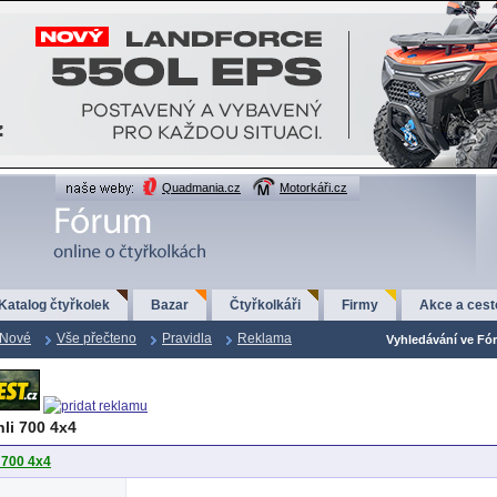
Quadmania.cz
Motorkáři.cz
Katalog čtyřkolek
Bazar
Čtyřkolkáři
Firmy
Akce a cest
Nové
Vše přečteno
Pravidla
Reklama
Vyhledávání ve Fór
li 700 4x4
 700 4x4