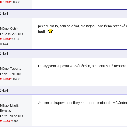
Offline
1/398
00 4x4
pecer> Na to jsem se díval, ale nejsou zde třeba brzdové
Město: Čebín
hodilo
IP:93.99.220.xxx
Offline
0/105
00 4x4
00 4x4
Desky jsem kupoval ve Stánčicích, ale cenu si už nepamat
Město: Tábor 1
IP:85.70.41.xxx
Offline
1/398
00 4x4
Ja sem tet kupoval desticky na predek mototech-MB.Jedn
Město: Mladá
Boleslav II
IP:46.135.56.xxx
Offline
0/66