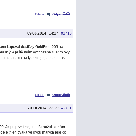
Citace
|
Odpovědět
09.06.2014
14:27
#2710
 jsem kupoval destičky GoldFren 005 na
prasklý. A ještě mám vychozené silentbloky
íma dílama na tyto stroje, ale to u nás
Citace
|
Odpovědět
20.10.2014
23:29
#2711
00. Je po první majiteli. Bohužel se nám ji
neděje :/ jen cvaká ve dvou malých relé co