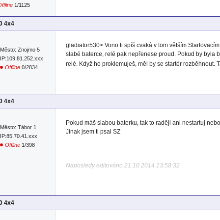
ffline
1/1125
00 4x4
gladiator530> Vono ti spíš cvaká v tom větším Startovacím 
Město: Znojmo 5
slabé baterce, relé pak nepřenese proud. Pokud by byla b
IP:109.81.252.xxx
relé. Když ho proklemuješ, měl by se startér rozběhnout. 
Offline
0/2834
00 4x4
Pokud máš slabou baterku, tak to raději ani nestartuj nebo 
Město: Tábor 1
Jinak jsem ti psal SZ
IP:85.70.41.xxx
Offline
1/398
Naposledy editováno 21.10.2014 13:58:32
00 4x4