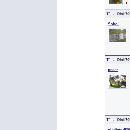
O
Téma:
Dinli 7
Sobol
Téma:
Dinli 7
pecer
Téma:
Dinli 7
gladiator530