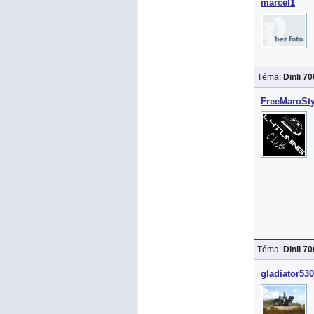
marcel1
Téma:
Dinli 7
FreeMaroSty
Téma:
Dinli 7
gladiator530