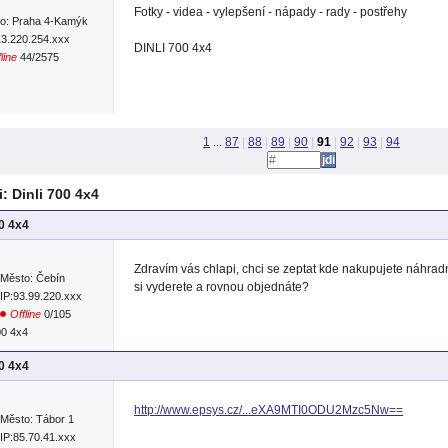
Fotky - videa - vylepšení - nápady - rady - postřehy
o: Praha 4-Kamýk
13.220.254.xxx
DINLI 700 4x4
line
44/2575
1
...
87
|
88
|
89
|
90
|
91
|
92
|
93
|
94
 Dinli 700 4x4
00 4x4
Zdravím vás chlapi, chci se zeptat kde nakupujete náhradní
Město: Čebín
si vyderete a rovnou objednáte?
IP:93.99.220.xxx
Offline
0/105
00 4x4
00 4x4
http://www.epsys.cz/...eXA9MTI0ODU2Mzc5Nw==
Město: Tábor 1
IP:85.70.41.xxx