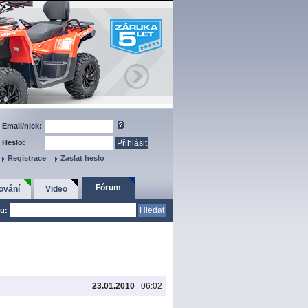
Email/nick:
Heslo:
Registrace
Zaslat heslo
Fórum
ování
Video
u:
23.01.2010
06:02