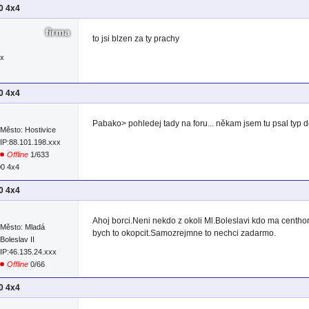
00 4x4
to jsi blzen za ty prachy
xx
00 4x4
Pabako> pohledej tady na foru... někam jsem tu psal typ d
Město: Hostivice
IP:88.101.198.xxx
Offline
1/633
00 4x4
00 4x4
Ahoj borci.Neni nekdo z okoli Ml.Boleslavi kdo ma centho
Město: Mladá
bych to okopcit.Samozrejmne to nechci zadarmo.
Boleslav II
IP:46.135.24.xxx
Offline
0/66
00 4x4