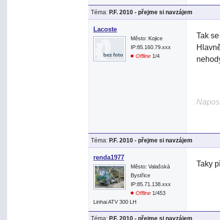
Téma:
P.F. 2010 - přejme si navzájem
Lacoste
Tak se
Město: Kojice
Hlavně
IP:85.160.79.xxx
Offline
1/4
nehod
Naposl
Téma:
P.F. 2010 - přejme si navzájem
renda1977
Taky p
Město: Valašská
Bystřice
IP:85.71.138.xxx
Offline
1/453
Linhai ATV 300 LH
Téma:
P.F. 2010 - přejme si navzájem