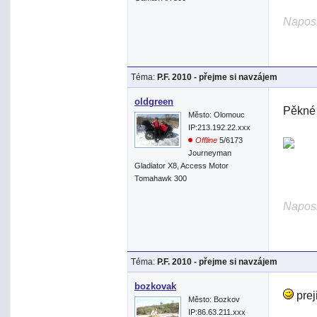
Naposl
Téma:
P.F. 2010 - přejme si navzájem
oldgreen
Pěkné 
Město: Olomouc
IP:213.192.22.xxx
Offline
5/6173
Journeyman
Gladiator X8, Access Motor
Tomahawk 300
Naposl
Téma:
P.F. 2010 - přejme si navzájem
bozkovak
prej
Město: Bozkov
IP:86.63.211.xxx