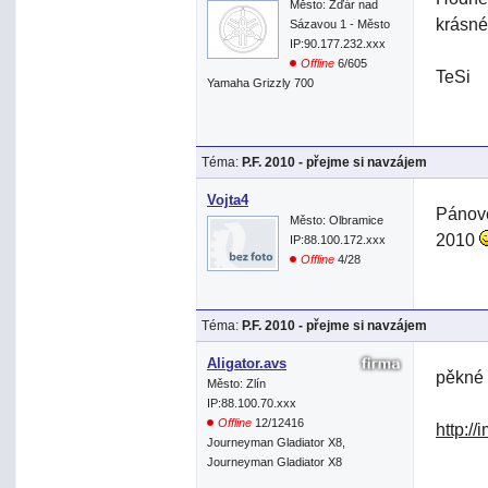
Město: Žďár nad
krásné
Sázavou 1 - Město
IP:90.177.232.xxx
Offline
6/605
TeSi
Yamaha Grizzly 700
Téma:
P.F. 2010 - přejme si navzájem
Vojta4
Pánové
Město: Olbramice
2010
IP:88.100.172.xxx
Offline
4/28
Téma:
P.F. 2010 - přejme si navzájem
Aligator.avs
pěkné
Město: Zlín
IP:88.100.70.xxx
Offline
12/12416
http:/
Journeyman Gladiator X8,
Journeyman Gladiator X8