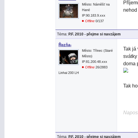
Příjem
Město: Náměšť na
nehod 
Hané
IP:90.183.9.xxx
Offline
0/137
Téma:
P.F. 2010 - přejme si navzájem
Řezňa-
Tak já
Město: Třinec (Staré
svátky 
Město)
IP:81.200.48.xxx
doma pr
Offline
26/2883
Linhai 200 LH
Tak ho
Naposl
Téma:
P.F. 2010 - přejme si navzájem