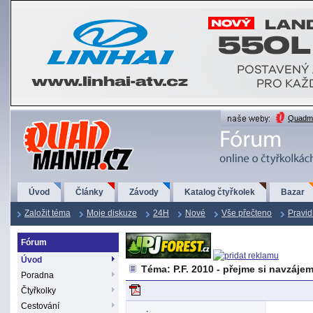
QuadMania.cz
Quadma
Úvod
Články
Závody
Katalog čtyřkolek
Bazar
Založit téma
Moje diskuze
24H
Nové
Vše přečteno
Pravid
Fórum
Úvod
Téma: P.F. 2010 - přejme si navzáje
Poradna
Čtyřkolky
Cestování