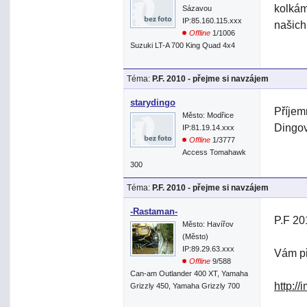
kolkám
Sázavou
IP:85.160.115.xxx
našich
Offline
1/1006
Suzuki LT-A 700 King Quad 4x4
Téma:
P.F. 2010 - přejme si navzájem
starydingo
Příjem
Město: Modřice
Dingov
IP:81.19.14.xxx
Offline
1/3777
Access Tomahawk
300
Téma:
P.F. 2010 - přejme si navzájem
-Rastaman-
P.F 20
Město: Havířov
(Město)
IP:89.29.63.xxx
Vám p
Offline
9/588
Can-am Outlander 400 XT, Yamaha
http:/
Grizzly 450, Yamaha Grizzly 700