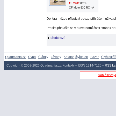
Offline
8/349
CF Moto 530 RX - A
Do fóra můžou přispívat pouze přihlášení uživatel
Prosím přihlašte se v pravé horní části stránek n
předchozí
Quadmania.cz
Úvod
Články
Závody
Katalog čtyřkolek
Bazar
Čtyřkolkář
Copyright © 2008-2026
Quadmania.cz
,
Kontakty
– ISSN 1214-7125 –
RSS ka
Nahlásit chyb