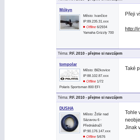
Mókyn
Přeji 
Město: Ivančice
IP:89.235.31.xxx
Offline
6/2934
http:/
Yamaha Grizzly 700
Téma:
P.F. 2010 - přejme si navzájem
tompolar
Také p
Město: Blížkovice
IP:88.102.87.xxx
Offline
1/72
Polaris Sportsman 800 EFI
Téma:
P.F. 2010 - přejme si navzájem
DUSHA
Tohle 
Město: Žďár nad
neobje
Sázavou 6 -
Přednádraží
Jinak 
IP:90.176.147.xxx
Offline
5/676