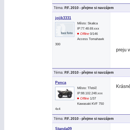
Téma:
P.F. 2010 - přejme si navzájem
jojik3331
Město: Skalica
IP:77.48.69.xxx
Offline
0/146
Access Tomahawk
300
preju 
Téma:
P.F. 2010 - přejme si navzájem
Penca
Krásn
Město: Třebíč
IP:88.102.248.xxx
Offline
1/37
Kawasaki KVF 750
4x4
Téma:
P.F. 2010 - přejme si navzájem
Standa09