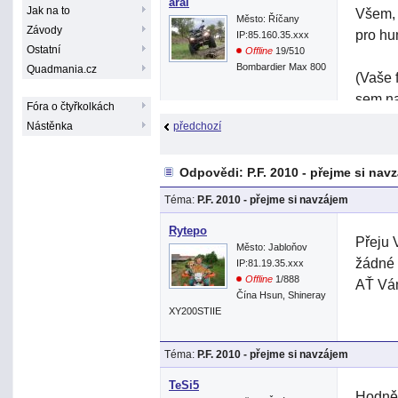
arai
Jak na to
Všem, 
Město: Říčany
Závody
pro hu
IP:85.160.35.xxx
Ostatní
Offline
19/510
Bombardier Max 800
Quadmania.cz
(Vaše f
sem na
Fóra o čtyřkolkách
Nástěnka
předchozí
Odpovědi: P.F. 2010 - přejme si nav
Téma:
P.F. 2010 - přejme si navzájem
Rytepo
Přeju 
Město: Jabloňov
žádné 
IP:81.19.35.xxx
Offline
1/888
AŤ Vám
Čína Hsun, Shineray
XY200STIIE
Téma:
P.F. 2010 - přejme si navzájem
TeSi5
Hodně 