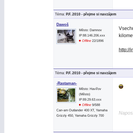
Téma:
P.F. 2010 - přejme si navzájem
Dawoš
Vsechn
Město: Damnov
kilome
IP:88.146.206.xxx
Offline
22/1896
http:/
Téma:
P.F. 2010 - přejme si navzájem
-Rastaman-
Město: Havířov
(Město)
IP:89.29.63.xxx
Offline
9/588
Can-am Outlander 400 XT, Yamaha
Naposl
Grizzly 450, Yamaha Grizzly 700