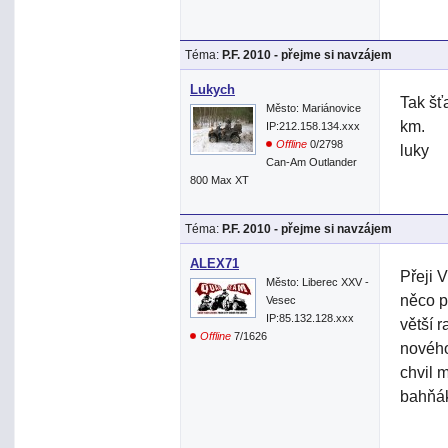
Téma:
P.F. 2010 - přejme si navzájem
Lukych
Tak šť
Město: Mariánovice
km.
IP:212.158.134.xxx
Offline
0/2798
luky
Can-Am Outlander
800 Max XT
Téma:
P.F. 2010 - přejme si navzájem
ALEX71
Přeji 
Město: Liberec XXV -
něco p
Vesec
IP:85.132.128.xxx
větší 
Offline
7/1626
nového
chvil m
bahňák