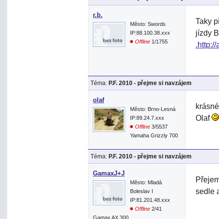
r.b.
Taky p
Město: Swords
jízdy 
IP:88.100.38.xxx
Offline
1/1755
.http:/
Téma:
P.F. 2010 - přejme si navzájem
olaf
krásné
Město: Brno-Lesná
Olaf
IP:89.24.7.xxx
Offline
3/5537
Yamaha Grizzly 700
Téma:
P.F. 2010 - přejme si navzájem
GamaxJ+J
Přejem
Město: Mladá
sedle 
Boleslav I
IP:81.201.48.xxx
Offline
2/41
Gamax AX 300