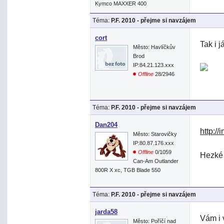
Kymco MAXXER 400
Téma:
P.F. 2010 - přejme si navzájem
cort
Tak i j
Město: Havlíčkův
Brod
IP:84.21.123.xxx
Offline
28/2946
Téma:
P.F. 2010 - přejme si navzájem
Dan204
http:/
Město: Starovičky
IP:80.87.176.xxx
Offline
0/1059
Hezké 
Can-Am Outlander
800R X xc, TGB Blade 550
Téma:
P.F. 2010 - přejme si navzájem
jarda58
Vám i 
Město: Poříčí nad