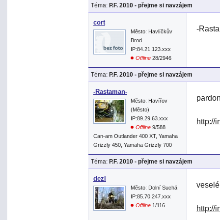
Téma:
P.F. 2010 - přejme si navzájem
cort
-Rasta
Město: Havlíčkův
Brod
IP:84.21.123.xxx
Offline
28/2946
Téma:
P.F. 2010 - přejme si navzájem
-Rastaman-
pardon
Město: Havířov
(Město)
IP:89.29.63.xxx
http:/
Offline
9/588
Can-am Outlander 400 XT, Yamaha
Grizzly 450, Yamaha Grizzly 700
Téma:
P.F. 2010 - přejme si navzájem
dezl
veselé
Město: Dolní Suchá
IP:85.70.247.xxx
Offline
1/116
http:/