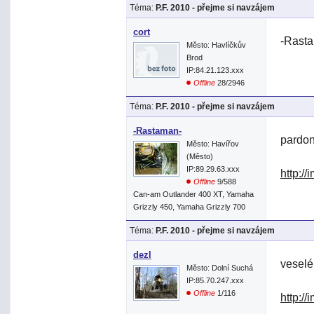
Téma:
P.F. 2010 - přejme si navzájem
cort
-Rasta
Město: Havlíčkův
Brod
IP:84.21.123.xxx
Offline
28/2946
Téma:
P.F. 2010 - přejme si navzájem
-Rastaman-
pardon
Město: Havířov
(Město)
IP:89.29.63.xxx
http:/
Offline
9/588
Can-am Outlander 400 XT, Yamaha
Grizzly 450, Yamaha Grizzly 700
Téma:
P.F. 2010 - přejme si navzájem
dezl
veselé
Město: Dolní Suchá
IP:85.70.247.xxx
Offline
1/116
http:/