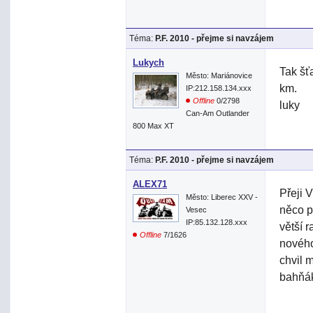
Téma:
P.F. 2010 - přejme si navzájem
Lukych
Tak šť
Město: Mariánovice
km.
IP:212.158.134.xxx
Offline
0/2798
luky
Can-Am Outlander
800 Max XT
Téma:
P.F. 2010 - přejme si navzájem
ALEX71
Přeji 
Město: Liberec XXV -
něco p
Vesec
IP:85.132.128.xxx
větší 
Offline
7/1626
nového
chvil m
bahňák