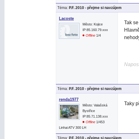
Téma:
P.F. 2010 - přejme si navzájem
Lacoste
Tak se
Město: Kojice
Hlavně
IP:85.160.79.xxx
Offline
1/4
nehod
Naposl
Téma:
P.F. 2010 - přejme si navzájem
renda1977
Taky p
Město: Valašská
Bystřice
IP:85.71.138.xxx
Offline
1/453
Linhai ATV 300 LH
Téma:
P.F. 2010 - přejme si navzájem