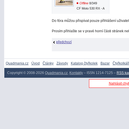
Offline
8/349
CF Moto 530 RX - A
Do fóra můžou přispívat pouze přihlášení uživatel
Prosím přihlašte se v pravé horní části stránek n
předchozí
Quadmania.cz
Úvod
Články
Závody
Katalog čtyřkolek
Bazar
Čtyřkolkář
Copyright © 2008-2026
Quadmania.cz
,
Kontakty
– ISSN 1214-7125 –
RSS ka
Nahlásit chyb