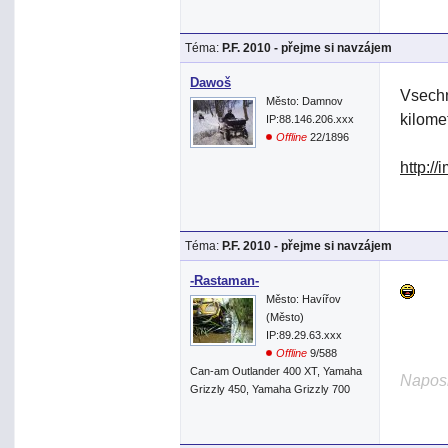
Téma:
P.F. 2010 - přejme si navzájem
Dawoš
Vsechn
Město: Damnov
kilome
IP:88.146.206.xxx
Offline
22/1896
http:/
Téma:
P.F. 2010 - přejme si navzájem
-Rastaman-
Město: Havířov
(Město)
IP:89.29.63.xxx
Offline
9/588
Can-am Outlander 400 XT, Yamaha
Naposl
Grizzly 450, Yamaha Grizzly 700