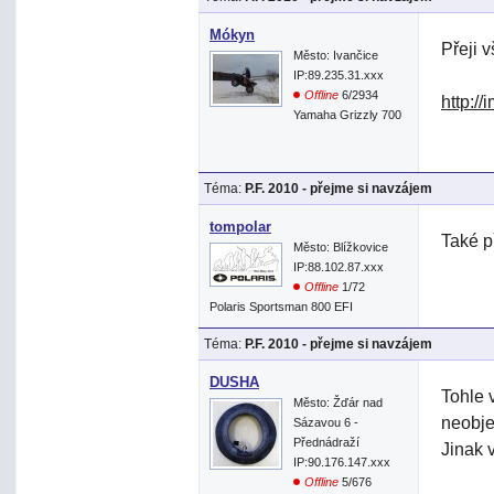
Mókyn
Přeji 
Město: Ivančice
IP:89.235.31.xxx
Offline
6/2934
http:/
Yamaha Grizzly 700
Téma:
P.F. 2010 - přejme si navzájem
tompolar
Také p
Město: Blížkovice
IP:88.102.87.xxx
Offline
1/72
Polaris Sportsman 800 EFI
Téma:
P.F. 2010 - přejme si navzájem
DUSHA
Tohle 
Město: Žďár nad
neobje
Sázavou 6 -
Přednádraží
Jinak 
IP:90.176.147.xxx
Offline
5/676