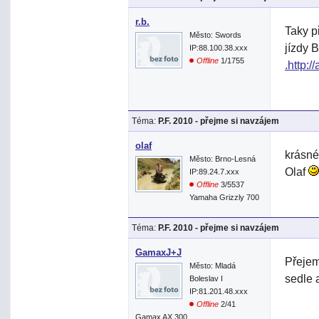
r.b.
Taky p
Město: Swords
jízdy 
IP:88.100.38.xxx
Offline
1/1755
.http:/
Téma:
P.F. 2010 - přejme si navzájem
olaf
krásné
Město: Brno-Lesná
Olaf
IP:89.24.7.xxx
Offline
3/5537
Yamaha Grizzly 700
Téma:
P.F. 2010 - přejme si navzájem
GamaxJ+J
Přejem
Město: Mladá
sedle 
Boleslav I
IP:81.201.48.xxx
Offline
2/41
Gamax AX 300