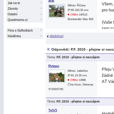
arai
Jak na to
Všem, 
Město: Říčany
Závody
pro hu
IP:85.160.35.xxx
Ostatní
Offline
19/510
Bombardier Max 800
Quadmania.cz
(Vaše f
sem na
Fóra o čtyřkolkách
Nástěnka
předchozí
Odpovědi: P.F. 2010 - přejme si nav
Téma:
P.F. 2010 - přejme si navzájem
Rytepo
Přeju 
Město: Jabloňov
žádné 
IP:81.19.35.xxx
Offline
1/888
AŤ Vám
Čína Hsun, Shineray
XY200STIIE
Téma:
P.F. 2010 - přejme si navzájem
TeSi5
Hodně 