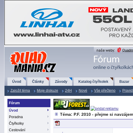
QuadMania.cz
Quadma
Úvod
Články
Závody
Katalog čtyřkolek
Bazar
Založit téma
Moje diskuze
24H
Nové
Vše přečteno
Pravid
Fórum
Úvod
Téma: P.F. 2010 - přejme si navzáje
Poradna
Čtyřkolky
Cestování