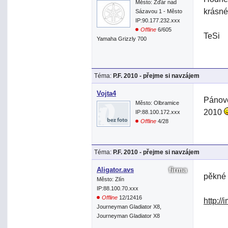
Město: Žďár nad
krásné
Sázavou 1 - Město
IP:90.177.232.xxx
Offline
6/605
TeSi
Yamaha Grizzly 700
Téma:
P.F. 2010 - přejme si navzájem
Vojta4
Pánové
Město: Olbramice
2010
IP:88.100.172.xxx
Offline
4/28
Téma:
P.F. 2010 - přejme si navzájem
Aligator.avs
pěkné
Město: Zlín
IP:88.100.70.xxx
Offline
12/12416
http:/
Journeyman Gladiator X8,
Journeyman Gladiator X8