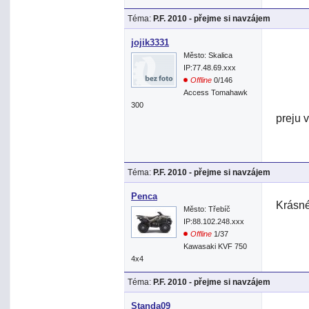
Téma:
P.F. 2010 - přejme si navzájem
jojik3331
Město: Skalica
IP:77.48.69.xxx
Offline
0/146
Access Tomahawk
300
preju 
Téma:
P.F. 2010 - přejme si navzájem
Penca
Krásn
Město: Třebíč
IP:88.102.248.xxx
Offline
1/37
Kawasaki KVF 750
4x4
Téma:
P.F. 2010 - přejme si navzájem
Standa09