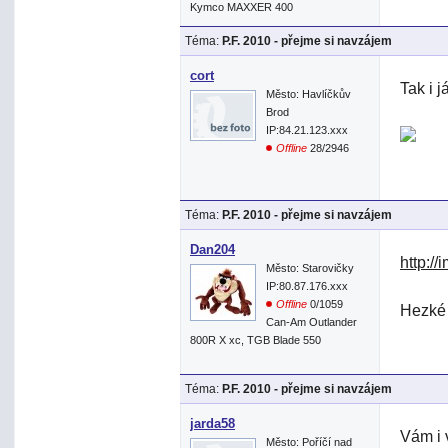
Kymco MAXXER 400
Téma:
P.F. 2010 - přejme si navzájem
cort
Tak i j
Město: Havlíčkův
Brod
IP:84.21.123.xxx
Offline
28/2946
Téma:
P.F. 2010 - přejme si navzájem
Dan204
http:/
Město: Starovičky
IP:80.87.176.xxx
Offline
0/1059
Hezké 
Can-Am Outlander
800R X xc, TGB Blade 550
Téma:
P.F. 2010 - přejme si navzájem
jarda58
Vám i 
Město: Poříčí nad