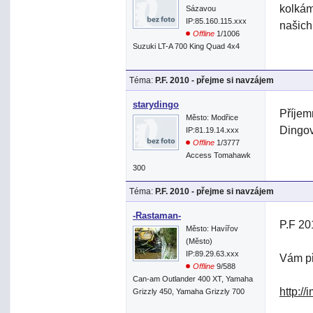
kolkám
Sázavou
IP:85.160.115.xxx
našich
Offline
1/1006
Suzuki LT-A 700 King Quad 4x4
Téma:
P.F. 2010 - přejme si navzájem
starydingo
Příjem
Město: Modřice
Dingov
IP:81.19.14.xxx
Offline
1/3777
Access Tomahawk
300
Téma:
P.F. 2010 - přejme si navzájem
-Rastaman-
P.F 20
Město: Havířov
(Město)
IP:89.29.63.xxx
Vám p
Offline
9/588
Can-am Outlander 400 XT, Yamaha
http:/
Grizzly 450, Yamaha Grizzly 700