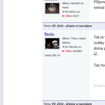
Příjem
Město: Náměšť na
nehod 
Hané
IP:90.183.9.xxx
Offline
0/137
Téma:
P.F. 2010 - přejme si navzájem
Řezňa-
Tak já
Město: Třinec (Staré
svátky 
Město)
IP:81.200.48.xxx
doma pr
Offline
26/2883
Linhai 200 LH
Tak ho
Naposl
Téma:
P.F. 2010 - přejme si navzájem