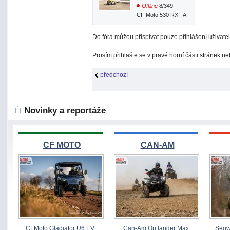
Offline
8/349
CF Moto 530 RX - A
Do fóra můžou přispívat pouze přihlášení uživatel
Prosím přihlašte se v pravé horní části stránek n
předchozí
Novinky a reportáže
CF MOTO
CAN-AM
CFMoto Gladiator U6 EV:
Can-Am Outlander Max
Segw