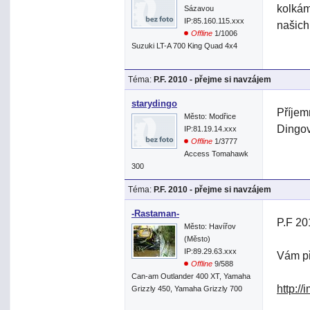
kolkám
Sázavou
IP:85.160.115.xxx
našich
Offline
1/1006
Suzuki LT-A 700 King Quad 4x4
Téma:
P.F. 2010 - přejme si navzájem
starydingo
Příjem
Město: Modřice
Dingov
IP:81.19.14.xxx
Offline
1/3777
Access Tomahawk
300
Téma:
P.F. 2010 - přejme si navzájem
-Rastaman-
P.F 20
Město: Havířov
(Město)
IP:89.29.63.xxx
Vám p
Offline
9/588
Can-am Outlander 400 XT, Yamaha
http:/
Grizzly 450, Yamaha Grizzly 700