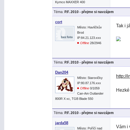
Kymco MAXXER 400
Téma:
P.F. 2010 - přejme si navzájem
cort
Tak i j
Město: Havlíčkův
Brod
IP:84.21.123.xxx
Offline
28/2946
Téma:
P.F. 2010 - přejme si navzájem
Dan204
http:/
Město: Starovičky
IP:80.87.176.xxx
Offline
0/1059
Hezké 
Can-Am Outlander
800R X xc, TGB Blade 550
Téma:
P.F. 2010 - přejme si navzájem
jarda58
Vám i 
Město: Poříčí nad