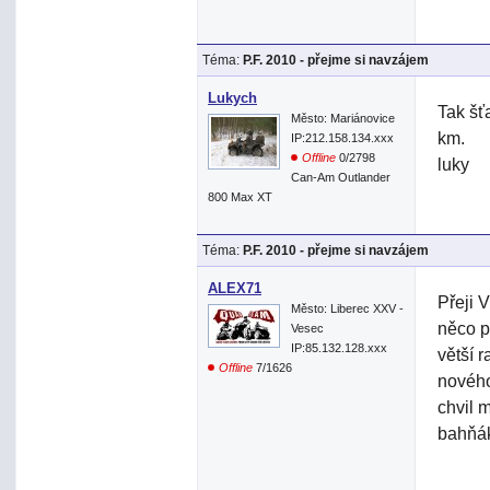
Téma:
P.F. 2010 - přejme si navzájem
Lukych
Tak šť
Město: Mariánovice
km.
IP:212.158.134.xxx
Offline
0/2798
luky
Can-Am Outlander
800 Max XT
Téma:
P.F. 2010 - přejme si navzájem
ALEX71
Přeji 
Město: Liberec XXV -
něco p
Vesec
IP:85.132.128.xxx
větší 
Offline
7/1626
nového
chvil m
bahňák