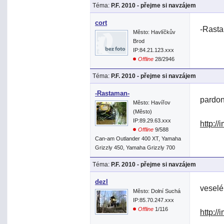
Téma:
P.F. 2010 - přejme si navzájem
cort
-Rasta
Město: Havlíčkův
Brod
IP:84.21.123.xxx
Offline
28/2946
Téma:
P.F. 2010 - přejme si navzájem
-Rastaman-
pardon
Město: Havířov
(Město)
IP:89.29.63.xxx
http:/
Offline
9/588
Can-am Outlander 400 XT, Yamaha
Grizzly 450, Yamaha Grizzly 700
Téma:
P.F. 2010 - přejme si navzájem
dezl
veselé
Město: Dolní Suchá
IP:85.70.247.xxx
Offline
1/116
http:/