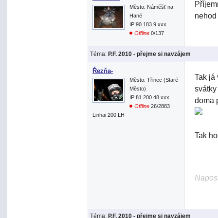
Příjem
Město: Náměšť na
nehod 
Hané
IP:90.183.9.xxx
Offline
0/137
Téma:
P.F. 2010 - přejme si navzájem
Řezňa-
Tak já
Město: Třinec (Staré
svátky 
Město)
IP:81.200.48.xxx
doma pr
Offline
26/2883
Linhai 200 LH
Tak ho
Naposl
Téma:
P.F. 2010 - přejme si navzájem