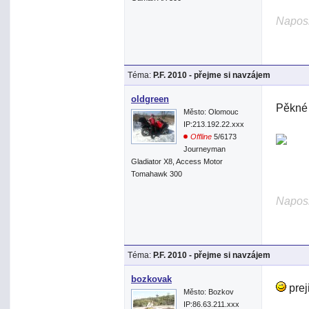
Naposl
Téma:
P.F. 2010 - přejme si navzájem
oldgreen
Pěkné 
Město: Olomouc
IP:213.192.22.xxx
Offline
5/6173
Journeyman
Gladiator X8, Access Motor
Tomahawk 300
Naposl
Téma:
P.F. 2010 - přejme si navzájem
bozkovak
prej
Město: Bozkov
IP:86.63.211.xxx