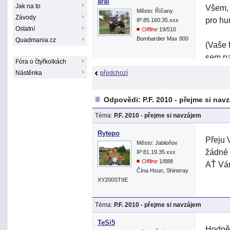
arai
Jak na to
Všem, 
Město: Říčany
Závody
pro hu
IP:85.160.35.xxx
Ostatní
Offline
19/510
Bombardier Max 800
Quadmania.cz
(Vaše f
sem na
Fóra o čtyřkolkách
Nástěnka
předchozí
Odpovědi: P.F. 2010 - přejme si nav
Téma:
P.F. 2010 - přejme si navzájem
Rytepo
Přeju 
Město: Jabloňov
žádné 
IP:81.19.35.xxx
Offline
1/888
AŤ Vám
Čína Hsun, Shineray
XY200STIIE
Téma:
P.F. 2010 - přejme si navzájem
TeSi5
Hodně 