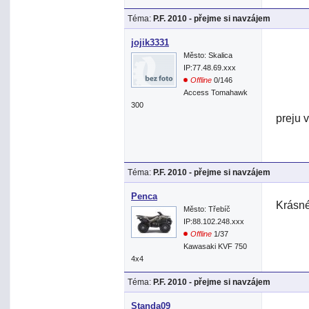
Téma:
P.F. 2010 - přejme si navzájem
jojik3331
Město: Skalica
IP:77.48.69.xxx
Offline
0/146
Access Tomahawk
300
preju 
Téma:
P.F. 2010 - přejme si navzájem
Penca
Krásn
Město: Třebíč
IP:88.102.248.xxx
Offline
1/37
Kawasaki KVF 750
4x4
Téma:
P.F. 2010 - přejme si navzájem
Standa09