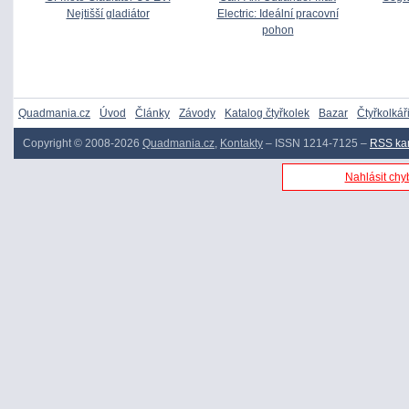
Nejtišší gladiátor
Electric: Ideální pracovní
pohon
Quadmania.cz
Úvod
Články
Závody
Katalog čtyřkolek
Bazar
Čtyřkolkář
Copyright © 2008-2026
Quadmania.cz
,
Kontakty
– ISSN 1214-7125 –
RSS ka
Nahlásit chyb