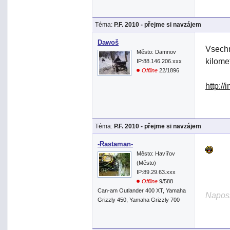
Téma:
P.F. 2010 - přejme si navzájem
Dawoš
Vsechn
Město: Damnov
kilome
IP:88.146.206.xxx
Offline
22/1896
http:/
Téma:
P.F. 2010 - přejme si navzájem
-Rastaman-
Město: Havířov
(Město)
IP:89.29.63.xxx
Offline
9/588
Can-am Outlander 400 XT, Yamaha
Naposl
Grizzly 450, Yamaha Grizzly 700