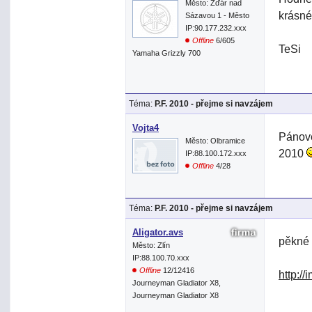
Město: Žďár nad
krásné
Sázavou 1 - Město
IP:90.177.232.xxx
Offline
6/605
TeSi
Yamaha Grizzly 700
Téma:
P.F. 2010 - přejme si navzájem
Vojta4
Pánové
Město: Olbramice
2010
IP:88.100.172.xxx
Offline
4/28
Téma:
P.F. 2010 - přejme si navzájem
Aligator.avs
pěkné
Město: Zlín
IP:88.100.70.xxx
Offline
12/12416
http:/
Journeyman Gladiator X8,
Journeyman Gladiator X8