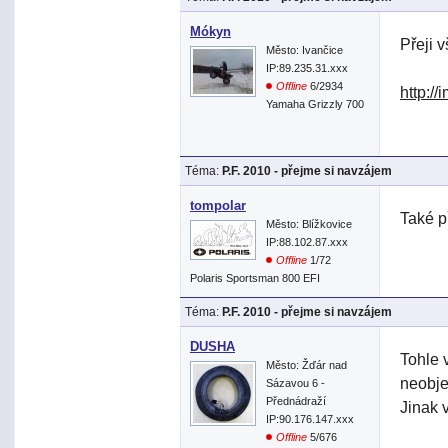
Mókyn
Přeji 
Město: Ivančice
IP:89.235.31.xxx
Offline
6/2934
http:/
Yamaha Grizzly 700
Téma:
P.F. 2010 - přejme si navzájem
tompolar
Také p
Město: Blížkovice
IP:88.102.87.xxx
Offline
1/72
Polaris Sportsman 800 EFI
Téma:
P.F. 2010 - přejme si navzájem
DUSHA
Tohle 
Město: Žďár nad
neobje
Sázavou 6 -
Přednádraží
Jinak 
IP:90.176.147.xxx
Offline
5/676