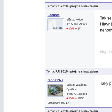
Téma:
P.F. 2010 - přejme si navzájem
Lacoste
Tak se
Město: Kojice
Hlavně
IP:85.160.79.xxx
Offline
1/4
nehod
Naposl
Téma:
P.F. 2010 - přejme si navzájem
renda1977
Taky p
Město: Valašská
Bystřice
IP:85.71.138.xxx
Offline
1/453
Linhai ATV 300 LH
Téma:
P.F. 2010 - přejme si navzájem