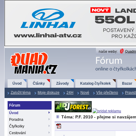
QuadMania.cz
Quadma
Úvod
Články
Závody
Katalog čtyřkolek
Bazar
Založit téma
Moje diskuze
24H
Nové
Vše přečteno
Pravid
Fórum
Úvod
Téma: P.F. 2010 - přejme si navzáje
Poradna
Čtyřkolky
Cestování