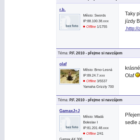
r.b.
Taky p
Město: Swords
jízdy 
IP:88.100.38.xxx
Offline
1/1755
.http:/
Téma:
P.F. 2010 - přejme si navzájem
olaf
krásné
Město: Brno-Lesná
Olaf
IP:89.24.7.xxx
Offline
3/5537
Yamaha Grizzly 700
Téma:
P.F. 2010 - přejme si navzájem
GamaxJ+J
Přejem
Město: Mladá
sedle 
Boleslav I
IP:81.201.48.xxx
Offline
2/41
Gamax AX 300