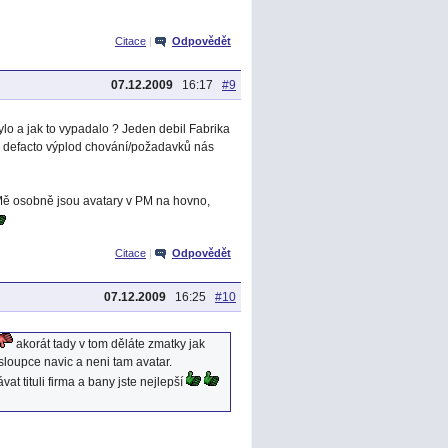
Citace
|
Odpovědět
07.12.2009
16:17
#9
ylo a jak to vypadalo ? Jeden debil Fabrika
u defacto výplod chování/požadavků nás
Mě osobně jsou avatary v PM na hovno,
Citace
|
Odpovědět
07.12.2009
16:25
#10
akorát tady v tom děláte zmatky jak
sloupce navic a neni tam avatar.
 tituli firma a bany jste nejlepší