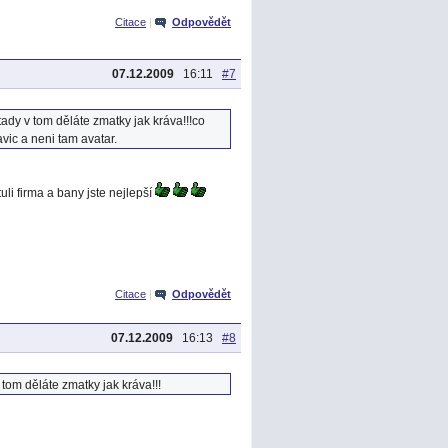
Citace
|
Odpovědět
07.12.2009
16:11
#7
tady v tom děláte zmatky jak kráva!!!co
vic a neni tam avatar.
li firma a bany jste nejlepší
Citace
|
Odpovědět
07.12.2009
16:13
#8
 tom děláte zmatky jak kráva!!!