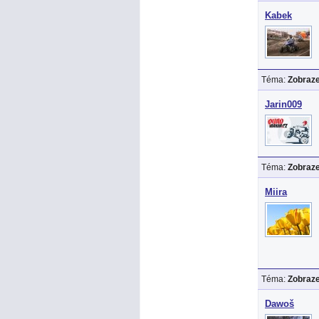
Kabek
Téma:
Zobraze
Jarin009
Téma:
Zobraze
Miira
Téma:
Zobraze
Dawoš