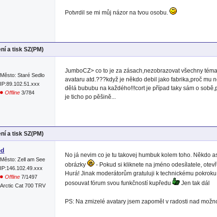
Potvrdil se mi můj názor na tvou osobu.
ní a tisk SZ(PM)
JumboCZ> co to je za zásach,nezobrazovat všechny téma
Město: Staré Sedlo
avataru atd.???když je někdo debil jako fabrika,proč mu
IP:89.102.51.xxx
dělá bububu na každého!!!cort je případ taky sám o sobě
Offline
3/784
je ticho po pěšině...
ní a tisk SZ(PM)
ed
No já nevim co je tu takovej humbuk kolem toho. Někdo a
Město: Zell am See
obrázky
- Pokud si kliknete na jméno odesílatele, otevř
IP:146.102.49.xxx
Hurá! Jinak moderátorům gratuluji k technickému pokrok
Offline
7/1497
posouvat fórum svou funkčností kupředu
Jen tak dál
Arctic Cat 700 TRV
PS: Na zmizelé avatary jsem zapoměl v radosti nad možnos