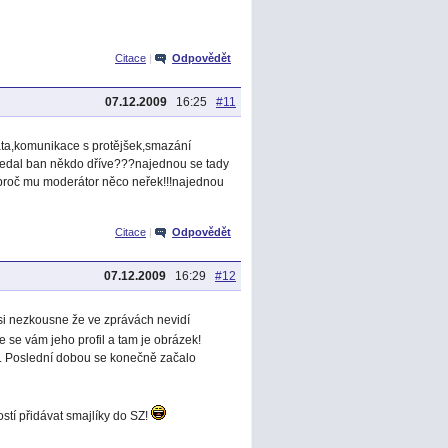
Citace
|
Odpovědět
07.12.2009
16:25
#11
ta,komunikace s protějšek,smazání
 nedal ban někdo dříve???najednou se tady
,proč mu moderátor něco neřek!!!najednou
Citace
|
Odpovědět
07.12.2009
16:29
#12
si nezkousne že ve zprávách nevidí
e se vám jeho profil a tam je obrázek!
u. Poslední dobou se konečně začalo
tí přidávat smajlíky do SZ!