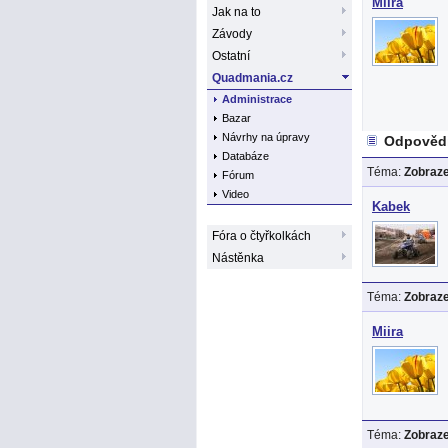
Miira
Jak na to
Závody
Ostatní
Quadmania.cz
Administrace
Bazar
Návrhy na úpravy
Odpovědi
Databáze
Téma:
Zobraze
Fórum
Video
Kabek
Fóra o čtyřkolkách
Nástěnka
Téma:
Zobraze
Miira
Téma:
Zobraze