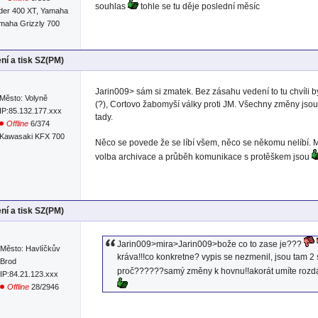
souhlas
tohle se tu děje poslední měsíc
der 400 XT, Yamaha
amaha Grizzly 700
ní a tisk SZ(PM)
Jarin009> sám si zmatek. Bez zásahu vedení to tu chvíli b
Město: Volyně
(?), Cortovo žabomyší války proti JM. Všechny změny jso
IP:85.132.177.xxx
tady.
Offline
6/374
Kawasaki KFX 700
Něco se povede že se líbí všem, něco se někomu nelíbí. 
volba archivace a průběh komunikace s protěškem jsou
ní a tisk SZ(PM)
Jarin009>mira>Jarin009>bože co to zase je???
Město: Havlíčkův
kráva!!!co konkretne? vypis se nezmenil, jsou tam 2 
Brod
proč??????samý změny k hovnu!!akorát umíte rozdávat
IP:84.21.123.xxx
Offline
28/2946