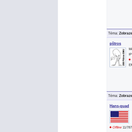
Téma:
Zobraze
pštros
Mě
IP
EM
Téma:
Zobraze
Hans-quad
Offline
11/78