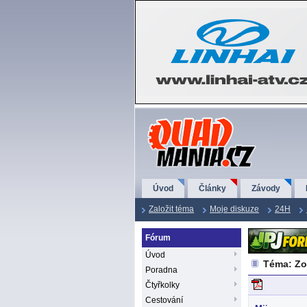
QuadMania.cz
Úvod
Články
Závody
Založit téma
Moje diskuze
24H
Fórum
Úvod
Téma: Zo
Poradna
Čtyřkolky
Cestování