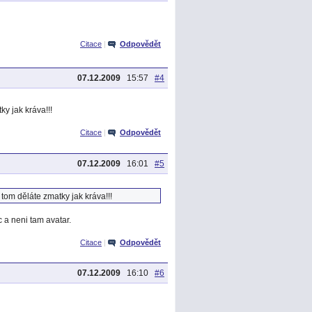
Citace
|
Odpovědět
07.12.2009
15:57
#4
ky jak kráva!!!
Citace
|
Odpovědět
07.12.2009
16:01
#5
 tom děláte zmatky jak kráva!!!
 a neni tam avatar.
Citace
|
Odpovědět
07.12.2009
16:10
#6