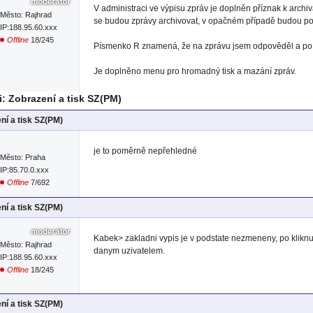
V administraci ve výpisu zpráv je doplněn příznak k archiv
Město: Rajhrad
se budou zprávy archivovat, v opačném případě budou p
IP:188.95.60.xxx
Offline
18/245
Písmenko R znamená, že na zprávu jsem odpověděl a po k
Je doplněno menu pro hromadný tisk a mazání zpráv.
: Zobrazení a tisk SZ(PM)
ní a tisk SZ(PM)
je to poměrně nepřehledné
Město: Praha
IP:85.70.0.xxx
Offline
7/692
ní a tisk SZ(PM)
Kabek> zakladni vypis je v podstate nezmeneny, po kliknuti
Město: Rajhrad
danym uzivatelem.
IP:188.95.60.xxx
Offline
18/245
ní a tisk SZ(PM)