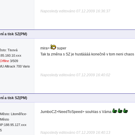
Naposledy editováno 07.12.2009 16:36:37
ní a tisk SZ(PM)
mira>
super
sto: Tisová
Tak ta změna s SZ je hustáááá konečně v tom neni chaos
:85.160.10.xxx
Offline
3/509
U Alltrack 700 Vario
Naposledy editováno 07.12.2009 16:40:02
ní a tisk SZ(PM)
JumboCZ>NeedToSpeed> souhlas s Váma
Město: Litoměřice-
Město
IP:188.95.127.xxx
75
Naposledy editováno 07.12.2009 16:40:13