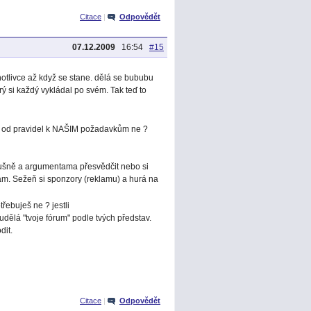
Citace
|
Odpovědět
07.12.2009
16:54
#15
otlivce až když se stane. dělá se bububu
ý si každý vykládal po svém. Tak teď to
pět od pravidel k NAŠIM požadavkům ne ?
slušně a argumentama přesvědčit nebo si
sám. Sežeň si sponzory (reklamu) a hurá na
řebuješ ne ? jestli
ti udělá "tvoje fórum" podle tvých představ.
dit.
Citace
|
Odpovědět