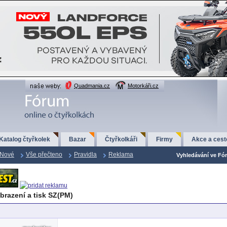
Quadmania.cz
Motorkáři.cz
Katalog čtyřkolek
Bazar
Čtyřkolkáři
Firmy
Akce a cest
Nové
Vše přečteno
Pravidla
Reklama
Vyhledávání ve Fór
brazení a tisk SZ(PM)