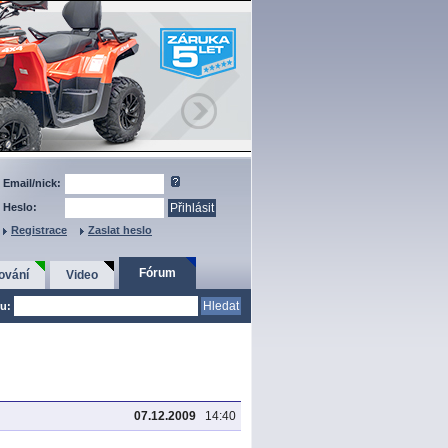
Email/nick:
Heslo:
Registrace
Zaslat heslo
Fórum
ování
Video
u:
07.12.2009
14:40