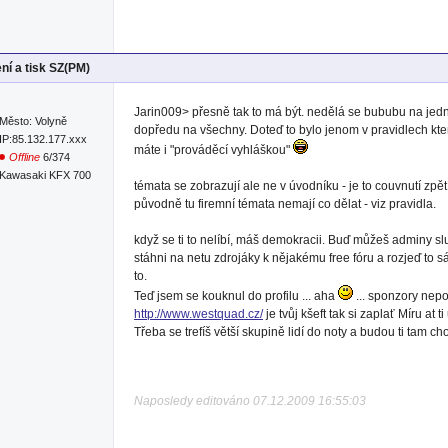
ní a tisk SZ(PM)
Jarin009> přesně tak to má být. nedělá se bububu na jedn
Město: Volyně
dopředu na všechny. Doteď to bylo jenom v pravidlech kter
IP:85.132.177.xxx
máte i "prováděcí vyhláškou"
Offline
6/374
Kawasaki KFX 700
témata se zobrazují ale ne v úvodníku - je to couvnutí z
původně tu firemní témata nemají co dělat - viz pravidla.
když se ti to nelíbí, máš demokracii. Buď můžeš adminy 
stáhni na netu zdrojáky k nějakému free fóru a rozjeď to 
to.
Teď jsem se kouknul do profilu ... aha
... sponzory nepot
http://www.westquad.cz/
je tvůj kšeft tak si zaplať Míru at 
Třeba se trefíš větší skupině lidí do noty a budou ti tam cho
Naposledy editováno 07.12.2009 16:55:03