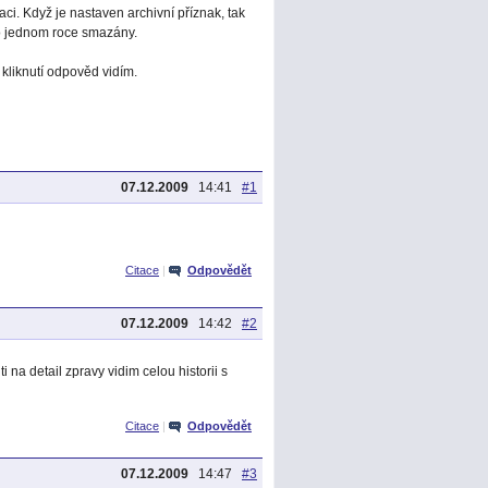
aci. Když je nastaven archivní příznak, tak
o jednom roce smazány.
liknutí odpověd vidím.
07.12.2009
14:41
#1
Citace
|
Odpovědět
07.12.2009
14:42
#2
 na detail zpravy vidim celou historii s
Citace
|
Odpovědět
07.12.2009
14:47
#3