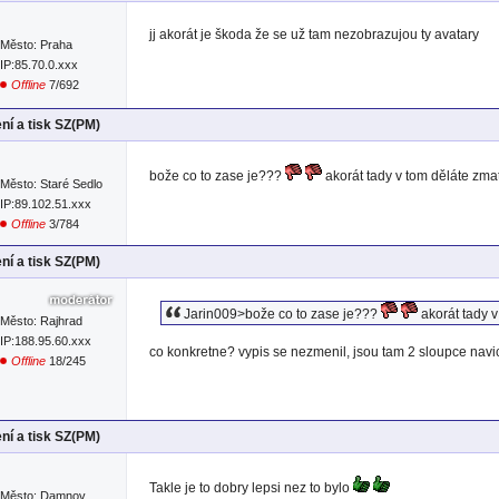
jj akorát je škoda že se už tam nezobrazujou ty avatary
Město: Praha
IP:85.70.0.xxx
Offline
7/692
ní a tisk SZ(PM)
bože co to zase je???
akorát tady v tom děláte zmat
Město: Staré Sedlo
IP:89.102.51.xxx
Offline
3/784
ní a tisk SZ(PM)
Jarin009>bože co to zase je???
akorát tady v
Město: Rajhrad
IP:188.95.60.xxx
co konkretne? vypis se nezmenil, jsou tam 2 sloupce navic
Offline
18/245
ní a tisk SZ(PM)
Takle je to dobry lepsi nez to bylo
Město: Damnov