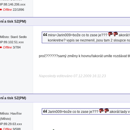
IP:88.146.206.xxx
Offline
22/1896
ní a tisk SZ(PM)
mira>Jarin009>bože co to zase je???
akorát 
Město: Staré Sedlo
konkretne? vypis se nezmenil, jsou tam 2 sloupce na
IP:89.102.51.xxx
Offline
3/784
proč??????samý změny k hovnu!!akorát umíte rozdávat titu
Naposledy editováno 07.12.2009 16:11:23
ní a tisk SZ(PM)
Jarin009>bože co to zase je???
akorát tady v
Město: Havířov
(Město)
IP:89.29.63.xxx
Offline
9/588