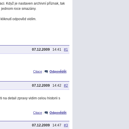
aci. Když je nastaven archivní příznak, tak
o jednom roce smazány.
liknutí odpověd vidím.
07.12.2009
14:41
#1
Citace
|
Odpovědět
07.12.2009
14:42
#2
 na detail zpravy vidim celou historii s
Citace
|
Odpovědět
07.12.2009
14:47
#3