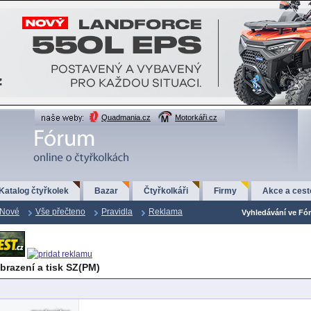
Quadmania.cz
Motorkáři.cz
Katalog čtyřkolek
Bazar
Čtyřkolkáři
Firmy
Akce a cest
Nové
Vše přečteno
Pravidla
Reklama
Vyhledávání ve Fór
brazení a tisk SZ(PM)