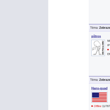
Téma:
Zobraze
pštros
Mě
IP
EM
Téma:
Zobraze
Hans-quad
Offline
11/78