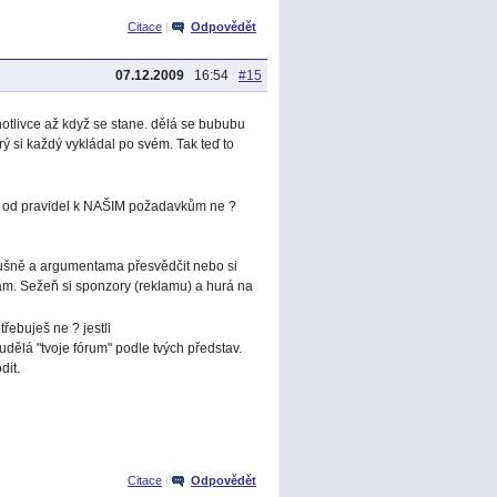
Citace
|
Odpovědět
07.12.2009
16:54
#15
otlivce až když se stane. dělá se bububu
ý si každý vykládal po svém. Tak teď to
pět od pravidel k NAŠIM požadavkům ne ?
slušně a argumentama přesvědčit nebo si
sám. Sežeň si sponzory (reklamu) a hurá na
řebuješ ne ? jestli
ti udělá "tvoje fórum" podle tvých představ.
dit.
Citace
|
Odpovědět