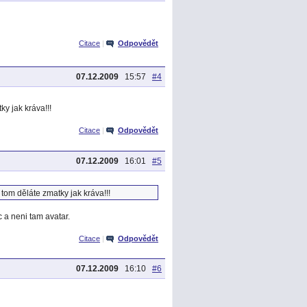
Citace
|
Odpovědět
07.12.2009
15:57
#4
ky jak kráva!!!
Citace
|
Odpovědět
07.12.2009
16:01
#5
 tom děláte zmatky jak kráva!!!
 a neni tam avatar.
Citace
|
Odpovědět
07.12.2009
16:10
#6