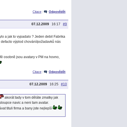
Citace
|
Odpovědět
07.12.2009
16:17
#9
ylo a jak to vypadalo ? Jeden debil Fabrika
u defacto výplod chování/požadavků nás
Mě osobně jsou avatary v PM na hovno,
Citace
|
Odpovědět
07.12.2009
16:25
#10
akorát tady v tom děláte zmatky jak
sloupce navic a neni tam avatar.
 tituli firma a bany jste nejlepší