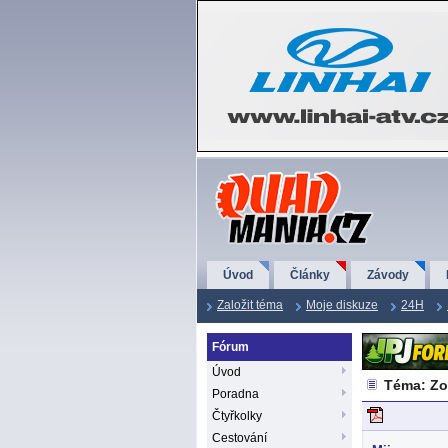
QuadMania.cz
Úvod
Články
Závody
Založit téma
Moje diskuze
24H
Fórum
Úvod
Téma: Zo
Poradna
Čtyřkolky
Cestování