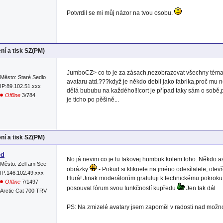
Potvrdil se mi můj názor na tvou osobu.
ní a tisk SZ(PM)
JumboCZ> co to je za zásach,nezobrazovat všechny téma
Město: Staré Sedlo
avataru atd.???když je někdo debil jako fabrika,proč mu
IP:89.102.51.xxx
dělá bububu na každého!!!cort je případ taky sám o sobě
Offline
3/784
je ticho po pěšině...
ní a tisk SZ(PM)
ed
No já nevim co je tu takovej humbuk kolem toho. Někdo a
Město: Zell am See
obrázky
- Pokud si kliknete na jméno odesílatele, otevř
IP:146.102.49.xxx
Hurá! Jinak moderátorům gratuluji k technickému pokrok
Offline
7/1497
posouvat fórum svou funkčností kupředu
Jen tak dál
Arctic Cat 700 TRV
PS: Na zmizelé avatary jsem zapoměl v radosti nad možnos