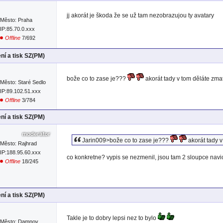
jj akorát je škoda že se už tam nezobrazujou ty avatary
Město: Praha
IP:85.70.0.xxx
Offline
7/692
ní a tisk SZ(PM)
bože co to zase je???
akorát tady v tom děláte zmat
Město: Staré Sedlo
IP:89.102.51.xxx
Offline
3/784
ní a tisk SZ(PM)
Jarin009>bože co to zase je???
akorát tady v
Město: Rajhrad
IP:188.95.60.xxx
co konkretne? vypis se nezmenil, jsou tam 2 sloupce navic
Offline
18/245
ní a tisk SZ(PM)
Takle je to dobry lepsi nez to bylo
Město: Damnov