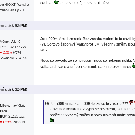
souhlas
tohle se tu děje poslední měsíc
der 400 XT, Yamaha
amaha Grizzly 700
ní a tisk SZ(PM)
Jarin009> sám si zmatek. Bez zásahu vedení to tu chvíli b
Město: Volyně
(?), Cortovo žabomyší války proti JM. Všechny změny jso
IP:85.132.177.xxx
tady.
Offline
6/374
Kawasaki KFX 700
Něco se povede že se líbí všem, něco se někomu nelíbí. 
volba archivace a průběh komunikace s protěškem jsou
ní a tisk SZ(PM)
Jarin009>mira>Jarin009>bože co to zase je???
Město: Havlíčkův
kráva!!!co konkretne? vypis se nezmenil, jsou tam 2 
Brod
proč??????samý změny k hovnu!!akorát umíte rozdávat
IP:84.21.123.xxx
Offline
28/2946