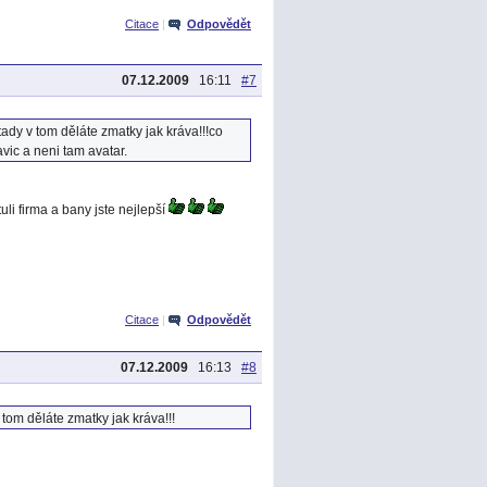
Citace
|
Odpovědět
07.12.2009
16:11
#7
tady v tom děláte zmatky jak kráva!!!co
vic a neni tam avatar.
li firma a bany jste nejlepší
Citace
|
Odpovědět
07.12.2009
16:13
#8
 tom děláte zmatky jak kráva!!!