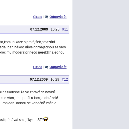
Citace
|
Odpovědět
07.12.2009
16:25
#11
ta,komunikace s protějšek,smazání
 nedal ban někdo dříve???najednou se tady
,proč mu moderátor něco neřek!!!najednou
Citace
|
Odpovědět
07.12.2009
16:29
#12
si nezkousne že ve zprávách nevidí
e se vám jeho profil a tam je obrázek!
u. Poslední dobou se konečně začalo
tí přidávat smajlíky do SZ!