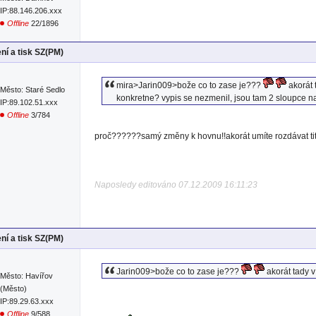
IP:88.146.206.xxx
Offline
22/1896
ní a tisk SZ(PM)
mira>Jarin009>bože co to zase je???
akorát 
Město: Staré Sedlo
konkretne? vypis se nezmenil, jsou tam 2 sloupce na
IP:89.102.51.xxx
Offline
3/784
proč??????samý změny k hovnu!!akorát umíte rozdávat titu
Naposledy editováno 07.12.2009 16:11:23
ní a tisk SZ(PM)
Jarin009>bože co to zase je???
akorát tady v
Město: Havířov
(Město)
IP:89.29.63.xxx
Offline
9/588