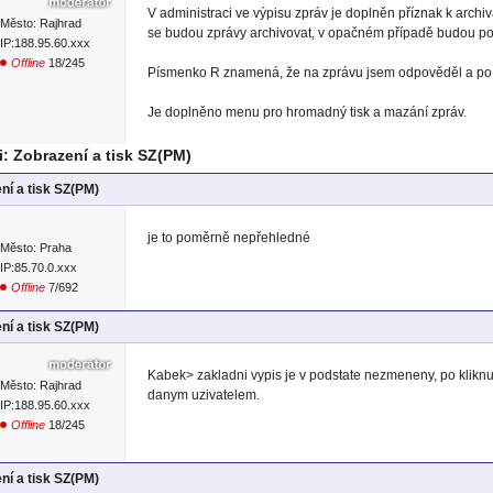
V administraci ve výpisu zpráv je doplněn příznak k archiv
Město: Rajhrad
se budou zprávy archivovat, v opačném případě budou p
IP:188.95.60.xxx
Offline
18/245
Písmenko R znamená, že na zprávu jsem odpověděl a po k
Je doplněno menu pro hromadný tisk a mazání zpráv.
: Zobrazení a tisk SZ(PM)
ní a tisk SZ(PM)
je to poměrně nepřehledné
Město: Praha
IP:85.70.0.xxx
Offline
7/692
ní a tisk SZ(PM)
Kabek> zakladni vypis je v podstate nezmeneny, po kliknuti
Město: Rajhrad
danym uzivatelem.
IP:188.95.60.xxx
Offline
18/245
ní a tisk SZ(PM)