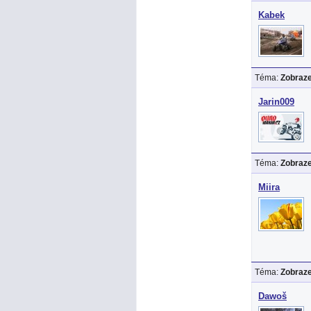
Kabek
Téma:
Zobraze
Jarin009
Téma:
Zobraze
Miira
Téma:
Zobraze
Dawoš