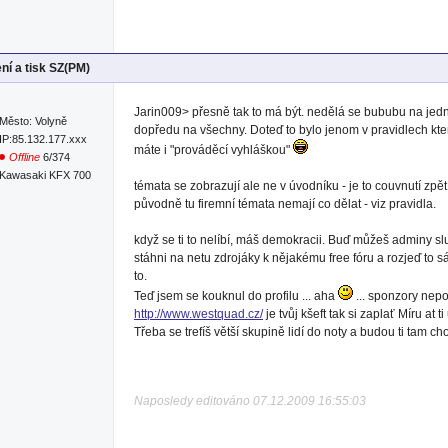
ní a tisk SZ(PM)
Jarin009> přesně tak to má být. nedělá se bububu na jedn
Město: Volyně
dopředu na všechny. Doteď to bylo jenom v pravidlech kter
IP:85.132.177.xxx
máte i "prováděcí vyhláškou"
Offline
6/374
Kawasaki KFX 700
témata se zobrazují ale ne v úvodníku - je to couvnutí z
původně tu firemní témata nemají co dělat - viz pravidla.
když se ti to nelíbí, máš demokracii. Buď můžeš adminy 
stáhni na netu zdrojáky k nějakému free fóru a rozjeď to 
to.
Teď jsem se kouknul do profilu ... aha
... sponzory nepot
http://www.westquad.cz/
je tvůj kšeft tak si zaplať Míru at 
Třeba se trefíš větší skupině lidí do noty a budou ti tam cho
Naposledy editováno 07.12.2009 16:55:03