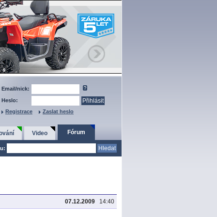
Email/nick:
Heslo:
Registrace
Zaslat heslo
Fórum
ování
Video
u:
07.12.2009
14:40