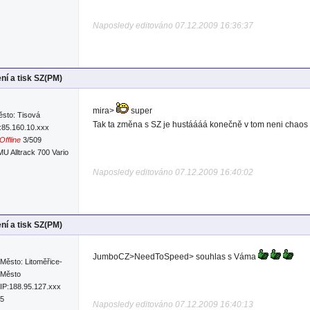
Naposledy editováno 07.12.2009 16:36:37
ní a tisk SZ(PM)
mira>
super
sto: Tisová
Tak ta změna s SZ je hustáááá konečně v tom neni chaos
:85.160.10.xxx
Offline
3/509
U Alltrack 700 Vario
Naposledy editováno 07.12.2009 16:40:02
ní a tisk SZ(PM)
JumboCZ>NeedToSpeed> souhlas s Váma
Město: Litoměřice-
Město
IP:188.95.127.xxx
75
Naposledy editováno 07.12.2009 16:40:13