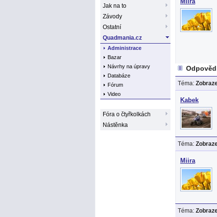
Miira
Jak na to
Závody
Ostatní
Quadmania.cz
Administrace
Bazar
Návrhy na úpravy
Odpovědi
Databáze
Téma:
Zobraze
Fórum
Video
Kabek
Fóra o čtyřkolkách
Nástěnka
Téma:
Zobraze
Miira
Téma:
Zobraze