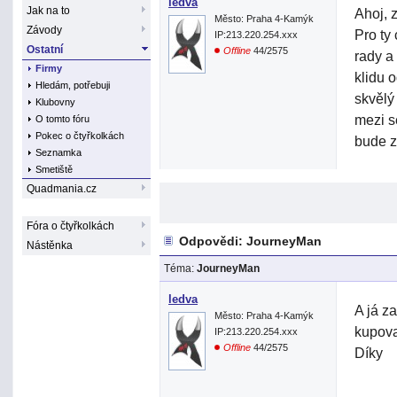
ledva
Jak na to
Ahoj, 
Město: Praha 4-Kamýk
Závody
Pro ty
IP:213.220.254.xxx
Ostatní
Offline
44/2575
rady a
Firmy
klidu 
Hledám, potřebuji
skvělý
Klubovny
mezi s
O tomto fóru
Pokec o čtyřkolkách
bude z
Seznamka
Smetiště
Quadmania.cz
Fóra o čtyřkolkách
Odpovědi: JourneyMan
Nástěnka
Téma:
JourneyMan
ledva
A já z
Město: Praha 4-Kamýk
kupova
IP:213.220.254.xxx
Offline
44/2575
Díky