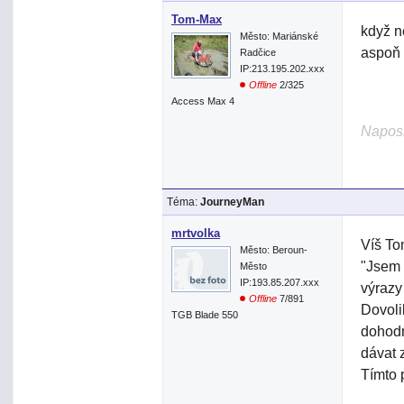
Tom-Max
když n
Město: Mariánské
aspoň 
Radčice
IP:213.195.202.xxx
Offline
2/325
Access Max 4
Naposl
Téma:
JourneyMan
mrtvolka
Víš To
Město: Beroun-
"Jsem 
Město
IP:193.85.207.xxx
výrazy 
Offline
7/891
Dovolil
TGB Blade 550
dohodn
dávat 
Tímto 