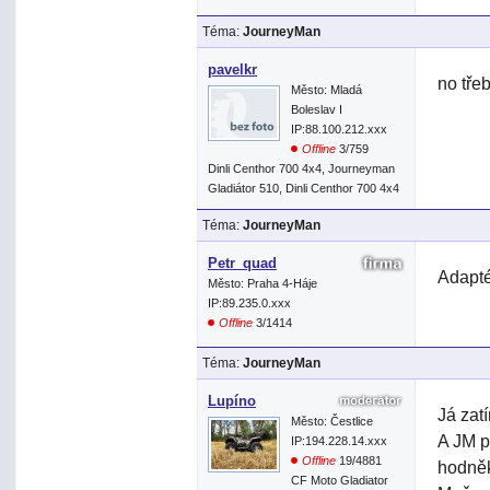
Téma:
JourneyMan
pavelkr
no tře
Město: Mladá
Boleslav I
IP:88.100.212.xxx
Offline
3/759
Dinli Centhor 700 4x4, Journeyman
Gladiátor 510, Dinli Centhor 700 4x4
Téma:
JourneyMan
Petr_quad
Adapté
Město: Praha 4-Háje
IP:89.235.0.xxx
Offline
3/1414
Téma:
JourneyMan
Lupíno
Já zat
Město: Čestlice
A JM p
IP:194.228.14.xxx
Offline
19/4881
hodněk
CF Moto Gladiator