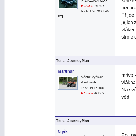
konkré
IP:146.102.49.xxx
Offline
7/1497
nechce
Arctic Cat 700 TRV
Přijde
EFI
jejich
vláken
stroje).
Téma:
JourneyMan
martinur
mrtvol
Město: Vyškov-
vlákna
Předměstí
IP:62.44.18.xxx
Na své
Offline
4/3069
vědí.
Téma:
JourneyMan
Čipík
Po ,,n