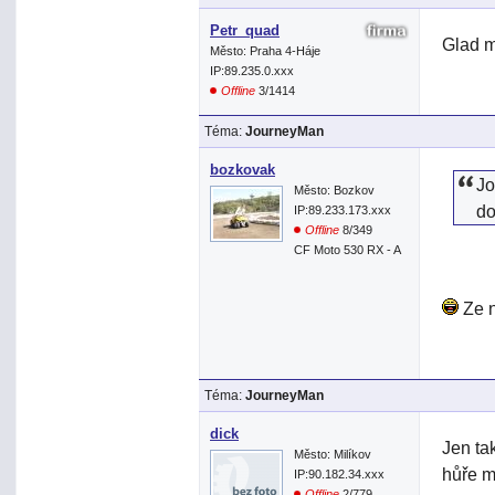
Petr_quad
Glad m
Město: Praha 4-Háje
IP:89.235.0.xxx
Offline
3/1414
Téma:
JourneyMan
bozkovak
Jo
Město: Bozkov
do
IP:89.233.173.xxx
Offline
8/349
CF Moto 530 RX - A
Ze n
Téma:
JourneyMan
dick
Jen ta
Město: Milíkov
hůře mi
IP:90.182.34.xxx
Offline
2/779