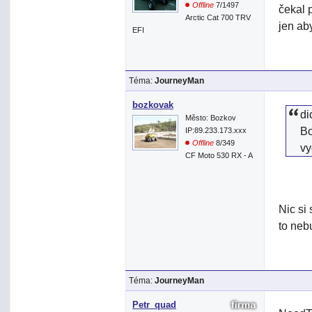
Offline
7/1497
čekal 
Arctic Cat 700 TRV
jen ab
EFI
Téma:
JourneyMan
bozkovak
di
Město: Bozkov
Bo
IP:89.233.173.xxx
Offline
8/349
vy
CF Moto 530 RX - A
Nic si
to neb
Téma:
JourneyMan
Petr_quad