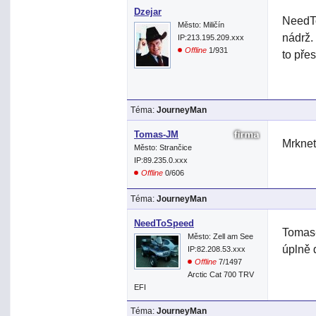
Dzejar
NeedTo
Město: Miličín
nádrž.
IP:213.195.209.xxx
Offline
1/931
to pře
Téma:
JourneyMan
Tomas-JM
Mrknet
Město: Strančice
IP:89.235.0.xxx
Offline
0/606
Téma:
JourneyMan
NeedToSpeed
Tomas-
Město: Zell am See
úplně 
IP:82.208.53.xxx
Offline
7/1497
Arctic Cat 700 TRV
EFI
Téma:
JourneyMan