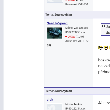
Kawasaki KVF 650
Téma:
JourneyMan
NeedToSpeed
Jo
Město: Zell am See
do
IP:82.208.53.xxx
Offline
7/1497
Arctic Cat 700 TRV
EFI
bozkov
na vzd
přehna
Téma:
JourneyMan
dick
Já nev
Město: Milíkov
IP:90.182.34.xxx