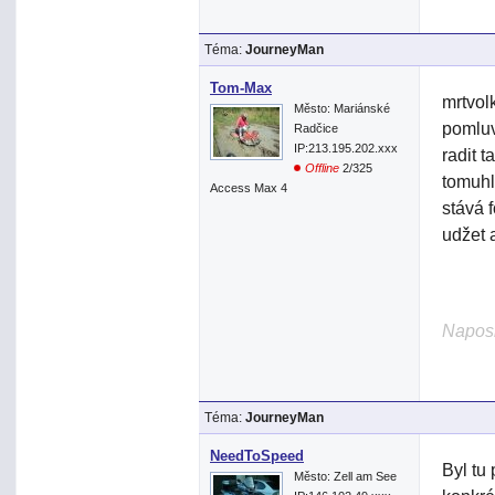
Téma:
JourneyMan
Tom-Max
mrtvol
Město: Mariánské
pomluv
Radčice
IP:213.195.202.xxx
radit t
Offline
2/325
tomuhl
Access Max 4
stává 
udžet 
Naposl
Téma:
JourneyMan
NeedToSpeed
Byl tu
Město: Zell am See