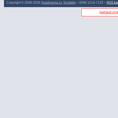
Copyright © 2008-2026
Quadmania.cz
,
Kontakty
– ISSN 1214-7125 –
RSS ka
Nahlásit chyb