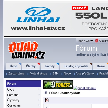
QuadMania.cz
Quadma
Úvod
Články
Závody
Katalog čtyřkolek
Bazar
Založit téma
Moje diskuze
24H
Nové
Vše přečteno
Pravid
Fórum
Úvod
Téma: JourneyMan
Poradna
Čtyřkolky
Cestování