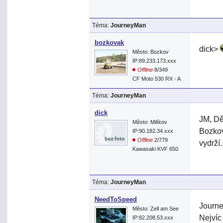
Téma:
JourneyMan
bozkovak
dick>
Město: Bozkov
IP:89.233.173.xxx
Offline
8/349
CF Moto 530 RX - A
Téma:
JourneyMan
dick
JM, Dě
Město: Milíkov
Bozkov
IP:90.182.34.xxx
Offline
2/779
vydrží.
Kawasaki KVF 650
Téma:
JourneyMan
NeedToSpeed
Journe
Město: Zell am See
Nejvíc
IP:82.208.53.xxx