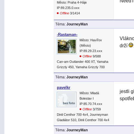
NeedTo
Město: Praha 4-Háje
IP:89.235.0.xxx
Offline
3/1414
Téma:
JourneyMan
-Rastaman-
Vlákno
Město: Havířov
drží
(Město)
IP:89.29.23.xxx
Offline
9/588
Can-am Outlander 400 XT, Yamaha
Grizzly 450, Yamaha Grizzly 700
Téma:
JourneyMan
pavelkr
jestli
Město: Mladá
spotř
Boleslav I
IP:85.70.74.xxx
Offline
3/759
Dinli Centhor 700 4x4, Journeyman
Gladiátor 510, Dinli Centhor 700 4x4
Téma:
JourneyMan