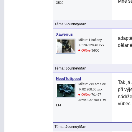
Mně se
X520
Téma:
JourneyMan
Xawerius
adaptér
Město: Libočany
dělané
IP:194.228.40.xxx
Offline
3/900
Téma:
JourneyMan
NeedToSpeed
Tak já
Město: Zell am See
při vý
IP:82.208.53.xxx
Offline
7/1497
nádrže
Arctic Cat 700 TRV
vůbec 
EFI
Téma:
JourneyMan