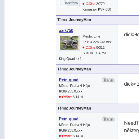
Offline
2/779
Kawasaki KVF 650
Téma:
JourneyMan
axik750
dick>t
Město: Líně
IP:194.228.248.xxx
Offline
0/312
Suzuki LT-A 75O
King Quad 4x4
Téma:
JourneyMan
Petr_quad
dick> 
Město: Praha 4-Háje
IP:89.235.0.xxx
Offline
3/1414
Téma:
JourneyMan
Petr_quad
NeedT
Město: Praha 4-Háje
někter
IP:89.235.0.xxx
Offline
3/1414