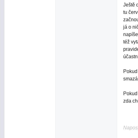
Ještě 
tu čer
začnou
já o n
napíše
též vy
pravide
účastni
Pokud 
smazán
Pokud 
zda ch
Naposl