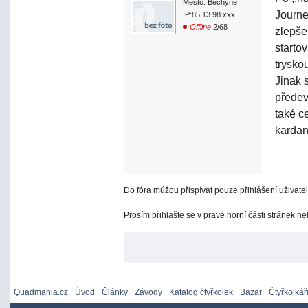
Město: Bechyně
Journe
IP:85.13.98.xxx
Offline
2/68
zlepše
startov
trysko
Jinak 
předev
také c
kardan
Do fóra můžou přispívat pouze přihlášení uživatel
Prosím přihlašte se v pravé horní části stránek n
Quadmania.cz
Úvod
Články
Závody
Katalog čtyřkolek
Bazar
Čtyřkolkář