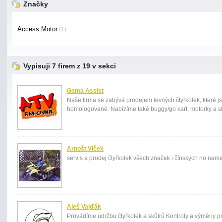
Značky
Access Motor
(1)
Vypisuji 7 firem z 19 v sekci
Gama Assist
Naše firma se zabývá prodejem levných čtyřkolek, které j
homologované. Nabízíme také buggy/go kart, motorky a sk
Arnošt Vlček
servis a prodej čtyřkolek všech značek i čínských no nam
Aleš Vajďák
Provádíme udržbu čtyřkolek a skůtrů Kontroly a výměny p