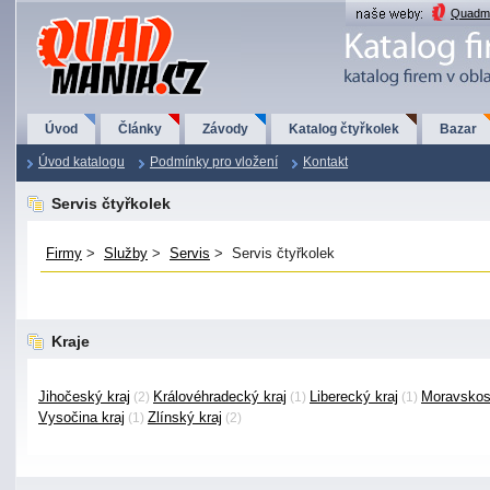
QuadMania.cz
Quadma
Úvod
Články
Závody
Katalog čtyřkolek
Bazar
Úvod katalogu
Podmínky pro vložení
Kontakt
Servis čtyřkolek
Firmy
>
Služby
>
Servis
> Servis čtyřkolek
Kraje
Jihočeský kraj
Královéhradecký kraj
Liberecký kraj
Moravskos
(2)
(1)
(1)
Vysočina kraj
Zlínský kraj
(1)
(2)