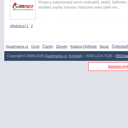
Prodej a autorizovaný servis motocyklů, skútrů, čtyřkolek, o
doplňků značky Yamaha. Nabízíme velký výběr mo...
předchozí
1
|
2
Quadmania.cz
Úvod
Články
Závody
Katalog čtyřkolek
Bazar
Čtyřkolkář
Copyright © 2008-2026
Quadmania.cz
,
Kontakty
– ISSN 1214-7125 –
RSS ka
Nahlásit chyb