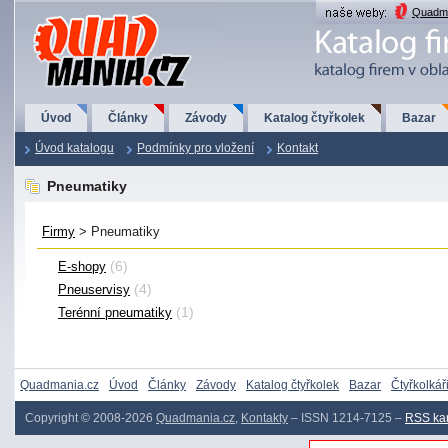
QuadMania.cz
Quadma
Úvod
Články
Závody
Katalog čtyřkolek
Bazar
Úvod katalogu
Podmínky pro vložení
Kontakt
Pneumatiky
Firmy
> Pneumatiky
(6)
E-shopy
(4)
Pneuservisy
(1)
Terénní pneumatiky
Quadmania.cz
Úvod
Články
Závody
Katalog čtyřkolek
Bazar
Čtyřkolkář
Copyright © 2008-2026
Quadmania.cz
,
Kontakty
– ISSN 1214-7125 –
RSS ka