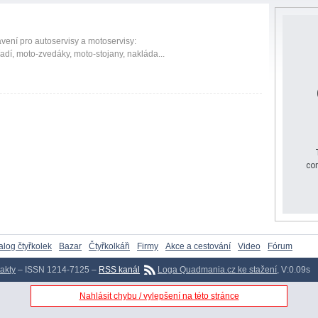
ení pro autoservisy a motoservisy:
adí, moto-zvedáky, moto-stojany, nakláda...
cor
alog čtyřkolek
Bazar
Čtyřkolkáři
Firmy
Akce a cestování
Video
Fórum
akty
– ISSN 1214-7125 –
RSS kanál
Loga Quadmania.cz ke stažení
, V:0.09s
Nahlásit chybu / vylepšení na této stránce