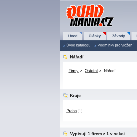
QuadMania.cz
Úvod
Články
Závody
Úvod katalogu
Podmínky pro vložení
Nářadí
Firmy
>
Ostatní
> Nářadí
Kraje
Praha
(1)
Vypisuji 1 firem z 1 v sekci