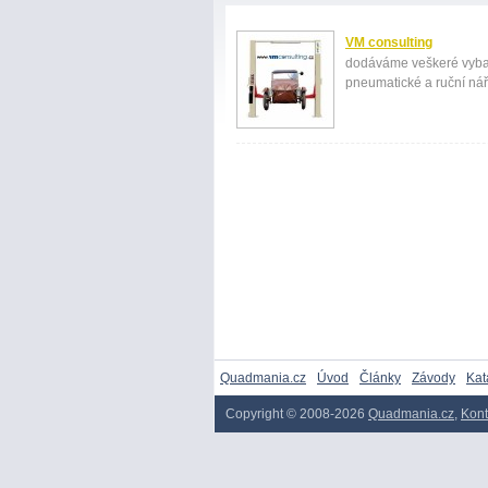
VM consulting
dodáváme veškeré vybav
pneumatické a ruční nář
Quadmania.cz
Úvod
Články
Závody
Kat
Copyright © 2008-2026
Quadmania.cz
,
Kont