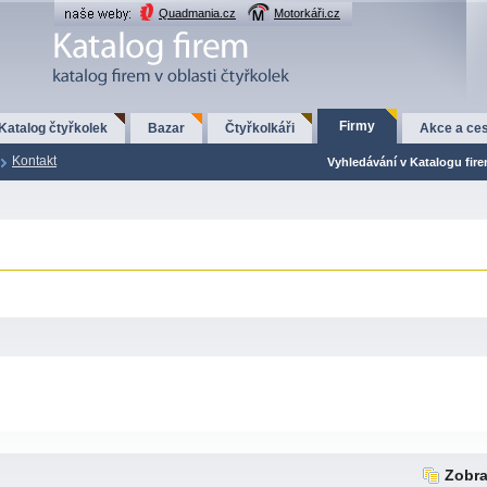
Quadmania.cz
Motorkáři.cz
Firmy
Katalog čtyřkolek
Bazar
Čtyřkolkáři
Akce a ces
Kontakt
Vyhledávání v Katalogu fir
Zobra