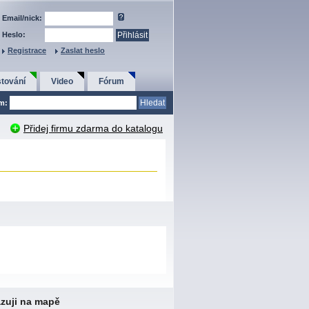
Email/nick:
Heslo:
Registrace
Zaslat heslo
tování
Video
Fórum
em:
Přidej firmu zdarma do katalogu
zuji na mapě