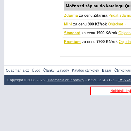
Možnosti zápisu do katalogu Q
Zdarma
za cenu
Zdarma
Přidat zdarm
Mini
za cenu
900 Kč/rok
Objednat »
Standard
za cenu
1900 Kč/rok
Objedn
Premium
za cenu
7900 Kč/rok
Objedn
Quadmania.cz
Úvod
Články
Závody
Katalog čtyřkolek
Bazar
Čtyřkolkář
Copyright © 2008-2026
Quadmania.cz
,
Kontakty
– ISSN 1214-7125 –
RSS ka
Nahlásit chyb