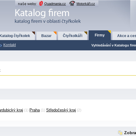
Quadmania.cz
Motorkáři.cz
Firmy
Katalog čtyřkolek
Bazar
Čtyřkolkáři
Akce a ces
Kontakt
Vyhledávání v Katalogu fir
k
rdubický kraj
Praha
Středočeský kraj
(1)
(1)
(2)
Zobra