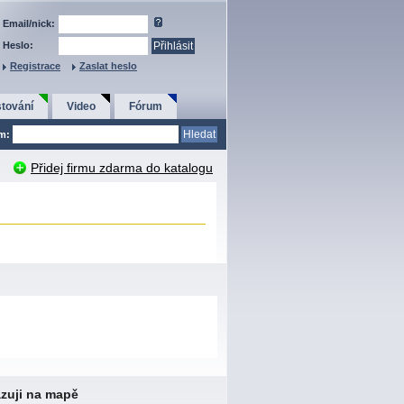
Email/nick:
Heslo:
Registrace
Zaslat heslo
tování
Video
Fórum
em:
Přidej firmu zdarma do katalogu
zuji na mapě