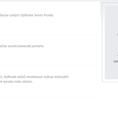
 Bazar ojetých čtyřkolek Servis Prodej
značek suzuki,kawasaki,yamaha.
cor
ů, čtyřkolek skútrů •motobazar •výkup motocyklů
vé •prodej moto obleče...