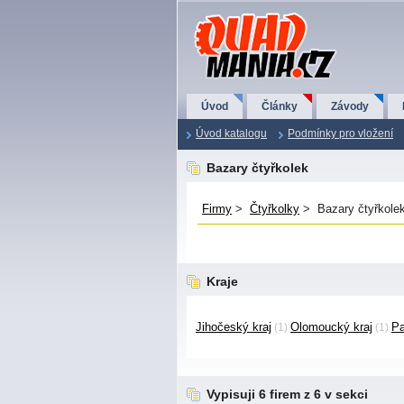
QuadMania.cz
Úvod
Články
Závody
Úvod katalogu
Podmínky pro vložení
Bazary čtyřkolek
Firmy
>
Čtyřkolky
> Bazary čtyřkole
Kraje
Jihočeský kraj
Olomoucký kraj
Pa
(1)
(1)
Vypisuji 6 firem z 6 v sekci