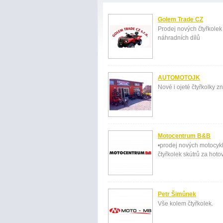
Golem Trade CZ
Prodej nových čtyřkolek
náhradních dílů
AUTOMOTOJK
Nové i ojeté čtyřkolky 
Motocentrum B&B
•prodej nových motocykl
čtyřkolek skútrů za hoto
Petr Šimůnek
Vše kolem čtyřkolek.