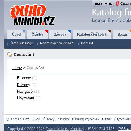
QuadMania.cz
Quadma
Úvod
Články
Závody
Katalog čtyřkolek
Bazar
Úvod katalogu
Podmínky pro vložení
Kontakt
Cestování
Firmy
> Cestování
(1)
E-shopy
(1)
Kamery
(1)
Navigace
(1)
Ubytování
Quadmania.cz
Úvod
Články
Závody
Katalog čtyřkolek
Bazar
Čtyřkolkář
Copyright © 2008-2026
Quadmania.cz
,
Kontakty
– ISSN 1214-7125 –
RSS ka