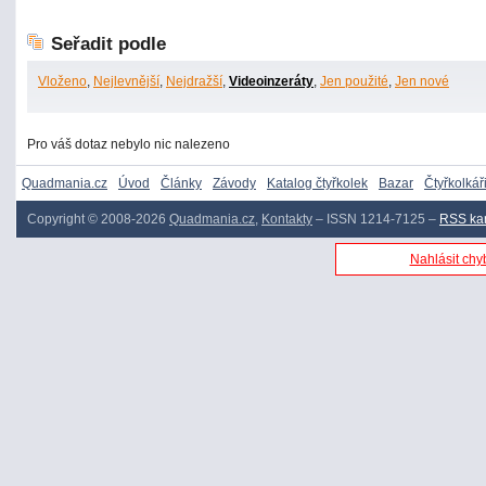
Seřadit podle
Vloženo
,
Nejlevnější
,
Nejdražší
,
Videoinzeráty
,
Jen použité
,
Jen nové
Pro váš dotaz nebylo nic nalezeno
Quadmania.cz
Úvod
Články
Závody
Katalog čtyřkolek
Bazar
Čtyřkolkář
Copyright © 2008-2026
Quadmania.cz
,
Kontakty
– ISSN 1214-7125 –
RSS ka
Nahlásit chyb