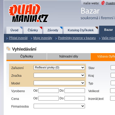
QuadMania.cz
Quadma
Bazar
Úvod
Články
Závody
Katalog čtyřkolek
Přidat inzerát
Moje inzeráty
Podmínky inzerce v bazaru
Vaše náz
Vyhledávání
Čtyřkolky
Náhradní díly
Výbava čtyřk
Zařazení
Stav
Značka
Kraj
Model
Typ
Od
Do
Vyrobeno
Velikost
Od
Do
Cena
Inzerát,text
Firma/osoba