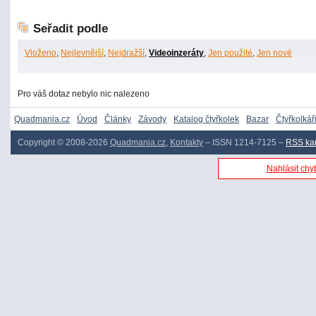
Seřadit podle
Vloženo
,
Nejlevnější
,
Nejdražší
,
Videoinzeráty
,
Jen použité
,
Jen nové
Pro váš dotaz nebylo nic nalezeno
Quadmania.cz
Úvod
Články
Závody
Katalog čtyřkolek
Bazar
Čtyřkolkář
Copyright © 2008-2026
Quadmania.cz
,
Kontakty
– ISSN 1214-7125 –
RSS ka
Nahlásit chyb