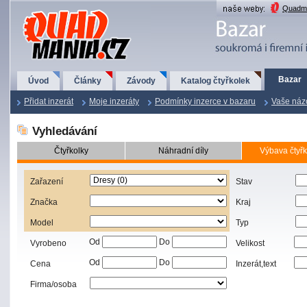
QuadMania.cz
Quadma
Bazar
Úvod
Články
Závody
Katalog čtyřkolek
Přidat inzerát
Moje inzeráty
Podmínky inzerce v bazaru
Vaše náz
Vyhledávání
Čtyřkolky
Náhradní díly
Výbava čtyřk
Zařazení
Stav
Značka
Kraj
Model
Typ
Od
Do
Vyrobeno
Velikost
Od
Do
Cena
Inzerát,text
Firma/osoba