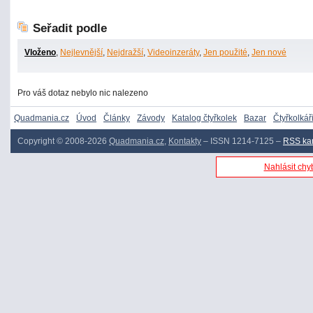
Seřadit podle
Vloženo
,
Nejlevnější
,
Nejdražší
,
Videoinzeráty
,
Jen použité
,
Jen nové
Pro váš dotaz nebylo nic nalezeno
Quadmania.cz
Úvod
Články
Závody
Katalog čtyřkolek
Bazar
Čtyřkolkář
Copyright © 2008-2026
Quadmania.cz
,
Kontakty
– ISSN 1214-7125 –
RSS ka
Nahlásit chyb