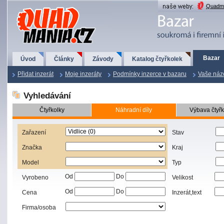
QuadMania.cz
Quadma
Bazar
Úvod
Články
Závody
Katalog čtyřkolek
Přidat inzerát
Moje inzeráty
Podmínky inzerce v bazaru
Vaše náz
Vyhledávání
Čtyřkolky
Náhradní díly
Výbava čtyřk
Zařazení
Stav
Značka
Kraj
Model
Typ
Od
Do
Vyrobeno
Velikost
Od
Do
Cena
Inzerát,text
Firma/osoba