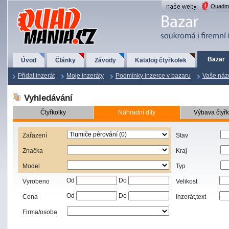
QuadMania.cz
Quadma
Bazar
Úvod
Články
Závody
Katalog čtyřkolek
Přidat inzerát
Moje inzeráty
Podmínky inzerce v bazaru
Vaše náz
Vyhledávání
Čtyřkolky
Náhradní díly
Výbava čtyřk
Zařazení
Stav
Značka
Kraj
Model
Typ
Od
Do
Vyrobeno
Velikost
Od
Do
Cena
Inzerát,text
Firma/osoba