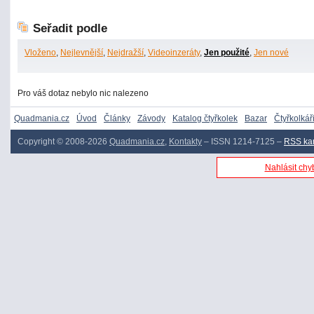
Seřadit podle
Vloženo
,
Nejlevnější
,
Nejdražší
,
Videoinzeráty
,
Jen použité
,
Jen nové
Pro váš dotaz nebylo nic nalezeno
Quadmania.cz
Úvod
Články
Závody
Katalog čtyřkolek
Bazar
Čtyřkolkář
Copyright © 2008-2026
Quadmania.cz
,
Kontakty
– ISSN 1214-7125 –
RSS ka
Nahlásit chyb