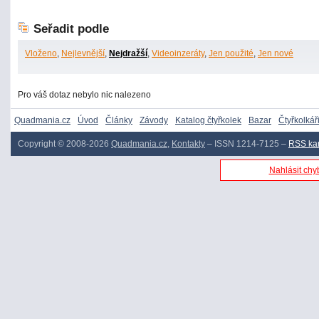
Seřadit podle
Vloženo
,
Nejlevnější
,
Nejdražší
,
Videoinzeráty
,
Jen použité
,
Jen nové
Pro váš dotaz nebylo nic nalezeno
Quadmania.cz
Úvod
Články
Závody
Katalog čtyřkolek
Bazar
Čtyřkolkář
Copyright © 2008-2026
Quadmania.cz
,
Kontakty
– ISSN 1214-7125 –
RSS ka
Nahlásit chyb