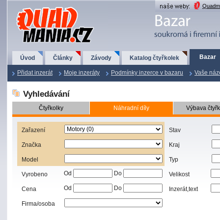
QuadMania.cz
Quadma
Bazar
Úvod
Články
Závody
Katalog čtyřkolek
Přidat inzerát
Moje inzeráty
Podmínky inzerce v bazaru
Vaše náz
Vyhledávání
Čtyřkolky
Náhradní díly
Výbava čtyřk
Zařazení
Stav
Značka
Kraj
Model
Typ
Od
Do
Vyrobeno
Velikost
Od
Do
Cena
Inzerát,text
Firma/osoba