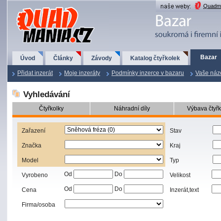
QuadMania.cz
Quadma
Bazar
Úvod
Články
Závody
Katalog čtyřkolek
Přidat inzerát
Moje inzeráty
Podmínky inzerce v bazaru
Vaše náz
Vyhledávání
Čtyřkolky
Náhradní díly
Výbava čtyřk
Zařazení
Stav
Značka
Kraj
Model
Typ
Od
Do
Vyrobeno
Velikost
Od
Do
Cena
Inzerát,text
Firma/osoba