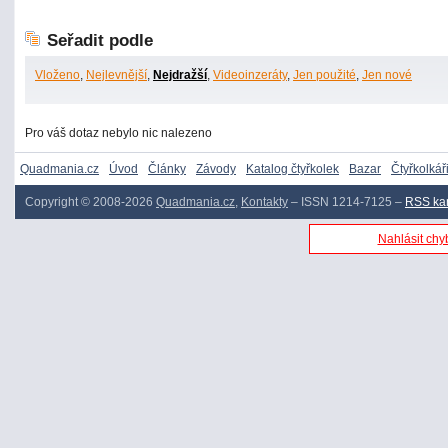
Seřadit podle
Vloženo
,
Nejlevnější
,
Nejdražší
,
Videoinzeráty
,
Jen použité
,
Jen nové
Pro váš dotaz nebylo nic nalezeno
Quadmania.cz
Úvod
Články
Závody
Katalog čtyřkolek
Bazar
Čtyřkolkář
Copyright © 2008-2026
Quadmania.cz
,
Kontakty
– ISSN 1214-7125 –
RSS ka
Nahlásit chyb