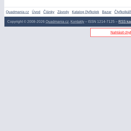
Quadmania.cz
Úvod
Články
Závody
Katalog čtyřkolek
Bazar
Čtyřkolkář
Copyright © 2008-2026
Quadmania.cz
,
Kontakty
– ISSN 1214-7125 –
RSS ka
Nahlásit chyb