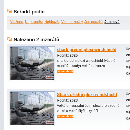
Seřadit podle
Vloženo
,
Nejlevnější
,
Nejdražší
,
Videoinzeráty
,
Jen použité
,
Jen nové
Nalezeno 2 inzerátů
shark přední plexi windshield
Ce
Vl
Ročník:
2025
shark přední plexi windshield (včetně
Kr
montážní sady) Velké univerzá...
Mě
Nové zboží
Ka
Shark přední plexi windshield
Ce
Vl
Ročník:
2023
Velké univerzální čelní plexi pro středně
Kr
velké a velké čtyřkolky, úči...
Mě
Nové zboží
Ka