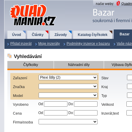
QuadMania.cz
Quadma
Bazar
Úvod
Články
Závody
Katalog čtyřkolek
Přidat inzerát
Moje inzeráty
Podmínky inzerce v bazaru
Vaše náz
Vyhledávání
Čtyřkolky
Náhradní díly
Výbava čtyřk
Zařazení
Stav
Značka
Kraj
Model
Typ
Od
Do
Vyrobeno
Velikost
Od
Do
Cena
Inzerát,text
Firma/osoba