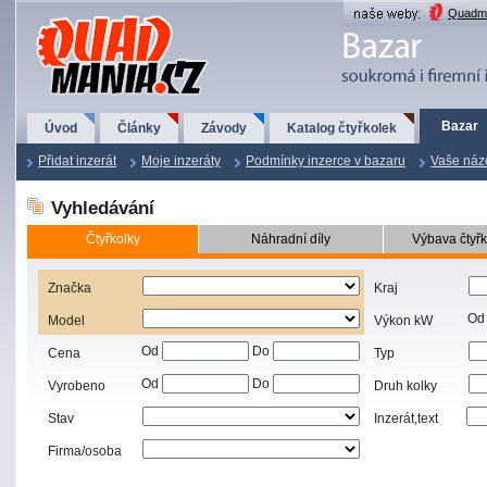
QuadMania.cz
Quadma
Bazar
Úvod
Články
Závody
Katalog čtyřkolek
Přidat inzerát
Moje inzeráty
Podmínky inzerce v bazaru
Vaše náz
Vyhledávání
Čtyřkolky
Náhradní díly
Výbava čtyřk
Značka
Kraj
Od
Model
Výkon kW
Od
Do
Cena
Typ
Od
Do
Vyrobeno
Druh kolky
Stav
Inzerát,text
Firma/osoba