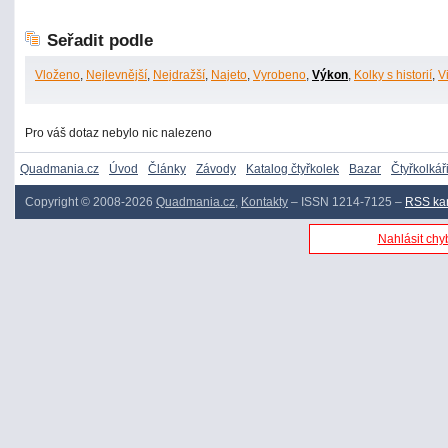
Seřadit podle
Vloženo
,
Nejlevnější
,
Nejdražší
,
Najeto
,
Vyrobeno
,
Výkon
,
Kolky s historií
,
V
Pro váš dotaz nebylo nic nalezeno
Quadmania.cz
Úvod
Články
Závody
Katalog čtyřkolek
Bazar
Čtyřkolkář
Copyright © 2008-2026
Quadmania.cz
,
Kontakty
– ISSN 1214-7125 –
RSS ka
Nahlásit chyb