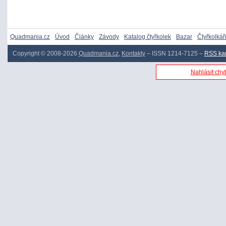
Quadmania.cz
Úvod
Články
Závody
Katalog čtyřkolek
Bazar
Čtyřkolkář
Copyright © 2008-2026
Quadmania.cz
,
Kontakty
– ISSN 1214-7125 –
RSS ka
Nahlásit chyb