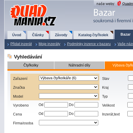
QuadMania.cz
Quadma
Bazar
Úvod
Články
Závody
Katalog čtyřkolek
Přidat inzerát
Moje inzeráty
Podmínky inzerce v bazaru
Vaše náz
Vyhledávání
Čtyřkolky
Náhradní díly
Výbava čtyřk
Zařazení
Stav
Značka
Kraj
Model
Typ
Od
Do
Vyrobeno
Velikost
Od
Do
Cena
Inzerát,text
Firma/osoba