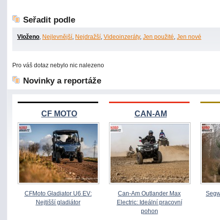
Seřadit podle
Vloženo
,
Nejlevnější
,
Nejdražší
,
Videoinzeráty
,
Jen použité
,
Jen nové
Pro váš dotaz nebylo nic nalezeno
Novinky a reportáže
CF MOTO
CAN-AM
CFMoto Gladiator U6 EV:
Can-Am Outlander Max
Segw
Nejtišší gladiátor
Electric: Ideální pracovní
pohon