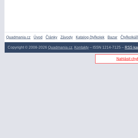
Quadmania.cz
Úvod
Články
Závody
Katalog čtyřkolek
Bazar
Čtyřkolkář
Copyright © 2008-2026
Quadmania.cz
,
Kontakty
– ISSN 1214-7125 –
RSS ka
Nahlásit chyb