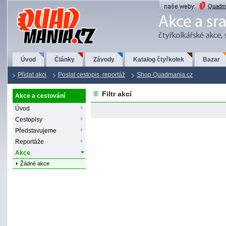
QuadMania.cz
Quadma
Úvod
Články
Závody
Katalog čtyřkolek
Bazar
Přidat akci
Poslat cestopis, reportáž
Shop Quadmania.cz
Filtr akcí
Akce a cestování
Úvod
Cestopisy
Představujeme
Reportáže
Akce
Žádné akce