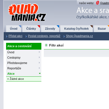
QuadMania.cz
Quadma
Úvod
Články
Závody
Katalog čtyřkolek
Bazar
Přidat akci
Poslat cestopis, reportáž
Shop Quadmania.cz
Filtr akcí
Akce a cestování
Úvod
Cestopisy
Představujeme
Reportáže
Akce
Žádné akce