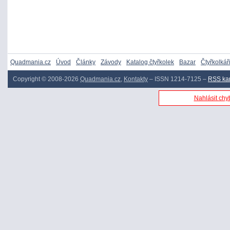
Quadmania.cz
Úvod
Články
Závody
Katalog čtyřkolek
Bazar
Čtyřkolkář
Copyright © 2008-2026
Quadmania.cz
,
Kontakty
– ISSN 1214-7125 –
RSS ka
Nahlásit chyb