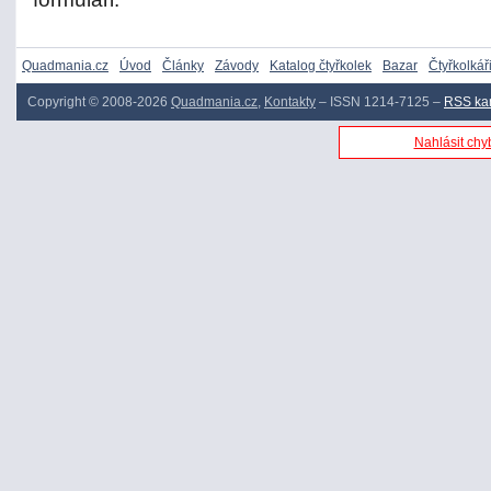
Quadmania.cz
Úvod
Články
Závody
Katalog čtyřkolek
Bazar
Čtyřkolkář
Copyright © 2008-2026
Quadmania.cz
,
Kontakty
– ISSN 1214-7125 –
RSS ka
Nahlásit chyb