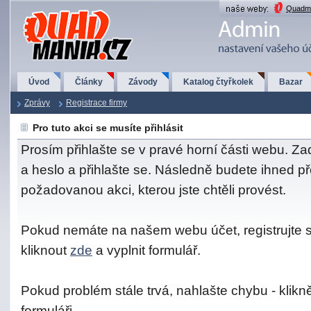
QuadMania.cz
Quadma
Úvod
Články
Závody
Katalog čtyřkolek
Bazar
Zprávy
Registrace firmy
Pro tuto akci se musíte přihlásit
Prosím přihlašte se v pravé horní části webu. Za
a heslo a přihlašte se. Následně budete ihned 
požadovanou akci, kterou jste chtěli provést.
Pokud nemáte na našem webu účet, registrujte
kliknout
zde
a vyplnit formulář.
Pokud problém stále trvá, nahlašte chybu - klikn
formuláři.